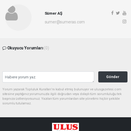
Sümer AŞ
sumer@sumeras.com
Okuyucu Yorumları
(0)
Gönder
Yorum yazarak Topluluk Kuralları’nı kabul etmiş bulunuyor ve ulusgazetesi.com
sitesine yaptığınız yorumunuzla ilgili doğrudan veya dolaylı tüm sorumluluğu tek
başınıza üstleniyorsunuz. Yazılan tüm yorumlardan site yönetimi hiçbir şekilde
sorumlu tutulamaz.