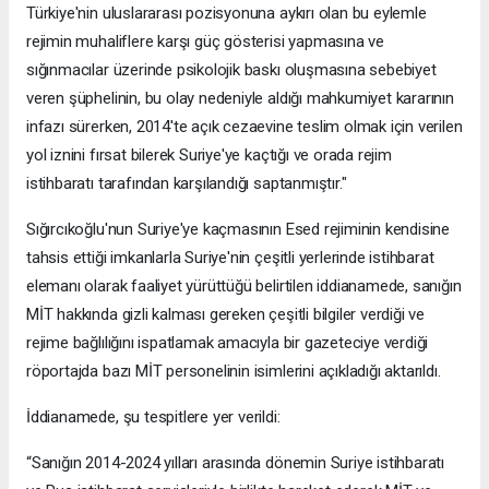
Türkiye'nin uluslararası pozisyonuna aykırı olan bu eylemle
rejimin muhaliflere karşı güç gösterisi yapmasına ve
sığınmacılar üzerinde psikolojik baskı oluşmasına sebebiyet
veren şüphelinin, bu olay nedeniyle aldığı mahkumiyet kararının
infazı sürerken, 2014'te açık cezaevine teslim olmak için verilen
yol iznini fırsat bilerek Suriye'ye kaçtığı ve orada rejim
istihbaratı tarafından karşılandığı saptanmıştır."
Sığırcıkoğlu'nun Suriye'ye kaçmasının Esed rejiminin kendisine
tahsis ettiği imkanlarla Suriye'nin çeşitli yerlerinde istihbarat
elemanı olarak faaliyet yürüttüğü belirtilen iddianamede, sanığın
MİT hakkında gizli kalması gereken çeşitli bilgiler verdiği ve
rejime bağlılığını ispatlamak amacıyla bir gazeteciye verdiği
röportajda bazı MİT personelinin isimlerini açıkladığı aktarıldı.
İddianamede, şu tespitlere yer verildi:
“Sanığın 2014-2024 yılları arasında dönemin Suriye istihbaratı