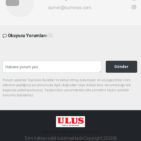
sumer@sumeras.com
Okuyucu Yorumları
(0)
Gönder
Yorum yazarak Topluluk Kuralları’nı kabul etmiş bulunuyor ve ulusgazetesi.com
sitesine yaptığınız yorumunuzla ilgili doğrudan veya dolaylı tüm sorumluluğu tek
başınıza üstleniyorsunuz. Yazılan tüm yorumlardan site yönetimi hiçbir şekilde
sorumlu tutulamaz.
haber paketi
haber scripti
haber yazılımı
Tüm hakları saklı tutulmaktadır.Copyright 2026©