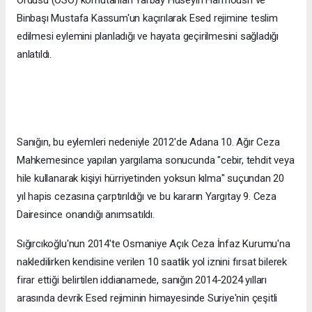
Ordusu (ÖSO) komutanları Yarbay Hüseyin Harmoush ve
Binbaşı Mustafa Kassum'un kaçırılarak Esed rejimine teslim
edilmesi eylemini planladığı ve hayata geçirilmesini sağladığı
anlatıldı.
Sanığın, bu eylemleri nedeniyle 2012'de Adana 10. Ağır Ceza
Mahkemesince yapılan yargılama sonucunda "cebir, tehdit veya
hile kullanarak kişiyi hürriyetinden yoksun kılma" suçundan 20
yıl hapis cezasına çarptırıldığı ve bu kararın Yargıtay 9. Ceza
Dairesince onandığı anımsatıldı.
Sığırcıkoğlu'nun 2014'te Osmaniye Açık Ceza İnfaz Kurumu'na
nakledilirken kendisine verilen 10 saatlik yol iznini fırsat bilerek
firar ettiği belirtilen iddianamede, sanığın 2014-2024 yılları
arasında devrik Esed rejiminin himayesinde Suriye'nin çeşitli