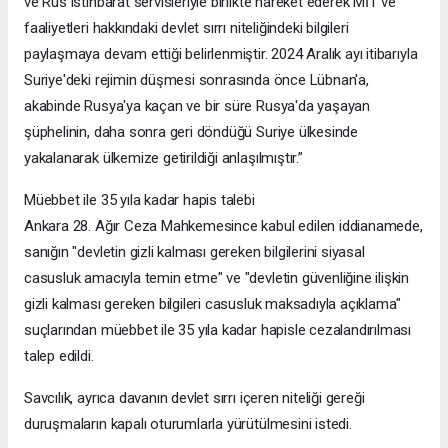
ve Rus istihbarat servisleriyle birlikte hareket ederek MİT ve
faaliyetleri hakkındaki devlet sırrı niteliğindeki bilgileri
paylaşmaya devam ettiği belirlenmiştir. 2024 Aralık ayı itibarıyla
Suriye'deki rejimin düşmesi sonrasında önce Lübnan'a,
akabinde Rusya'ya kaçan ve bir süre Rusya'da yaşayan
şüphelinin, daha sonra geri döndüğü Suriye ülkesinde
yakalanarak ülkemize getirildiği anlaşılmıştır.”
Müebbet ile 35 yıla kadar hapis talebi
Ankara 28. Ağır Ceza Mahkemesince kabul edilen iddianamede,
sanığın "devletin gizli kalması gereken bilgilerini siyasal
casusluk amacıyla temin etme" ve "devletin güvenliğine ilişkin
gizli kalması gereken bilgileri casusluk maksadıyla açıklama"
suçlarından müebbet ile 35 yıla kadar hapisle cezalandırılması
talep edildi.
Savcılık, ayrıca davanın devlet sırrı içeren niteliği gereği
duruşmaların kapalı oturumlarla yürütülmesini istedi.