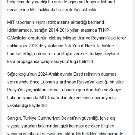
bölgelerinde yaşadığı bu sürede rejim ve Rusya istihbarat
servislerine MİT hakkında bilgiler ilettiği aktarıldı.
MİT raporlarını rejim istihbaratına aktardığı belirlendi
İddianamede, sanığın 2014-2016 yılları arasında THKP-
C/Acilciler örgütünün elebaşı Mihraç Ural ve Reyhanlı'daki terör
saldırısının 2018'de yakalanan faili Yusuf Nazik ile birlikte
hareket ettiği, o dönem röportajlar vererek Türkiye aleyhine
kara propaganda çalışması yürüttüğü belirtildi.
Sığırcıkoğlu'nun 2024 Aralık ayında Esed rejiminin düşmesi
sonrasında önce Lübnan'a, ardından Rusya'ya kaçtığı, bir süre
Rusya'da yaşadıktan sonra Lübnan'a geri döndüğü ve Suriye-
Lübnan sınırında MİT tarafından düzenlenen operasyonla
yakalandığı kaydedildi.
Sanığın, Türkiye Cumhuriyeti Devleti'nin güvenliği, iç ve dış
siyasal yararları bakımından gizli kalması gereken bilgileri
yabancı istihbarat servislerine aktardığı belirtilen iddianamede,