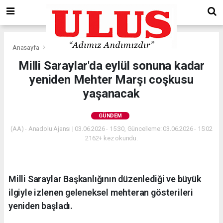
Anasayfa
Gündem
Milli Saraylar'da eylül sonuna kadar
yeniden Mehter Marşı coşkusu
yaşanacak
GÜNDEM
(AA) - Anadolu Ajansı | 03.06.2026 - 15:30, Güncelleme: 03.06.2026 - 15:02
2162+ kez okundu.
Milli Saraylar Başkanlığının düzenlediği ve büyük
ilgiyle izlenen geleneksel mehteran gösterileri
yeniden başladı.