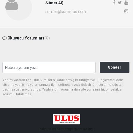
Sümer AŞ
sumer@sumeras.com
Okuyucu Yorumları
(0)
Gönder
Yorum yazarak Topluluk Kuralları’nı kabul etmiş bulunuyor ve ulusgazetesi.com
sitesine yaptığınız yorumunuzla ilgili doğrudan veya dolaylı tüm sorumluluğu tek
başınıza üstleniyorsunuz. Yazılan tüm yorumlardan site yönetimi hiçbir şekilde
sorumlu tutulamaz.
haber paketi
haber scripti
haber yazılımı