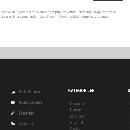
nuyor ve ulusgazetesi.com sitesine yaptığınız yorumunuzla ilgili doğrudan veya
. Yazılan tüm yorumlardan site yönetimi hiçbir şekilde sorumlu tutulamaz.
KATEGORİLER
S
Foto Galeri
Video Galeri
Gündem
Dünya
Yazarlar
Ekonomi
Siyaset
Arşivler
Sağlık