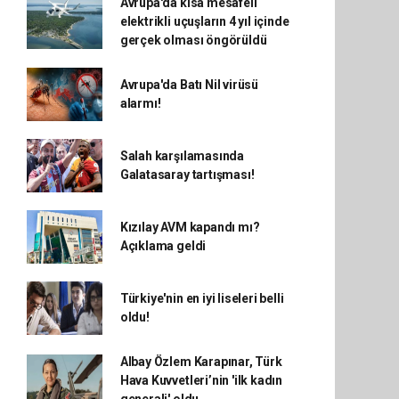
Avrupa'da kısa mesafeli
elektrikli uçuşların 4 yıl içinde
gerçek olması öngörüldü
Avrupa'da Batı Nil virüsü
alarmı!
Salah karşılamasında
Galatasaray tartışması!
Kızılay AVM kapandı mı?
Açıklama geldi
Türkiye'nin en iyi liseleri belli
oldu!
Albay Özlem Karapınar, Türk
Hava Kuvvetleri’nin 'ilk kadın