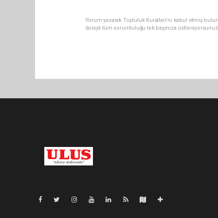
Yorum yazarak Topluluk Kuralları’nı kabul etmiş bulu
dolaylı tüm sorumluluğu tek başınıza üstleniyorsunuz
Pro-0.050