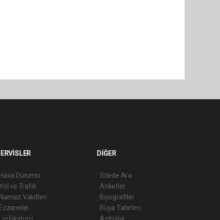
ERVİSLER
DİĞER
Hava Durumu
Sitede Ara
Yol ve Trafik
Anketler
Namaz Vakitleri
Biyografiler
Eczaneler
Rüya Tabirleri
Lig Fikstürü
Astroloji