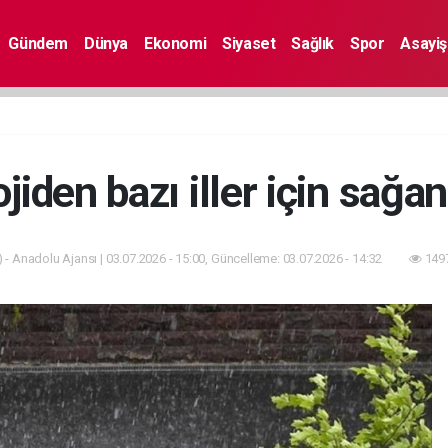
Gündem
Dünya
Ekonomi
Siyaset
Sağlık
Spor
Asayiş
jiden bazı iller için sağan
 - Anadolu Ajansı | 03.07.2026 - 15:00, Güncelleme: 03.07.2026 - 14:32
1497