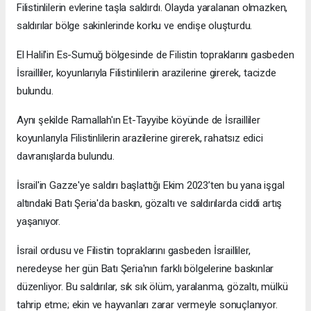
Filistinlilerin evlerine taşla saldırdı. Olayda yaralanan olmazken,
saldırılar bölge sakinlerinde korku ve endişe oluşturdu.
El Halil'in Es-Sumuğ bölgesinde de Filistin topraklarını gasbeden
İsrailliler, koyunlarıyla Filistinlilerin arazilerine girerek, tacizde
bulundu.
Aynı şekilde Ramallah'ın Et-Tayyibe köyünde de İsrailliler
koyunlarıyla Filistinlilerin arazilerine girerek, rahatsız edici
davranışlarda bulundu.
İsrail'in Gazze'ye saldırı başlattığı Ekim 2023’ten bu yana işgal
altındaki Batı Şeria'da baskın, gözaltı ve saldırılarda ciddi artış
yaşanıyor.
İsrail ordusu ve Filistin topraklarını gasbeden İsrailliler,
neredeyse her gün Batı Şeria'nın farklı bölgelerine baskınlar
düzenliyor. Bu saldırılar, sık sık ölüm, yaralanma, gözaltı, mülkü
tahrip etme; ekin ve hayvanları zarar vermeyle sonuçlanıyor.