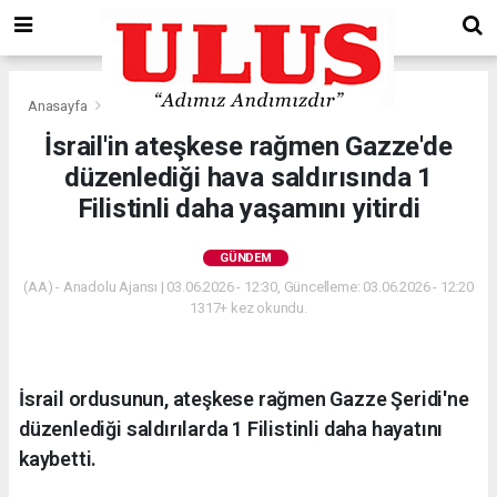
Anasayfa
Gündem
İsrail'in ateşkese rağmen Gazze'de
düzenlediği hava saldırısında 1
Filistinli daha yaşamını yitirdi
GÜNDEM
(AA) - Anadolu Ajansı | 03.06.2026 - 12:30, Güncelleme: 03.06.2026 - 12:20
1317+ kez okundu.
İsrail ordusunun, ateşkese rağmen Gazze Şeridi'ne
düzenlediği saldırılarda 1 Filistinli daha hayatını
kaybetti.