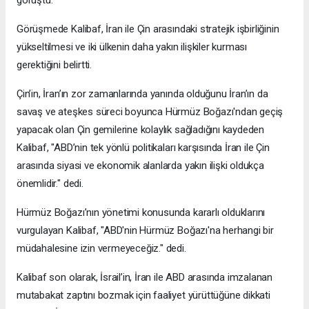
görüştü.
Görüşmede Kalibaf, İran ile Çin arasındaki stratejik işbirliğinin
yükseltilmesi ve iki ülkenin daha yakın ilişkiler kurması
gerektiğini belirtti.
Çin’in, İran’ın zor zamanlarında yanında olduğunu İran’ın da
savaş ve ateşkes süreci boyunca Hürmüz Boğazı'ndan geçiş
yapacak olan Çin gemilerine kolaylık sağladığını kaydeden
Kalibaf, "ABD’nin tek yönlü politikaları karşısında İran ile Çin
arasında siyasi ve ekonomik alanlarda yakın ilişki oldukça
önemlidir." dedi.
Hürmüz Boğazı’nın yönetimi konusunda kararlı olduklarını
vurgulayan Kalibaf, "ABD'nin Hürmüz Boğazı'na herhangi bir
müdahalesine izin vermeyeceğiz." dedi.
Kalibaf son olarak, İsrail’in, İran ile ABD arasında imzalanan
mutabakat zaptını bozmak için faaliyet yürüttüğüne dikkati