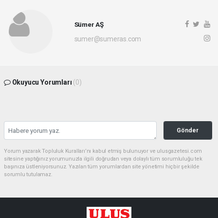
Sümer AŞ
sumer@sumeras.com
Okuyucu Yorumları
(0)
Gönder
Yorum yazarak Topluluk Kuralları’nı kabul etmiş bulunuyor ve ulusgazetesi.com
sitesine yaptığınız yorumunuzla ilgili doğrudan veya dolaylı tüm sorumluluğu tek
başınıza üstleniyorsunuz. Yazılan tüm yorumlardan site yönetimi hiçbir şekilde
sorumlu tutulamaz.