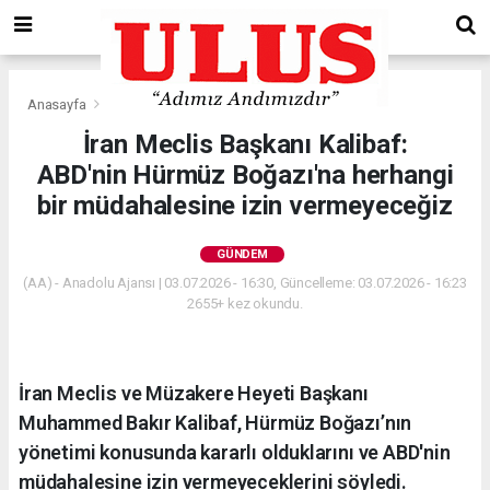
Anasayfa
Gündem
İran Meclis Başkanı Kalibaf:
ABD'nin Hürmüz Boğazı'na herhangi
bir müdahalesine izin vermeyeceğiz
GÜNDEM
(AA) - Anadolu Ajansı | 03.07.2026 - 16:30, Güncelleme: 03.07.2026 - 16:23
2655+ kez okundu.
İran Meclis ve Müzakere Heyeti Başkanı
Muhammed Bakır Kalibaf, Hürmüz Boğazı’nın
yönetimi konusunda kararlı olduklarını ve ABD'nin
müdahalesine izin vermeyeceklerini söyledi.