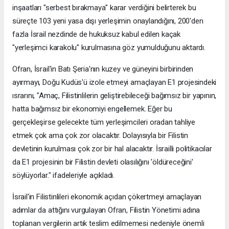
inşaatları "serbest bırakmaya" karar verdiğini belirterek bu
süreçte 103 yeni yasa dışı yerleşimin onaylandığını, 200'den
fazla İsrail nezdinde de hukuksuz kabul edilen kaçak
"yerleşimci karakolu" kurulmasına göz yumulduğunu aktardı.
Ofran, İsrail'in Batı Şeria'nın kuzey ve güneyini birbirinden
ayırmayı, Doğu Kudüs'ü izole etmeyi amaçlayan E1 projesindeki
ısrarını, "Amaç, Filistinlilerin geliştirebileceği bağımsız bir yapının,
hatta bağımsız bir ekonomiyi engellemek. Eğer bu
gerçekleşirse gelecekte tüm yerleşimcileri oradan tahliye
etmek çok ama çok zor olacaktır. Dolayısıyla bir Filistin
devletinin kurulması çok zor bir hal alacaktır. İsrailli politikacılar
da E1 projesinin bir Filistin devleti olasılığını 'öldüreceğini'
söylüyorlar." ifadeleriyle açıkladı.
İsrail'in Filistinlileri ekonomik açıdan çökertmeyi amaçlayan
adımlar da attığını vurgulayan Ofran, Filistin Yönetimi adına
toplanan vergilerin artık teslim edilmemesi nedeniyle önemli