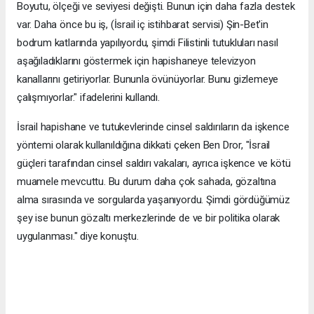
Boyutu, ölçeği ve seviyesi değişti. Bunun için daha fazla destek
var. Daha önce bu iş, (İsrail iç istihbarat servisi) Şin-Bet'in
bodrum katlarında yapılıyordu, şimdi Filistinli tutukluları nasıl
aşağıladıklarını göstermek için hapishaneye televizyon
kanallarını getiriyorlar. Bununla övünüyorlar. Bunu gizlemeye
çalışmıyorlar." ifadelerini kullandı.
İsrail hapishane ve tutukevlerinde cinsel saldırıların da işkence
yöntemi olarak kullanıldığına dikkati çeken Ben Dror, "İsrail
güçleri tarafından cinsel saldırı vakaları, ayrıca işkence ve kötü
muamele mevcuttu. Bu durum daha çok sahada, gözaltına
alma sırasında ve sorgularda yaşanıyordu. Şimdi gördüğümüz
şey ise bunun gözaltı merkezlerinde de ve bir politika olarak
uygulanması." diye konuştu.