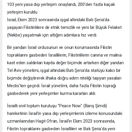
103 yeni yasa dışı yerleşim onaylandı, 200'den fazla kaçak
yerleşim kuruldu
İsrail, Ekim 2023 sonrasında işgal altındaki Batı Şeria'da
yaşayan Filistinlilere de etnik temizlik ve yeni bir Büyük Felaket
(Nekbe) yaşatmak için attığım adımlara hız verdi.
Bir yandan İsrail ordusunun ve onun korumasında Filistin
topraklarını gasbeden İsraillilerin, Filistinlilerin canına ve malına
kast eden saldırıları kayda değer biçimde artarken diğer yandan
Tel Aviv yönetimi, işgal altındaki Batı Şeria'da statüyü kalıcı bir
biçimde değiştirerek ilhaka doğru adım niteliği taşıyan yasaları
Meclis'ten geçirdi. İsrail yönetimi, daha fazla Filistin toprağı
gasbederek yeni yerleşimler kurma kararları aldı.
İsrailli sivil toplum kuruluşu "Peace Now" (Barış Şimdi)
hareketinin İsrail'in yasa dışı yerleşimlerini izleme konusundaki
uzmanlarından Hagit Ofran, İsrail'in Ekim 2023 sonrasında,
Filistin topraklarını gasbeden İsraillileri ve Batı Şeria'da yeni