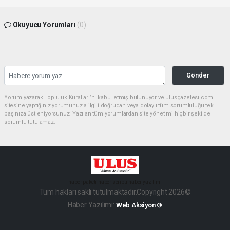
Okuyucu Yorumları
(0)
Gönder
Yorum yazarak Topluluk Kuralları’nı kabul etmiş bulunuyor ve ulusgazetesi.com
sitesine yaptığınız yorumunuzla ilgili doğrudan veya dolaylı tüm sorumluluğu tek
başınıza üstleniyorsunuz. Yazılan tüm yorumlardan site yönetimi hiçbir şekilde
sorumlu tutulamaz.
haber paketi
haber scripti
haber yazılımı
Tüm hakları saklı tutulmaktadır.Copyright 2026©
Haber Yazılımı:
Web Aksiyon ®