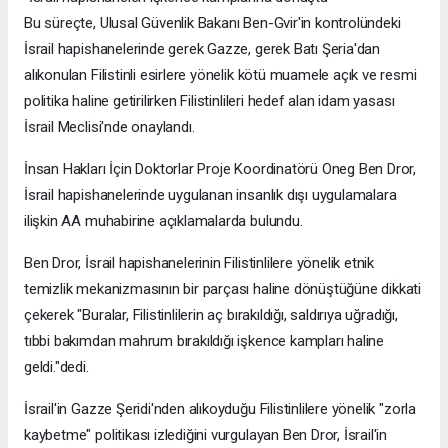
Bu süreçte, Ulusal Güvenlik Bakanı Ben-Gvir'in kontrolündeki
İsrail hapishanelerinde gerek Gazze, gerek Batı Şeria'dan
alıkonulan Filistinli esirlere yönelik kötü muamele açık ve resmi
politika haline getirilirken Filistinlileri hedef alan idam yasası
İsrail Meclisi'nde onaylandı.
İnsan Hakları İçin Doktorlar Proje Koordinatörü Oneg Ben Dror,
İsrail hapishanelerinde uygulanan insanlık dışı uygulamalara
ilişkin AA muhabirine açıklamalarda bulundu.
Ben Dror, İsrail hapishanelerinin Filistinlilere yönelik etnik
temizlik mekanizmasının bir parçası haline dönüştüğüne dikkati
çekerek "Buralar, Filistinlilerin aç bırakıldığı, saldırıya uğradığı,
tıbbi bakımdan mahrum bırakıldığı işkence kampları haline
geldi."dedi.
İsrail'in Gazze Şeridi'nden alıkoyduğu Filistinlilere yönelik "zorla
kaybetme" politikası izlediğini vurgulayan Ben Dror, İsrail'in