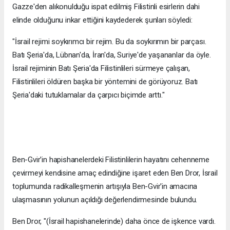
Gazze'den alıkonulduğu ispat edilmiş Filistinli esirlerin dahi
elinde olduğunu inkar ettiğini kaydederek şunları söyledi:
"İsrail rejimi soykırımcı bir rejim. Bu da soykırımın bir parçası.
Batı Şeria'da, Lübnan'da, İran'da, Suriye'de yaşananlar da öyle.
İsrail rejiminin Batı Şeria'da Filistinlileri sürmeye çalışan,
Filistinlileri öldüren başka bir yöntemini de görüyoruz. Batı
Şeria'daki tutuklamalar da çarpıcı biçimde arttı."
Ben-Gvir'in hapishanelerdeki Filistinlilerin hayatını cehenneme
çevirmeyi kendisine amaç edindiğine işaret eden Ben Dror, İsrail
toplumunda radikalleşmenin artışıyla Ben-Gvir'in amacına
ulaşmasının yolunun açıldığı değerlendirmesinde bulundu.
Ben Dror, "(İsrail hapishanelerinde) daha önce de işkence vardı.