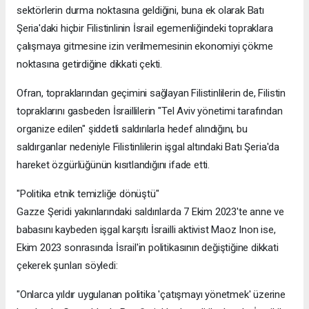
sektörlerin durma noktasına geldiğini, buna ek olarak Batı
Şeria'daki hiçbir Filistinlinin İsrail egemenliğindeki topraklara
çalışmaya gitmesine izin verilmemesinin ekonomiyi çökme
noktasına getirdiğine dikkati çekti.
Ofran, topraklarından geçimini sağlayan Filistinlilerin de, Filistin
topraklarını gasbeden İsraillilerin "Tel Aviv yönetimi tarafından
organize edilen" şiddetli saldırılarla hedef alındığını, bu
saldırganlar nedeniyle Filistinlilerin işgal altındaki Batı Şeria'da
hareket özgürlüğünün kısıtlandığını ifade etti.
"Politika etnik temizliğe dönüştü"
Gazze Şeridi yakınlarındaki saldırılarda 7 Ekim 2023'te anne ve
babasını kaybeden işgal karşıtı İsrailli aktivist Maoz Inon ise,
Ekim 2023 sonrasında İsrail'in politikasının değiştiğine dikkati
çekerek şunları söyledi:
"Onlarca yıldır uygulanan politika 'çatışmayı yönetmek' üzerine