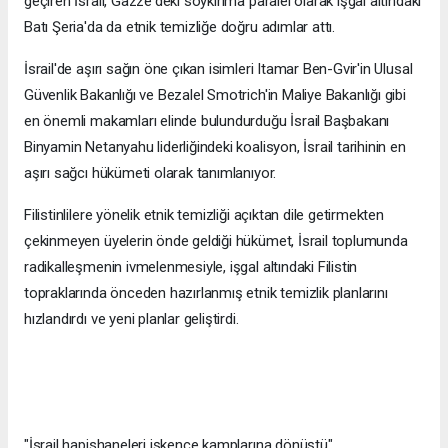
geçiren İsrail, Gazze'deki soykırıma paralel olarak işgal altındaki
Batı Şeria'da da etnik temizliğe doğru adımlar attı.
İsrail'de aşırı sağın öne çıkan isimleri Itamar Ben-Gvir'in Ulusal
Güvenlik Bakanlığı ve Bezalel Smotrich'in Maliye Bakanlığı gibi
en önemli makamları elinde bulundurduğu İsrail Başbakanı
Binyamin Netanyahu liderliğindeki koalisyon, İsrail tarihinin en
aşırı sağcı hükümeti olarak tanımlanıyor.
Filistinlilere yönelik etnik temizliği açıktan dile getirmekten
çekinmeyen üyelerin önde geldiği hükümet, İsrail toplumunda
radikalleşmenin ivmelenmesiyle, işgal altındaki Filistin
topraklarında önceden hazırlanmış etnik temizlik planlarını
hızlandırdı ve yeni planlar geliştirdi.
"İsrail hapishaneleri işkence kamplarına dönüştü"