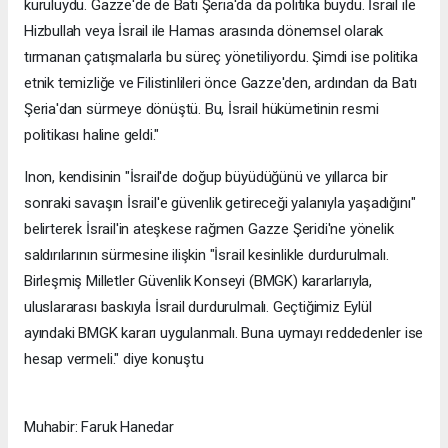
kuruluydu. Gazze'de de Batı Şeria'da da politika buydu. İsrail ile
Hizbullah veya İsrail ile Hamas arasında dönemsel olarak
tırmanan çatışmalarla bu süreç yönetiliyordu. Şimdi ise politika
etnik temizliğe ve Filistinlileri önce Gazze'den, ardından da Batı
Şeria'dan sürmeye dönüştü. Bu, İsrail hükümetinin resmi
politikası haline geldi."
Inon, kendisinin "İsrail'de doğup büyüdüğünü ve yıllarca bir
sonraki savaşın İsrail'e güvenlik getireceği yalanıyla yaşadığını"
belirterek İsrail'in ateşkese rağmen Gazze Şeridi'ne yönelik
saldırılarının sürmesine ilişkin "İsrail kesinlikle durdurulmalı.
Birleşmiş Milletler Güvenlik Konseyi (BMGK) kararlarıyla,
uluslararası baskıyla İsrail durdurulmalı. Geçtiğimiz Eylül
ayındaki BMGK kararı uygulanmalı. Buna uymayı reddedenler ise
hesap vermeli." diye konuştu
Muhabir: Faruk Hanedar