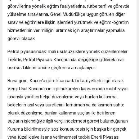
görevlilerine yönelik eğitim faaliyetlerine, rütbe terfi ve görevde
yükselme sınavlarına, Genel Müdürlükçe uygun görülen diğer
sınav ve eğitimlere ilişkin işlemleri yürütmek ve eğitim-öğretim
hizmetlerinin verimliliğini artırmak için araştırmalar yapmakla
görevli olacak.
Petrol piyasasındaki mali usulsüzlüklere yönelik düzenlemeler
Teklifle, Petrol Piyasası Kanunu'nda değişikliğe gidilerek mali
usulsüzlüklerin önüne geçilmesi amaçlanıyor.
Buna göre, Kanun'a göre lisansa tabi faaliyetlerle ilgili olarak
Vergi Usul Kanunu'nun ilgili hükümleri kapsamında muhteviyatı
itibarıyla yanıltıcı belge düzenleme veya bunları kullanma,
belgelerin asıl veya suretlerini tamamen ya da kısmen sahte
olarak düzenleme, bunları kullanma suçları ile belirlenen
suçların işlendiğiyle ilgili vergi incelemesi görevi bulunduğunun
Kuruma bildirilmesiyle söz konusu tesis için başka bir gerçek
veya tüzel kişiye lisans verilmemesi tedbiri Enerji Piyasası