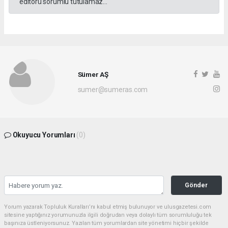
editörü sorumlu tutulamaz...
Sümer AŞ
sumer@sumeras.com
Okuyucu Yorumları
(0)
Gönder
Yorum yazarak Topluluk Kuralları’nı kabul etmiş bulunuyor ve ulusgazetesi.com
sitesine yaptığınız yorumunuzla ilgili doğrudan veya dolaylı tüm sorumluluğu tek
başınıza üstleniyorsunuz. Yazılan tüm yorumlardan site yönetimi hiçbir şekilde