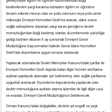
gerekçesiyle eğitim ve öğretim kurumlarından ilişiği
kesilenlerden yargı kararına istinaden eğitim ve öğretime
devam ederek mezun olan ve polis memuru veya polis amiri
rütbesiyle Emniyet Hizmetleri Sınıfı'na atanan, daha sonra
sağlık sebeplerine dayanan yargı kararı gereğince devlet
memurluğundan ilişiği kesilmiş olanlar, düzenlemenin yürürlüğe
girdiği tarihten itibaren 6 ay içerisinde Emniyet Genel
Müdürlüğüne başvurmaları halinde Genel İdare Hizmetleri
Sınıfı'nda durumlarına uygun ünvana atanacak.
Yapılacak atamalarda Devlet Memurları Kanunu'ndaki şartlar ile
Emniyet Hizmetleri Sınıfı dışında kalan diğer hizmet sınıflarına
açıktan yapılacak atamalar için belirlenmiş olan sağlık şartlarına
uygunluk aranacak. Düzenleme kapsamında yapılacak olan
devlet memurluğuna açıktan atama işlemleri ile ilgili diğer usul
ve esaslar, Emniyet Genel Müdürlüğünce belirlenecek.
Orman Kanunu'ndaki değişiklikle, devlete ait engelli ve yaşlı