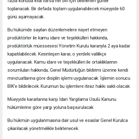
fazla konuda ihlal varsa her biri için belirlenen günler
toplanacak. Bir defada toplam uygulanabilecek müeyyide 60
günü aşamayacak.
Bu hükümde sayılan düzenlemelere riayet etmeyen
prodüktörler ile kamu idare ve teşekkülleri hakkında,
prodüktörlük müessesesi Yönetim Kurulu kararıyla 2 aya kadar
kapatılabilecek. Kesinleşen karar, o yerdeki valilikçe
uygulanacak. Kamu idare ve teşekkülleri ile ortaklıklarının
sorumluları hakkında, Genel Müdürlüğün bildirimi üzerine kendi
mevzuatlarına göre disiplin işlemi uygulanacak. İşlemin sonucu
BİK'e bildirilecek. Kurumun bu işlemlere itiraz hakkı saklı olacak.
Müeyyide kararlarına karşı İdari Yargılama Usulü Kanunu
hükümlerine göre yargı yoluna başvurulacak.
Bu hükmün uygulanmasına dair usul ve esaslar Genel Kurulca
çıkarılacak yönetmelikle belirlenecek.