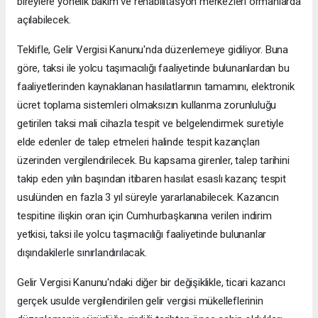
bireylere yönelik bakım ve rehabilitasyon merkezleri ormanlarda
açılabilecek.
Teklifle, Gelir Vergisi Kanunu'nda düzenlemeye gidiliyor. Buna
göre, taksi ile yolcu taşımacılığı faaliyetinde bulunanlardan bu
faaliyetlerinden kaynaklanan hasılatlarının tamamını, elektronik
ücret toplama sistemleri olmaksızın kullanma zorunluluğu
getirilen taksi mali cihazla tespit ve belgelendirmek suretiyle
elde edenler de talep etmeleri halinde tespit kazançları
üzerinden vergilendirilecek. Bu kapsama girenler, talep tarihini
takip eden yılın başından itibaren hasılat esaslı kazanç tespit
usulünden en fazla 3 yıl süreyle yararlanabilecek. Kazancın
tespitine ilişkin oran için Cumhurbaşkanına verilen indirim
yetkisi, taksi ile yolcu taşımacılığı faaliyetinde bulunanlar
dışındakilerle sınırlandırılacak.
Gelir Vergisi Kanunu'ndaki diğer bir değişiklikle, ticari kazancı
gerçek usulde vergilendirilen gelir vergisi mükelleflerinin