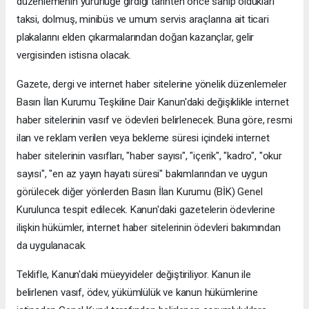
düzenlemenin yürürlüğe girdiği tarihten önce sahip oldukları
taksi, dolmuş, minibüs ve umum servis araçlarına ait ticari
plakalarını elden çıkarmalarından doğan kazançlar, gelir
vergisinden istisna olacak.
Gazete, dergi ve internet haber sitelerine yönelik düzenlemeler
Basın İlan Kurumu Teşkiline Dair Kanun'daki değişiklikle internet
haber sitelerinin vasıf ve ödevleri belirlenecek. Buna göre, resmi
ilan ve reklam verilen veya bekleme süresi içindeki internet
haber sitelerinin vasıfları, "haber sayısı", "içerik", "kadro", "okur
sayısı", "en az yayın hayatı süresi" bakımlarından ve uygun
görülecek diğer yönlerden Basın İlan Kurumu (BİK) Genel
Kurulunca tespit edilecek. Kanun'daki gazetelerin ödevlerine
ilişkin hükümler, internet haber sitelerinin ödevleri bakımından
da uygulanacak.
Teklifle, Kanun'daki müeyyideler değiştiriliyor. Kanun ile
belirlenen vasıf, ödev, yükümlülük ve kanun hükümlerine