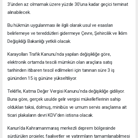
3'ünden az olmamak üzere yüzde 30'una kadar geçici teminat
alınabilecek.
Bu hükmün uygulanması ile ilgili olarak usul ve esasları
belirlemeye ve tereddütleri gidermeye Çevre, Şehircilik ve İklim
Değişikliği Bakanlığı yetkili olacak.
Karayolları Trafik Kanunu'nda yapılan değişikliğe göre,
elektronik ortamda tescili mümkün olan araçlara satış
tarihinden itibaren tescil edilmeleri için tanınan süre 3 iş
gününden 15 iş gününe yükseltiliyor.
Teklifle, Katma Değer Vergisi Kanunu'nda değişikliğe gidiliyor.
Buna göre, gerçek usulde gelir vergisi mükelleflerinin sahip
oldukları taksi, dolmuş, minibüs ve umum servis araçlarına ait
ticari plakaların devri KDV'den istisna olacak.
Kanun'da Kahramanmaraş merkezli deprem bölgesinde
sürdürülen projeler, faaliyetler ve yatırımların tamamlanabilmesi