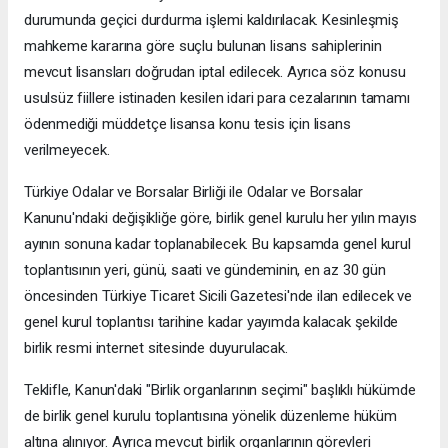
durumunda geçici durdurma işlemi kaldırılacak. Kesinleşmiş
mahkeme kararına göre suçlu bulunan lisans sahiplerinin
mevcut lisansları doğrudan iptal edilecek. Ayrıca söz konusu
usulsüz fiillere istinaden kesilen idari para cezalarının tamamı
ödenmediği müddetçe lisansa konu tesis için lisans
verilmeyecek.
Türkiye Odalar ve Borsalar Birliği ile Odalar ve Borsalar
Kanunu'ndaki değişikliğe göre, birlik genel kurulu her yılın mayıs
ayının sonuna kadar toplanabilecek. Bu kapsamda genel kurul
toplantısının yeri, günü, saati ve gündeminin, en az 30 gün
öncesinden Türkiye Ticaret Sicili Gazetesi'nde ilan edilecek ve
genel kurul toplantısı tarihine kadar yayımda kalacak şekilde
birlik resmi internet sitesinde duyurulacak.
Teklifle, Kanun'daki "Birlik organlarının seçimi" başlıklı hükümde
de birlik genel kurulu toplantısına yönelik düzenleme hüküm
altına alınıyor. Ayrıca mevcut birlik organlarının görevleri