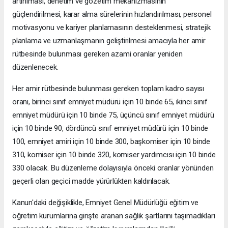
artırılması, denetim ve gözetim mekanizmasının
güçlendirilmesi, karar alma sürelerinin hızlandırılması, personel
motivasyonu ve kariyer planlamasının desteklenmesi, stratejik
planlama ve uzmanlaşmanın geliştirilmesi amacıyla her amir
rütbesinde bulunması gereken azami oranlar yeniden
düzenlenecek.
Her amir rütbesinde bulunması gereken toplam kadro sayısı
oranı, birinci sınıf emniyet müdürü için 10 binde 65, ikinci sınıf
emniyet müdürü için 10 binde 75, üçüncü sınıf emniyet müdürü
için 10 binde 90, dördüncü sınıf emniyet müdürü için 10 binde
100, emniyet amiri için 10 binde 300, başkomiser için 10 binde
310, komiser için 10 binde 320, komiser yardımcısı için 10 binde
330 olacak. Bu düzenleme dolayısıyla önceki oranlar yönünden
geçerli olan geçici madde yürürlükten kaldırılacak.
Kanun'daki değişiklikle, Emniyet Genel Müdürlüğü eğitim ve
öğretim kurumlarına girişte aranan sağlık şartlarını taşımadıkları