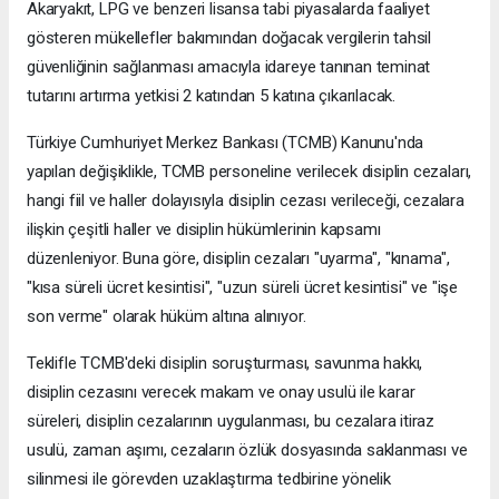
Akaryakıt, LPG ve benzeri lisansa tabi piyasalarda faaliyet
gösteren mükellefler bakımından doğacak vergilerin tahsil
güvenliğinin sağlanması amacıyla idareye tanınan teminat
tutarını artırma yetkisi 2 katından 5 katına çıkarılacak.
Türkiye Cumhuriyet Merkez Bankası (TCMB) Kanunu'nda
yapılan değişiklikle, TCMB personeline verilecek disiplin cezaları,
hangi fiil ve haller dolayısıyla disiplin cezası verileceği, cezalara
ilişkin çeşitli haller ve disiplin hükümlerinin kapsamı
düzenleniyor. Buna göre, disiplin cezaları "uyarma", "kınama",
"kısa süreli ücret kesintisi", "uzun süreli ücret kesintisi" ve "işe
son verme" olarak hüküm altına alınıyor.
Teklifle TCMB'deki disiplin soruşturması, savunma hakkı,
disiplin cezasını verecek makam ve onay usulü ile karar
süreleri, disiplin cezalarının uygulanması, bu cezalara itiraz
usulü, zaman aşımı, cezaların özlük dosyasında saklanması ve
silinmesi ile görevden uzaklaştırma tedbirine yönelik