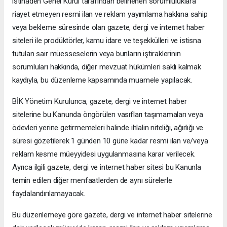
istinaden Genel Kurul tarafından belirlenen sorumluluklara
riayet etmeyen resmi ilan ve reklam yayımlama hakkına sahip
veya bekleme süresinde olan gazete, dergi ve internet haber
siteleri ile prodüktörler, kamu idare ve teşekkülleri ve istisna
tutulan sair müesseselerin veya bunların iştiraklerinin
sorumluları hakkında, diğer mevzuat hükümleri saklı kalmak
kaydıyla, bu düzenleme kapsamında muamele yapılacak.
BİK Yönetim Kurulunca, gazete, dergi ve internet haber
sitelerine bu Kanunda öngörülen vasıfları taşımamaları veya
ödevleri yerine getirmemeleri halinde ihlalin niteliği, ağırlığı ve
süresi gözetilerek 1 günden 10 güne kadar resmi ilan ve/veya
reklam kesme müeyyidesi uygulanmasına karar verilecek.
Ayrıca ilgili gazete, dergi ve internet haber sitesi bu Kanunla
temin edilen diğer menfaatlerden de aynı sürelerle
faydalandırılamayacak.
Bu düzenlemeye göre gazete, dergi ve internet haber sitelerine