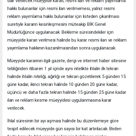
dair verilecek müeyyide kararı, resmi ilan ve reklam yayımlama
hakkı bulunanlar için resmi ilan verilmemesi, yalnız resmi
reklam yayımlama hakkı bulunanlar için listeden çıkarılması
suretiyle kararın kesinleşmesini müteakip BİK Genel
Müdürlüğünce uygulanacak. Bekleme süresindekiler için
müeyyide kararı verilmesi halinde bu karar resmi ilan ve reklam
yayımlama hakkının kazanılmasından sonra uygulanacak.
Müeyyide kararının ilgili gazete, dergi ve internet haber sitesine
tebliğinden itibaren 1 yıl içinde aynı nitelikte ihlalin ilk tekrarı
halinde ihlalin niteliği, ağırlığı ve tekrarı gözetilerek 5 günden 15
güne kadar, ikinci tekrarı halinde 10 günden 20 güne kadar,
üçüncü ve daha fazla tekrarı halinde 15 günden 25 güne kadar
ilan ve reklam kesme müeyyidesi uygulanmasına karar
verilecek.
İhlal süresinin bir ayı aşması halinde bu düzenlemeye göre
tespit edilecek müeyyide gün sayısı bir kat artırılacak. Birden