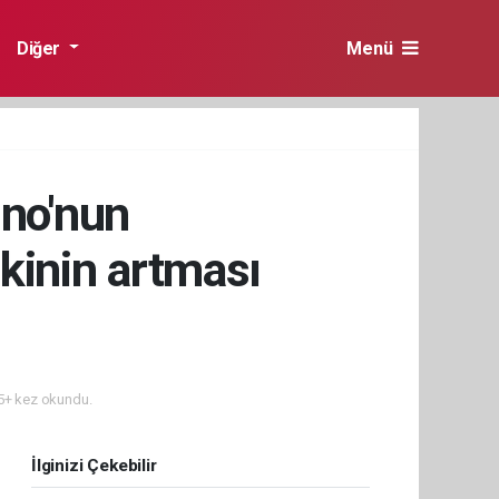
Diğer
Menü
ino'nun
skinin artması
+ kez okundu.
İlginizi Çekebilir