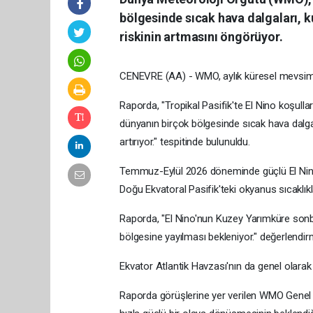
bölgesinde sıcak hava dalgaları, kur
riskinin artmasını öngörüyor.
CENEVRE (AA) - WMO, aylık küresel mevsimse
Raporda, "Tropikal Pasifik'te El Nino koşull
dünyanın birçok bölgesinde sıcak hava dalgaları
artırıyor." tespitinde bulunuldu.
Temmuz-Eylül 2026 döneminde güçlü El Nino k
Doğu Ekvatoral Pasifik'teki okyanus sıcaklıkla
Raporda, "El Nino'nun Kuzey Yarımküre son
bölgesine yayılması bekleniyor." değerlendirm
Ekvator Atlantik Havzası'nın da genel olarak
Raporda görüşlerine yer verilen WMO Genel Se