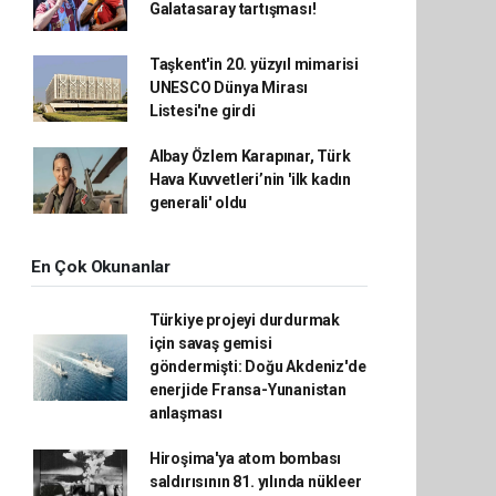
Galatasaray tartışması!
Taşkent'in 20. yüzyıl mimarisi
UNESCO Dünya Mirası
Listesi'ne girdi
Albay Özlem Karapınar, Türk
Hava Kuvvetleri’nin 'ilk kadın
generali' oldu
En Çok Okunanlar
Türkiye projeyi durdurmak
için savaş gemisi
göndermişti: Doğu Akdeniz'de
enerjide Fransa-Yunanistan
anlaşması
Hiroşima'ya atom bombası
saldırısının 81. yılında nükleer