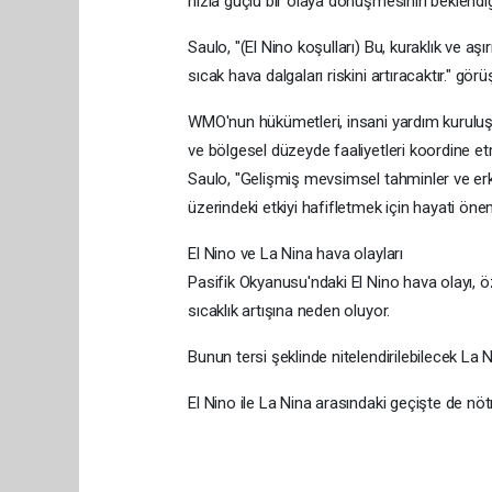
hızla güçlü bir olaya dönüşmesinin beklendiğ
Saulo, "(El Nino koşulları) Bu, kuraklık ve aş
sıcak hava dalgaları riskini artıracaktır." gör
WMO'nun hükümetleri, insani yardım kuruluşlar
ve bölgesel düzeyde faaliyetleri koordine e
Saulo, "Gelişmiş mevsimsel tahminler ve erk
üzerindeki etkiyi hafifletmek için hayati ön
El Nino ve La Nina hava olayları
Pasifik Okyanusu'ndaki El Nino hava olayı, ö
sıcaklık artışına neden oluyor.
Bunun tersi şeklinde nitelendirilebilecek La 
El Nino ile La Nina arasındaki geçişte de nötr