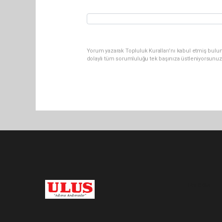
Yorum yazarak Topluluk Kuralları’nı kabul etmiş bulu
dolaylı tüm sorumluluğu tek başınıza üstleniyorsunuz
Pro-0.064