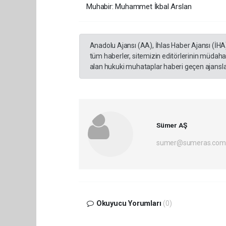
Muhabir: Muhammet İkbal Arslan
Anadolu Ajansı (AA), İhlas Haber Ajansı (İHA
tüm haberler, sitemizin editörlerinin müdaha
alan hukuki muhataplar haberi geçen ajanslar
Sümer AŞ
sumer@sumeras.com
Okuyucu Yorumları
(0)