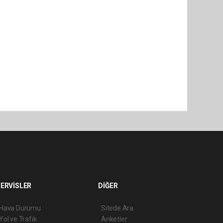
ERVİSLER
DİĞER
Hava Durumu
Sitede Ara
Yol ve Trafik
Anketler