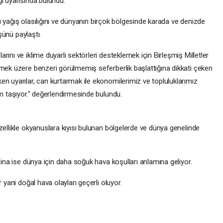
i uyarısında bulundu.
ırı yağış olasılığını ve dünyanın birçok bölgesinde karada ve denizde
üşünü paylaştı.
ını ve iklime duyarlı sektörleri desteklemek için Birleşmiş Milletler
tmek üzere benzeri görülmemiş seferberlik başlattığına dikkati çeken
en uyarılar, can kurtarmak ile ekonomilerimiz ve topluluklarımız
em taşıyor." değerlendirmesinde bulundu.
zellikle okyanuslara kıyısı bulunan bölgelerde ve dünya genelinde
Nina ise dünya için daha soğuk hava koşulları anlamına geliyor.
 yani doğal hava olayları geçerli oluyor.