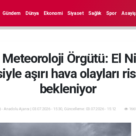
Gündem
Dünya
Ekonomi
Siyaset
Sağlık
Spor
Asayiş
Meteoroloji Örgütü: El N
yle aşırı hava olayları ri
bekleniyor
 - Anadolu Ajansı | 03.07.2026 - 15:30, Güncelleme: 03.07.2026 - 15:12
1665