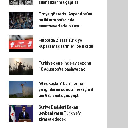
silahsızlanma çağrısı
Troya gösterisi Aspendos'un
tarihi atmosferinde
sanatseverlerle buluştu
Futbolda Ziraat Türkiye
Kupası maç tarihleri belli oldu
Türkiye genelinde av sezonu
18 Ağustos'ta başlayacak
"Ateş kuşları" bu yıl orman
yangınlarını söndürmek için 8
bin 975 saat uçuş yaptı
Suriye Dışişleri Bakanı
Şeybani yarın Türkiye'yi
ziyaret edecek