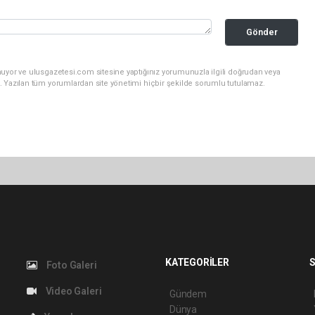
Gönder
nuyor ve ulusgazetesi.com sitesine yaptığınız yorumunuzla ilgili doğrudan veya
. Yazılan tüm yorumlardan site yönetimi hiçbir şekilde sorumlu tutulamaz.
KATEGORİLER
S
Foto Galeri
Video Galeri
Gündem
Dünya