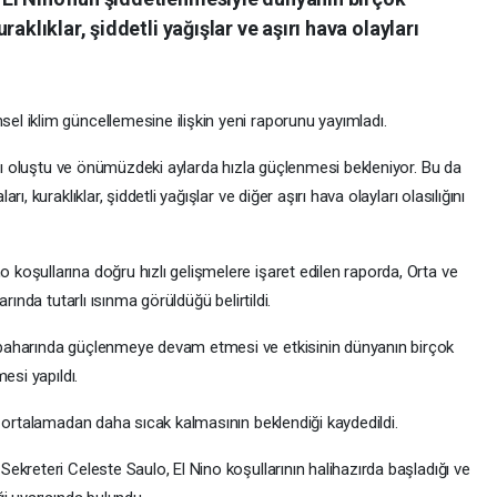
aklıklar, şiddetli yağışlar ve aşırı hava olayları
l iklim güncellemesine ilişkin yeni raporunu yayımladı.
arı oluştu ve önümüzdeki aylarda hızla güçlenmesi bekleniyor. Bu da
, kuraklıklar, şiddetli yağışlar ve diğer aşırı hava olayları olasılığını
oşullarına doğru hızlı gelişmelere işaret edilen raporda, Orta ve
rında tutarlı ısınma görüldüğü belirtildi.
baharında güçlenmeye devam etmesi ve etkisinin dünyanın birçok
esi yapıldı.
 ortalamadan daha sıcak kalmasının beklendiği kaydedildi.
kreteri Celeste Saulo, El Nino koşullarının halihazırda başladığı ve