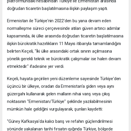
platformundaki hesabından Türkiye ile Ermenistan arasında
doğrudan ticaretin başlatılmasına ilişkin paylaşım yaptı.
Ermenistan ile Türkiye'nin 2022'den bu yana devam eden
normalleşme süreci çerçevesinde atılan güven artırıcı adımlar
kapsamında, iki ülke arasında doğrudan ticaretin başlatılmasına
ilişkin bürokratik hazırlıkların 11 Mayıs itibarıyla tamamlandığını
belirten Keçeli, "İki ülke arasındaki ortak sınırın açılmasına
yönelik gerekli teknik ve bürokratik çalışmalar ise halen devam
etmektedir." ifadesine yer verdi.
Keçeli, hayata geçirilen yeni düzenleme sayesinde Türkiye'den
üçüncü bir ülkeye, oradan da Ermenistan'a giden veya aynı
güzergahı kullanarak gelen malların nihai varış veya çıkış
noktasının "Ermenistan/Türkiye" şeklinde yazılabilmesinin
mümkün hale geldiğini vurgulayarak, şunları kaydetti:
"Güney Kafkasya'da kalıcı barış ve refahın güçlendirilmesi
yönünde yakalanan tarihi fırsatın ışığında Türkiye, bölgede