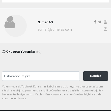
Sümer AŞ
sumer@sumeras.com
Okuyucu Yorumları
(0)
Gönder
Yorum yazarak Topluluk Kuralları’nı kabul etmiş bulunuyor ve ulusgazetesi.com
sitesine yaptığınız yorumunuzla ilgili doğrudan veya dolaylı tüm sorumluluğu tek
başınıza üstleniyorsunuz. Yazılan tüm yorumlardan site yönetimi hiçbir şekilde
sorumlu tutulamaz.