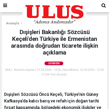
Anasayfa
Gündem
Dışişleri Bakanlığı Sözcüsü
Keçeli'den Türkiye ile Ermenistan
arasında doğrudan ticarete ilişkin
açıklama
GÜNDEM
(AA) - Anadolu Ajansı | 13.05.2026 - 13:00, Güncelleme: 13.05.2026 - 12:43
2134+ kez okundu.
Dışişleri Sözcüsü Öncü Keçeli, Türkiye’nin Güney
Kafkasya’da kalıcı barış ve refah için doğan tarihi
fırsat kapsamında, bölgedeki ekonomik ilişkiler ve