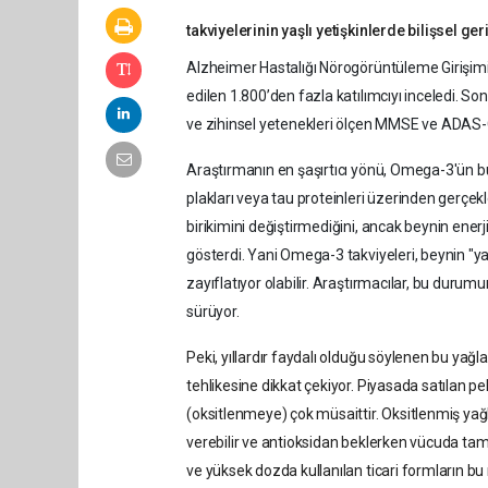
takviyelerinin yaşlı yetişkinlerde bilişsel g
Alzheimer Hastalığı Nörogörüntüleme Girişimi (
edilen 1.800’den fazla katılımcıyı inceledi. So
ve zihinsel yetenekleri ölçen MMSE ve ADAS-Co
Araştırmanın en şaşırtıcı yönü, Omega-3'ün bu 
plakları veya tau proteinleri üzerinden gerçe
birikimini değiştirmediğini, ancak beynin ene
gösterdi. Yani Omega-3 takviyeleri, beynin "yak
zayıflatıyor olabilir. Araştırmacılar, bu durumu
sürüyor.
Peki, yıllardır faydalı olduğu söylenen bu yağla
tehlikesine dikkat çekiyor. Piyasada satılan p
(oksitlenmeye) çok müsaittir. Oksitlenmiş yağla
verebilir ve antioksidan beklerken vücuda tam t
ve yüksek dozda kullanılan ticari formların bu r