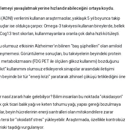
erilemeyi yavaşlatmak yerine hızlandırabileceğini ortaya koydu.
ADNI) verilerini kullanan araştırmacılar, yaklaşık 5 yıl boyunca takip
nuçlar ise oldukça çarpıcı: Omega-3 takviyesi kullanan bireylerde, bellek
g13 test skorları, kullanmayanlara oranla çok daha hızlı kötüleşti.
olumsuz etkisinin Alzheimer'ın bilinen "baş şüphelileri" olan amiloid
kleşmemesi. Görüntüleme sonuçları, bu takviyelerin beyindeki protein
rji metabolizmasını (FDG PET ile ölçülen glikoz kullanımı) bozduğunu
ıt" kullanımını olumsuz etkileyerek sinapslar arasındaki iletişimi
n beyinde bir tür "enerji krizi" yaratarak zihinsel çöküşü tetiklediğini öne
r nasıl zararlı hale gelebiliyor? Bilim insanları bu noktada "oksidasyon"
ek çok ticari balık yağı ve keten tohumu yağı, yapısı gereği bozulmaya
r, beyin hücrelerinin enerji santralleri olan mitokondrilere zarar
ersi bir "oksidatif stres" yükleyebilir. Araştırmada, özellikle kontrolsüz
iski taşıdığı vurgulanıyor.