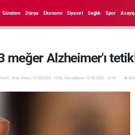
Gündem
Dünya
Ekonomi
Siyaset
Sağlık
Spor
Asayiş
 meğer Alzheimer'ı tetik
tesi) - Web Sitesi | 12.05.2026 - 10:43, Güncelleme: 12.05.2026 - 10:43
404