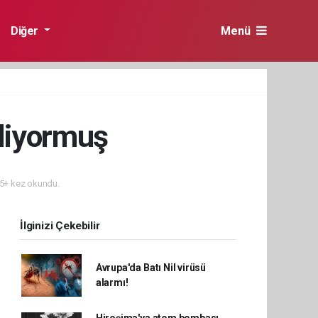
Diğer
Menü
liyormuş
5+ kez okundu.
İlginizi Çekebilir
Avrupa'da Batı Nil virüsü
alarmı!