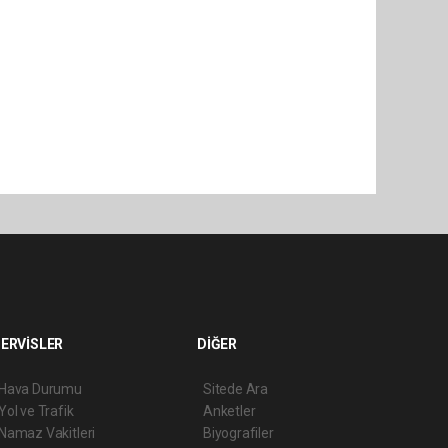
ERVİSLER
DİĞER
Hava Durumu
Sitede Ara
Yol ve Trafik
Anketler
Namaz Vakitleri
Biyografiler