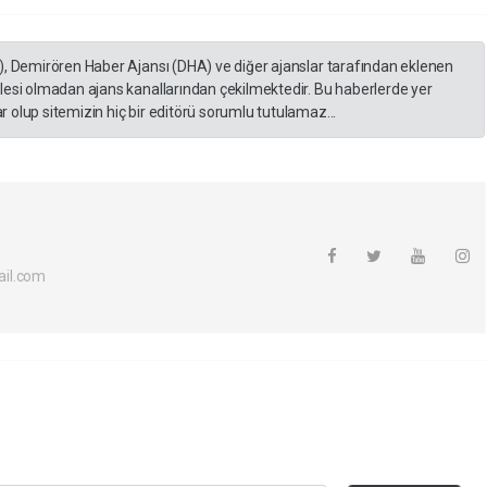
), Demirören Haber Ajansı (DHA) ve diğer ajanslar tarafından eklenen
lesi olmadan ajans kanallarından çekilmektedir. Bu haberlerde yer
 olup sitemizin hiç bir editörü sorumlu tutulamaz...
il.com