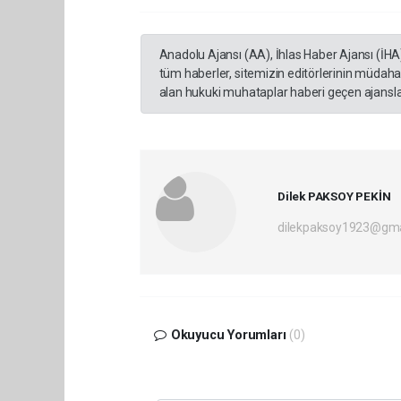
Anadolu Ajansı (AA), İhlas Haber Ajansı (İHA
tüm haberler, sitemizin editörlerinin müdaha
alan hukuki muhataplar haberi geçen ajanslar
Dilek PAKSOY PEKİN
dilekpaksoy1923@gma
Okuyucu Yorumları
(0)