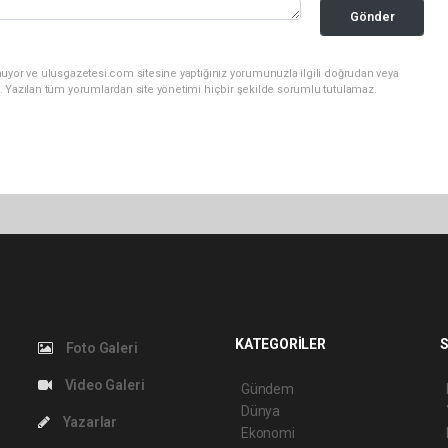
Gönder
nuyor ve ulusgazetesi.com sitesine yaptığınız yorumunuzla ilgili doğrudan veya
. Yazılan tüm yorumlardan site yönetimi hiçbir şekilde sorumlu tutulamaz.
KATEGORİLER
S
Foto Galeri
Video Galeri
Gündem
Dünya
Yazarlar
Ekonomi