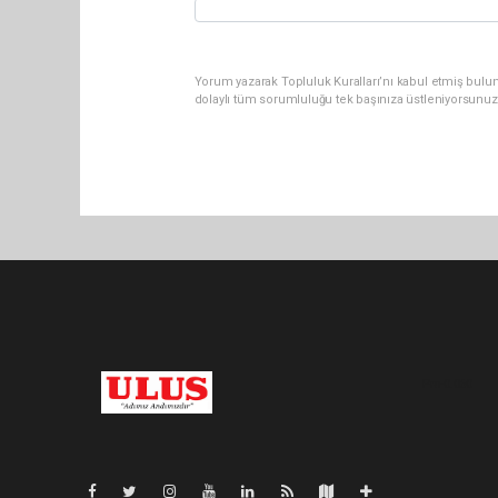
Yorum yazarak Topluluk Kuralları’nı kabul etmiş bulu
dolaylı tüm sorumluluğu tek başınıza üstleniyorsunuz
Pro-0.060