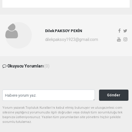
Dilek PAKSOY PEKİN
dilekpaksoy1923@gmail.com
Okuyucu Yorumları
(0)
Gönder
Yorum yazarak Topluluk Kuralları’nı kabul etmiş bulunuyor ve ulusgazetesi.com
sitesine yaptığınız yorumunuzla ilgili doğrudan veya dolaylı tüm sorumluluğu tek
başınıza üstleniyorsunuz. Yazılan tüm yorumlardan site yönetimi hiçbir şekilde
sorumlu tutulamaz.