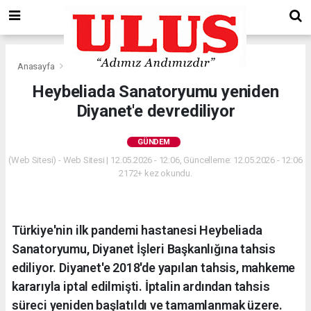
Anasayfa
Gündem
Heybeliada Sanatoryumu yeniden
Diyanet'e devrediliyor
GÜNDEM
(Web Sitesi) - Web Sitesi | 12.05.2026 - 12:06, Güncelleme: 12.05.2026 - 12:06
2172+ kez okundu.
Türkiye'nin ilk pandemi hastanesi Heybeliada
Sanatoryumu, Diyanet İşleri Başkanlığına tahsis
ediliyor. Diyanet'e 2018'de yapılan tahsis, mahkeme
kararıyla iptal edilmişti. İptalin ardından tahsis
süreci yeniden başlatıldı ve tamamlanmak üzere.