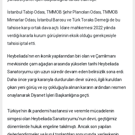
İstanbul Tabip Odası, TMMOB Şehir Plancıları Odası, TMMOB
Mimarlar Odası, İstanbul Barosu ve Türk Toraks Derneği de bu
tahsise karşı ortak dava açtı. İdare mahkemesi 2022 yılında
verdiği kararla kurum görüşlerinin eksik olduğu gerekçesiyle
tahsisi iptal etti.
Heybeliada'nın en ikonik yapılarından biri olan ve Çamlimanı
mevkisinde çam ağaçları arasında yükselen tarihi Heybeliada
Sanatoryumu için uzun süredir devam eden belirsizlik sona erdi.
Daha önce yargı kararıyla durdurulan devir süreci, ilgili kuruldan
çıkan yeni görüş ve oy çokluğuyla alınan kararın ardından resmen
onaylanarak Diyanet İşleri Başkanlığına geçti.
Türkiye'nin ilk pandemi hastanesi ve veremle mücadelenin
simgesi olan Heybeliada Sanatoryumu'nun devri, geçtiğimiz
dönemlerde hukuk engeline takılmıştı. Ancak son yapılan
değerlendirmeler ve kurul toplantıları sonucunda, yerleşkenin