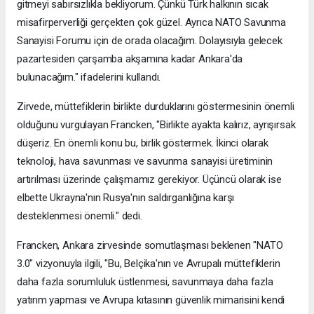
gitmeyi sabırsızlıkla bekliyorum. Çünkü Türk halkının sıcak
misafirperverliği gerçekten çok güzel. Ayrıca NATO Savunma
Sanayisi Forumu için de orada olacağım. Dolayısıyla gelecek
pazartesiden çarşamba akşamına kadar Ankara'da
bulunacağım." ifadelerini kullandı.
Zirvede, müttefiklerin birlikte durduklarını göstermesinin önemli
olduğunu vurgulayan Francken, "Birlikte ayakta kalırız, ayrışırsak
düşeriz. En önemli konu bu, birlik göstermek. İkinci olarak
teknoloji, hava savunması ve savunma sanayisi üretiminin
artırılması üzerinde çalışmamız gerekiyor. Üçüncü olarak ise
elbette Ukrayna'nın Rusya'nın saldırganlığına karşı
desteklenmesi önemli." dedi.
Francken, Ankara zirvesinde somutlaşması beklenen "NATO
3.0" vizyonuyla ilgili, "Bu, Belçika'nın ve Avrupalı müttefiklerin
daha fazla sorumluluk üstlenmesi, savunmaya daha fazla
yatırım yapması ve Avrupa kıtasının güvenlik mimarisini kendi