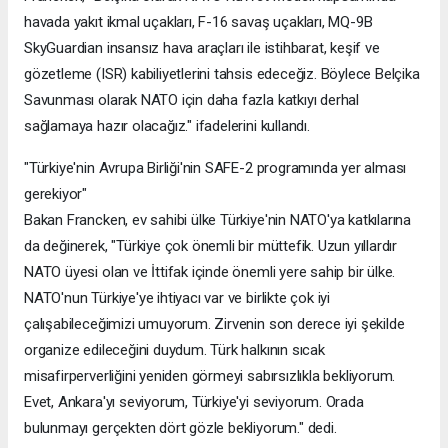
havada yakıt ikmal uçakları, F-16 savaş uçakları, MQ-9B
SkyGuardian insansız hava araçları ile istihbarat, keşif ve
gözetleme (ISR) kabiliyetlerini tahsis edeceğiz. Böylece Belçika
Savunması olarak NATO için daha fazla katkıyı derhal
sağlamaya hazır olacağız." ifadelerini kullandı.
"Türkiye'nin Avrupa Birliği'nin SAFE-2 programında yer alması
gerekiyor"
Bakan Francken, ev sahibi ülke Türkiye'nin NATO'ya katkılarına
da değinerek, "Türkiye çok önemli bir müttefik. Uzun yıllardır
NATO üyesi olan ve İttifak içinde önemli yere sahip bir ülke.
NATO'nun Türkiye'ye ihtiyacı var ve birlikte çok iyi
çalışabileceğimizi umuyorum. Zirvenin son derece iyi şekilde
organize edileceğini duydum. Türk halkının sıcak
misafirperverliğini yeniden görmeyi sabırsızlıkla bekliyorum.
Evet, Ankara'yı seviyorum, Türkiye'yi seviyorum. Orada
bulunmayı gerçekten dört gözle bekliyorum." dedi.