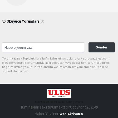
Okuyucu Yorumları
(0)
Gönder
Yorum yazarak Topluluk Kuralları’nı kabul etmiş bulunuyor ve ulusgazetesi.com
sitesine yaptığınız yorumunuzla ilgili doğrudan veya dolaylı tüm sorumluluğu tek
başınıza üstleniyorsunuz. Yazılan tüm yorumlardan site yönetimi hiçbir şekilde
sorumlu tutulamaz.
haber paketi
haber scripti
haber yazılımı
Tüm hakları saklı tutulmaktadır.Copyright 2026©
Haber Yazılımı:
Web Aksiyon ®