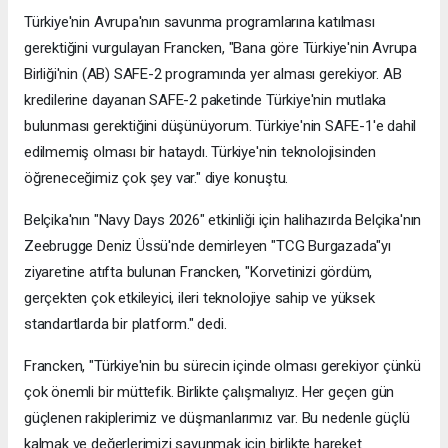
Türkiye'nin Avrupa'nın savunma programlarına katılması
gerektiğini vurgulayan Francken, "Bana göre Türkiye'nin Avrupa
Birliği'nin (AB) SAFE-2 programında yer alması gerekiyor. AB
kredilerine dayanan SAFE-2 paketinde Türkiye'nin mutlaka
bulunması gerektiğini düşünüyorum. Türkiye'nin SAFE-1'e dahil
edilmemiş olması bir hataydı. Türkiye'nin teknolojisinden
öğreneceğimiz çok şey var." diye konuştu.
Belçika'nın "Navy Days 2026" etkinliği için halihazırda Belçika'nın
Zeebrugge Deniz Üssü'nde demirleyen "TCG Burgazada"yı
ziyaretine atıfta bulunan Francken, "Korvetinizi gördüm,
gerçekten çok etkileyici, ileri teknolojiye sahip ve yüksek
standartlarda bir platform." dedi.
Francken, "Türkiye'nin bu sürecin içinde olması gerekiyor çünkü
çok önemli bir müttefik. Birlikte çalışmalıyız. Her geçen gün
güçlenen rakiplerimiz ve düşmanlarımız var. Bu nedenle güçlü
kalmak ve değerlerimizi savunmak için birlikte hareket