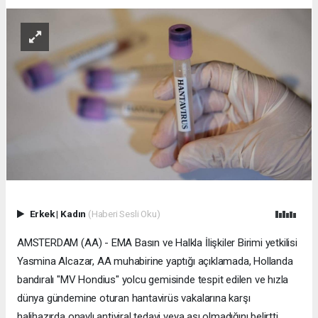
Erkek
|
Kadın
(Haberi Sesli Oku)
AMSTERDAM (AA) - EMA Basın ve Halkla İlişkiler Birimi yetkilisi
Yasmina Alcazar, AA muhabirine yaptığı açıklamada, Hollanda
bandıralı "MV Hondius" yolcu gemisinde tespit edilen ve hızla
dünya gündemine oturan hantavirüs vakalarına karşı
halihazırda onaylı antiviral tedavi veya aşı olmadığını belirtti.