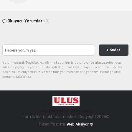
Okuyucu Yorumları
(0)
Gönder
Yorum yazarak Topluluk Kuralları’nı kabul etmiş bulunuyor ve ulusgazetesi.com
sitesine yaptığınız yorumunuzla ilgili doğrudan veya dolaylı tüm sorumluluğu tek
başınıza üstleniyorsunuz. Yazılan tüm yorumlardan site yönetimi hiçbir şekilde
sorumlu tutulamaz.
haber paketi
haber scripti
haber yazılımı
Tüm hakları saklı tutulmaktadır.Copyright 2026©
Haber Yazılımı:
Web Aksiyon ®