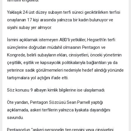
terfisini engelledi.
Yaklaşık 24 üst düzey subayın terfi süreci geciktirilirken terfisi
onaylanan 17 kişi arasında yalnızca bir kadın bulunuyor ve
siyahi subay yer almıyor.
İsmini açıklamak istemeyen ABD'li yetkililer, Hegseth'in terfi
süreçlerine doğrudan müdahil olmasının Pentagon ve
Kongrede, belirli subayların ırkları, cinsiyetleri, önceki yönetimin
çeşitlilik, eşitlik ve kapsayıcılık politikalarıyla bağlantıları ya da
yeterince sadık görülmemeleri nedeniyle hedef alındığı yönünde
tartışmalara yol açtığını ifade etti.
Söz konusu 9 albayın kimlik bilgilerine ise ulaşılamadı.
Öte yandan, Pentagon Sözcüsü Sean Parnell yaptığı
açıklamada, askeri terfilerin yalnızca liyakata dayandığını
savundu.
Pentagon'un "askeri personelin ten rengini veya cinsiyetini