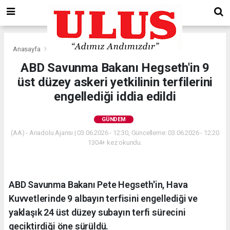
Anasayfa
Gündem
ABD Savunma Bakanı Hegseth'in 9
üst düzey askeri yetkilinin terfilerini
engellediği iddia edildi
GÜNDEM
(AA) - Anadolu Ajansı | 03.06.2026 - 12:30, Güncelleme: 03.06.2026 - 12:20
1304+ kez okundu.
ABD Savunma Bakanı Pete Hegseth'in, Hava
Kuvvetlerinde 9 albayın terfisini engellediği ve
yaklaşık 24 üst düzey subayın terfi sürecini
geciktirdiği öne sürüldü.