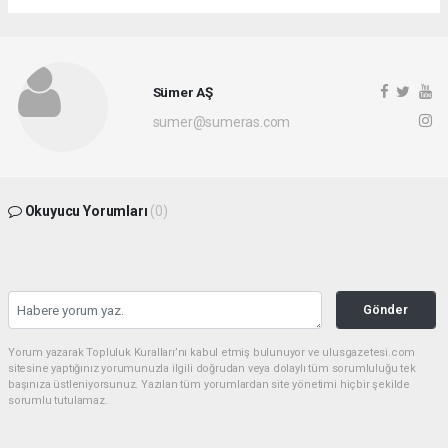
Sümer AŞ
sumer@sumeras.com
Okuyucu Yorumları
(0)
Gönder
Yorum yazarak Topluluk Kuralları’nı kabul etmiş bulunuyor ve ulusgazetesi.com
sitesine yaptığınız yorumunuzla ilgili doğrudan veya dolaylı tüm sorumluluğu tek
başınıza üstleniyorsunuz. Yazılan tüm yorumlardan site yönetimi hiçbir şekilde
sorumlu tutulamaz.