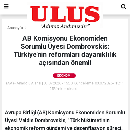
Anasayfa
Ekonomi
AB Komisyonu Ekonomiden
Sorumlu Üyesi Dombrovskis:
Türkiye'nin reformları dayanıklılık
açısından önemli
EKONOMI
(AA) - Anadolu Ajansı | 03.07.2026 - 15:30, Güncelleme: 03.07.2026 - 15:11
2531+ kez okundu.
Avrupa Birliği (AB) Komisyonu Ekonomiden Sorumlu
Üyesi Valdis Dombrovskis, "Türk hükümetinin
ekonomik reform gündemi ve dezenflasyon süreci,