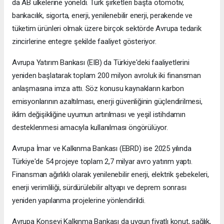
da AB ülkelerine yöneldi. Türk şirketleri başta otomotiv,
bankacılık, sigorta, enerji, yenilenebilir enerji, perakende ve
tüketim ürünleri olmak üzere birçok sektörde Avrupa tedarik
zincirlerine entegre şekilde faaliyet gösteriyor.
Avrupa Yatırım Bankası (EIB) da Türkiye'deki faaliyetlerini
yeniden başlatarak toplam 200 milyon avroluk iki finansman
anlaşmasına imza attı. Söz konusu kaynakların karbon
emisyonlarının azaltılması, enerji güvenliğinin güçlendirilmesi,
iklim değişikliğine uyumun artırılması ve yeşil istihdamın
desteklenmesi amacıyla kullanılması öngörülüyor.
Avrupa İmar ve Kalkınma Bankası (EBRD) ise 2025 yılında
Türkiye'de 54 projeye toplam 2,7 milyar avro yatırım yaptı.
Finansman ağırlıklı olarak yenilenebilir enerji, elektrik şebekeleri,
enerji verimliliği, sürdürülebilir altyapı ve deprem sonrası
yeniden yapılanma projelerine yönlendirildi.
Avrupa Konseyi Kalkınma Bankası da uygun fiyatlı konut, sağlık,