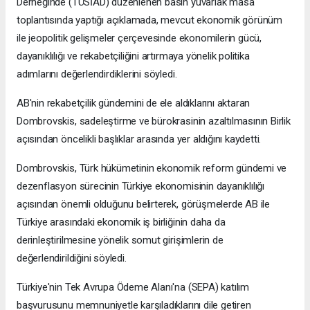
Derneğinde (TÜSİAD) düzenlenen basın yuvarlak masa
toplantısında yaptığı açıklamada, mevcut ekonomik görünüm
ile jeopolitik gelişmeler çerçevesinde ekonomilerin gücü,
dayanıklılığı ve rekabetçiliğini artırmaya yönelik politika
adımlarını değerlendirdiklerini söyledi.
AB'nin rekabetçilik gündemini de ele aldıklarını aktaran
Dombrovskis, sadeleştirme ve bürokrasinin azaltılmasının Birlik
açısından öncelikli başlıklar arasında yer aldığını kaydetti.
Dombrovskis, Türk hükümetinin ekonomik reform gündemi ve
dezenflasyon sürecinin Türkiye ekonomisinin dayanıklılığı
açısından önemli olduğunu belirterek, görüşmelerde AB ile
Türkiye arasındaki ekonomik iş birliğinin daha da
derinleştirilmesine yönelik somut girişimlerin de
değerlendirildiğini söyledi.
Türkiye'nin Tek Avrupa Ödeme Alanı'na (SEPA) katılım
başvurusunu memnuniyetle karşıladıklarını dile getiren