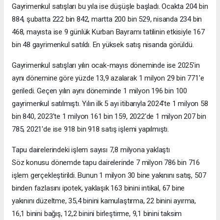
Gayrimenkul satışları bu yıla ise düşüşle başladı. Ocakta 204 bin
884, şubatta 222 bin 842, martta 200 bin 529, nisanda 234 bin
468, mayısta ise 9 günlük Kurban Bayramı tatilinin etkisiyle 167
bin 48 gayrimenkul satıldı. En yüksek satış nisanda görüldü.
Gayrimenkul satışları yılın ocak-mayıs döneminde ise 2025'in
aynı dönemine göre yüzde 13,9 azalarak 1 milyon 29 bin 771'e
geriledi. Geçen yılın aynı döneminde 1 milyon 196 bin 100
gayrimenkul satılmıştı. Yılın ilk 5 ayı itibarıyla 2024'te 1 milyon 58
bin 840, 2023'te 1 milyon 161 bin 159, 2022'de 1 milyon 207 bin
785, 2021'de ise 918 bin 918 satış işlemi yapılmıştı.
Tapu dairelerindeki işlem sayısı 7,8 milyona yaklaştı
Söz konusu dönemde tapu dairelerinde 7 milyon 786 bin 716
işlem gerçekleştirildi. Bunun 1 milyon 30 bine yakınını satış, 507
binden fazlasını ipotek, yaklaşık 163 binini intikal, 67 bine
yakınını düzeltme, 35,4 binini kamulaştırma, 22 binini ayırma,
16,1 binini bağış, 12,2 binini birleştirme, 9,1 binini taksim