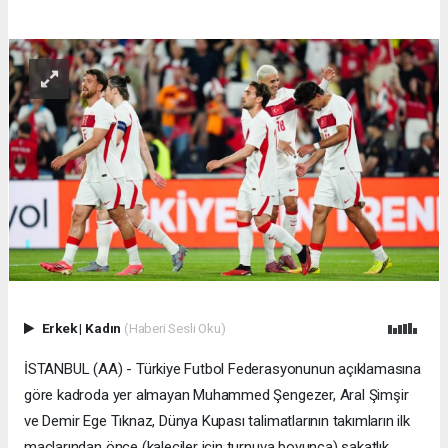
Erkek
|
Kadın
(Haberi Sesli Oku)
İSTANBUL (AA) - Türkiye Futbol Federasyonunun açıklamasına
göre kadroda yer almayan Muhammed Şengezer, Aral Şimşir
ve Demir Ege Tıknaz, Dünya Kupası talimatlarının takımların ilk
maçlarından önce (kaleciler için turnuva boyunca) sakatlık