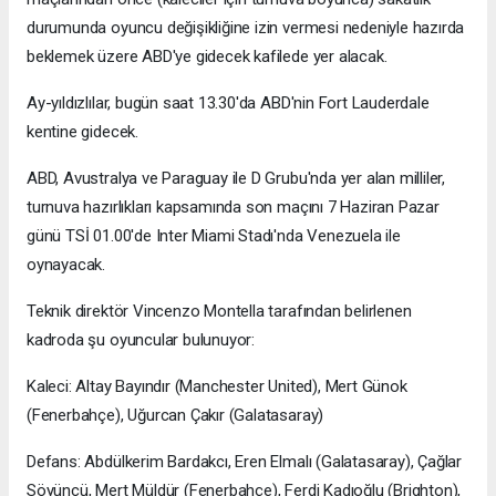
durumunda oyuncu değişikliğine izin vermesi nedeniyle hazırda
beklemek üzere ABD'ye gidecek kafilede yer alacak.
Ay-yıldızlılar, bugün saat 13.30'da ABD'nin Fort Lauderdale
kentine gidecek.
ABD, Avustralya ve Paraguay ile D Grubu'nda yer alan milliler,
turnuva hazırlıkları kapsamında son maçını 7 Haziran Pazar
günü TSİ 01.00'de Inter Miami Stadı'nda Venezuela ile
oynayacak.
Teknik direktör Vincenzo Montella tarafından belirlenen
kadroda şu oyuncular bulunuyor:
Kaleci: Altay Bayındır (Manchester United), Mert Günok
(Fenerbahçe), Uğurcan Çakır (Galatasaray)
Defans: Abdülkerim Bardakcı, Eren Elmalı (Galatasaray), Çağlar
Söyüncü, Mert Müldür (Fenerbahçe), Ferdi Kadıoğlu (Brighton),