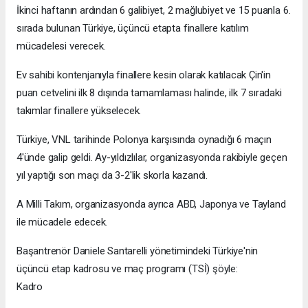
İkinci haftanın ardından 6 galibiyet, 2 mağlubiyet ve 15 puanla 6.
sırada bulunan Türkiye, üçüncü etapta finallere katılım
mücadelesi verecek.
Ev sahibi kontenjanıyla finallere kesin olarak katılacak Çin'in
puan cetvelini ilk 8 dışında tamamlaması halinde, ilk 7 sıradaki
takımlar finallere yükselecek.
Türkiye, VNL tarihinde Polonya karşısında oynadığı 6 maçın
4'ünde galip geldi. Ay-yıldızlılar, organizasyonda rakibiyle geçen
yıl yaptığı son maçı da 3-2'lik skorla kazandı.
A Milli Takım, organizasyonda ayrıca ABD, Japonya ve Tayland
ile mücadele edecek.
Başantrenör Daniele Santarelli yönetimindeki Türkiye'nin
üçüncü etap kadrosu ve maç programı (TSİ) şöyle:
Kadro