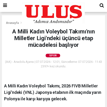
Anasayfa
Spor
A Milli Kadın Voleybol Takımı'nın
Milletler Ligi'ndeki üçüncü etap
mücadelesi başlıyor
SPOR
(AA) - Anadolu Ajansı | 07.07.2026 - 12:01, Güncelleme: 07.07.2026 - 11:43
2397+ kez okundu.
A Milli Kadın Voleybol Takımı, 2026 FIVB Milletler
Ligi'ndeki (VNL) Japonya etabının ilk maçında yarın
Polonya ile karşı karşıya gelecek.