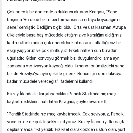
Çok önemli bir dönemde olduklarını aktaran Kıragası, "Sene
başında 'Bu sene bizim performansımızı ortaya koyacağımız
sene.' demiştik. Dediğimiz gibi oldu. Orta ve üst klasman Avrupa
ülkeleriyle başa baş mücadele ettiğimiz ve karşılığını aldığımız,
kadın futbolu adına çok önemli bir kırılma anını atlattığımız bir
eşiği yaşıyoruz ve çok mutluyuz. Erkek millileri dün buradan
uğurladık. Giden konvoyu görmek bizi duygulandırdı ama aynı
zamanda motivasyon kaynağı oldu. Umarım önümüzdeki sene
biz de Brezilya'ya aynı şekilde gideriz. Bunun için son dakikaya
kadar mücadele vereceğiz." ifadelerini kullandı.
Kuzey İrlanda ile karşılaşacakları Pendik Stadı'nda hiç maç
kaybetmediklerini hatırlatan Kıragası, şöyle devam etti:
"Pendik Stadı'nda hiç maç kaybetmedik. Çok seviyoruz, Pendik
yönetimine de çok teşekkür ediyoruz. Kuzey İrlanda'yı ilk maçta
deplasmanda 1-0 yendik. Fiziksel olarak bizden üstün olan, yurt