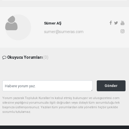
Sümer AŞ
sumer@sumeras.com
Okuyucu Yorumları
(0)
Gönder
Yorum yazarak Topluluk Kuralları’nı kabul etmiş bulunuyor ve ulusgazetesi.com
sitesine yaptığınız yorumunuzla ilgili doğrudan veya dolaylı tüm sorumluluğu tek
başınıza üstleniyorsunuz. Yazılan tüm yorumlardan site yönetimi hiçbir şekilde
sorumlu tutulamaz.