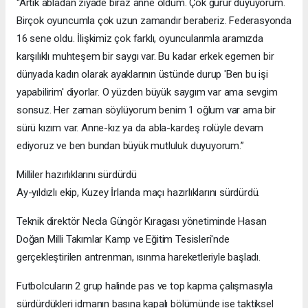
“Artık abladan ziyade biraz anne oldum. Çok gurur duyuyorum.
Birçok oyuncumla çok uzun zamandır beraberiz. Federasyonda
16 sene oldu. İlişkimiz çok farklı, oyuncularımla aramızda
karşılıklı muhteşem bir saygı var. Bu kadar erkek egemen bir
dünyada kadın olarak ayaklarının üstünde durup 'Ben bu işi
yapabilirim' diyorlar. O yüzden büyük saygım var ama sevgim
sonsuz. Her zaman söylüyorum benim 1 oğlum var ama bir
sürü kızım var. Anne-kız ya da abla-kardeş rolüyle devam
ediyoruz ve ben bundan büyük mutluluk duyuyorum.”
Milliler hazırlıklarını sürdürdü
Ay-yıldızlı ekip, Kuzey İrlanda maçı hazırlıklarını sürdürdü.
Teknik direktör Necla Güngör Kıragası yönetiminde Hasan
Doğan Milli Takımlar Kamp ve Eğitim Tesisleri'nde
gerçekleştirilen antrenman, ısınma hareketleriyle başladı.
Futbolcuların 2 grup halinde pas ve top kapma çalışmasıyla
sürdürdükleri idmanın basına kapalı bölümünde ise taktiksel