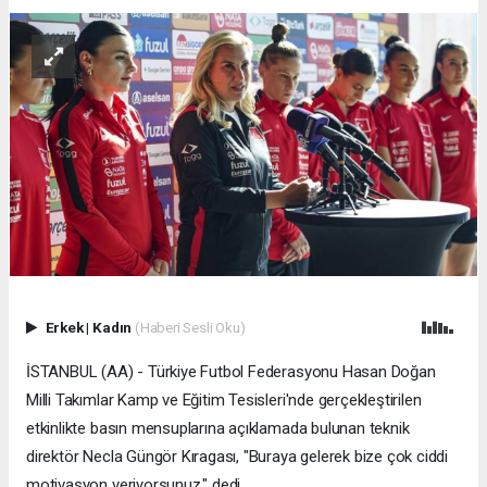
Erkek
|
Kadın
(Haberi Sesli Oku)
İSTANBUL (AA) - Türkiye Futbol Federasyonu Hasan Doğan
Milli Takımlar Kamp ve Eğitim Tesisleri'nde gerçekleştirilen
etkinlikte basın mensuplarına açıklamada bulunan teknik
direktör Necla Güngör Kıragası, "Buraya gelerek bize çok ciddi
motivasyon veriyorsunuz." dedi.