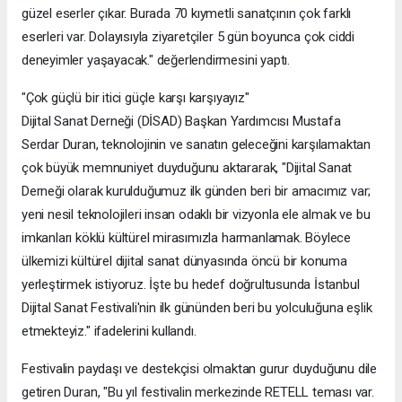
güzel eserler çıkar. Burada 70 kıymetli sanatçının çok farklı
eserleri var. Dolayısıyla ziyaretçiler 5 gün boyunca çok ciddi
deneyimler yaşayacak." değerlendirmesini yaptı.
"Çok güçlü bir itici güçle karşı karşıyayız"
Dijital Sanat Derneği (DİSAD) Başkan Yardımcısı Mustafa
Serdar Duran, teknolojinin ve sanatın geleceğini karşılamaktan
çok büyük memnuniyet duyduğunu aktararak, "Dijital Sanat
Derneği olarak kurulduğumuz ilk günden beri bir amacımız var;
yeni nesil teknolojileri insan odaklı bir vizyonla ele almak ve bu
imkanları köklü kültürel mirasımızla harmanlamak. Böylece
ülkemizi kültürel dijital sanat dünyasında öncü bir konuma
yerleştirmek istiyoruz. İşte bu hedef doğrultusunda İstanbul
Dijital Sanat Festivali'nin ilk gününden beri bu yolculuğuna eşlik
etmekteyiz." ifadelerini kullandı.
Festivalin paydaşı ve destekçisi olmaktan gurur duyduğunu dile
getiren Duran, "Bu yıl festivalin merkezinde RETELL teması var.