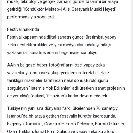
müzik, teknoloji ve gerçek zamanlı görsel tasarımı bir araya
getirdiği "Kondüktör Mekteb-i Alisi Cereyanlı Musiki Heyeti"
performansıyla sona erdi.
Festival hakkında
Festival kapsamında dijital sanatın güncel üretimleri, yapay
zeka destekli pratikler ve yeni medya alanındaki yenilikçi
yaklaşımlar sanatseverlerin beğenisine sunuluyor.
AA'nın belgesel haber fotoğraflarını özel yapay zeka
yazılımlarıyla insansızlaştırıp yeniden üreterek bellek ile
tanıklığın makineler tarafından nasıl dönüştürüldüğünü
sorgulayan "İstemle Yok Edilenler" adlı üretken sanat projesinin
de yer aldığı festival, 7 Haziran'a kadar devam edecek.
Türkiye'nin yanı sıra dünyanın farklı ülkelerinden 70 sanatçıyı
İstanbul'da bir araya getiren festivalin küratör kadrosunda,
Evgeniya Romanidi, Gonzalo Herrero Delicado, Burcu Öztürkler,
Ozan Turkkan, İsmail Erim Gülaçtı ve yapay zeka küratörü