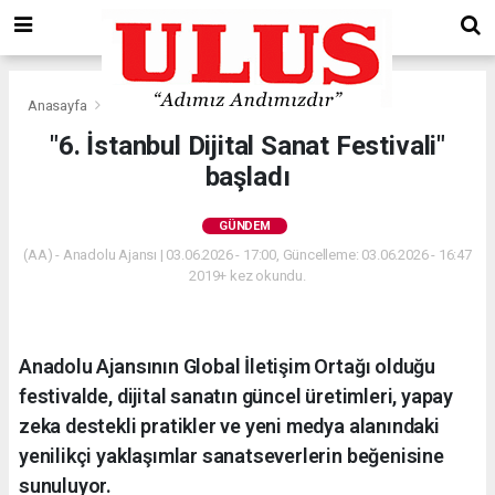
Anasayfa
Gündem
"6. İstanbul Dijital Sanat Festivali"
başladı
GÜNDEM
(AA) - Anadolu Ajansı | 03.06.2026 - 17:00, Güncelleme: 03.06.2026 - 16:47
2019+ kez okundu.
Anadolu Ajansının Global İletişim Ortağı olduğu
festivalde, dijital sanatın güncel üretimleri, yapay
zeka destekli pratikler ve yeni medya alanındaki
yenilikçi yaklaşımlar sanatseverlerin beğenisine
sunuluyor.