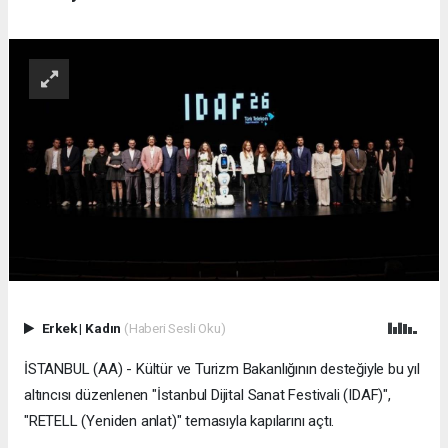
Erkek
|
Kadın
(Haberi Sesli Oku)
İSTANBUL (AA) - Kültür ve Turizm Bakanlığının desteğiyle bu yıl
altıncısı düzenlenen "İstanbul Dijital Sanat Festivali (IDAF)",
"RETELL (Yeniden anlat)" temasıyla kapılarını açtı.