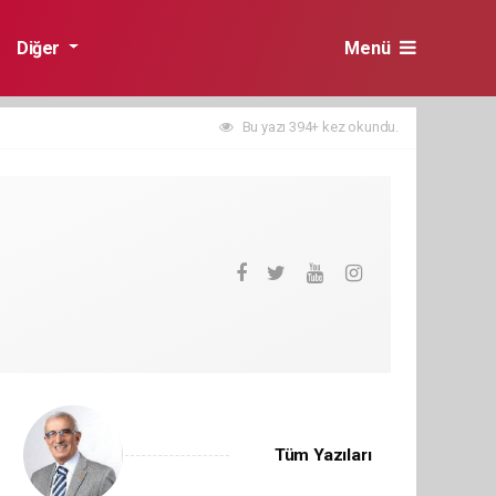
Diğer
Menü
Bu yazı 394+ kez okundu.
Tüm Yazıları