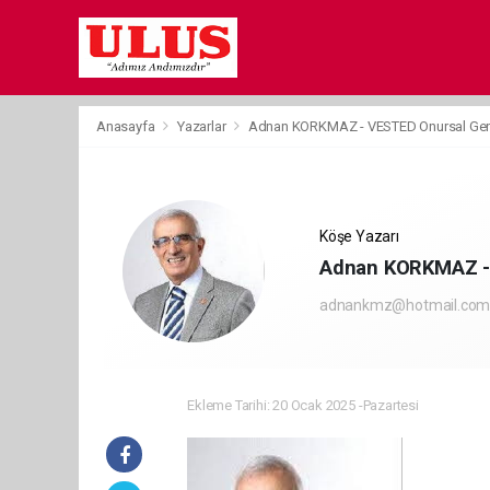
Anasayfa
Yazarlar
Adnan KORKMAZ - VESTED Onursal Gen
Köşe Yazarı
Adnan KORKMAZ - 
adnankmz@hotmail.co
Ekleme Tarihi: 20 Ocak 2025 -Pazartesi