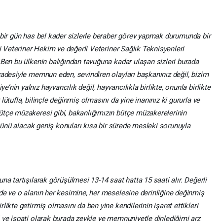
 bir gün has bel kader sizlerle beraber görev yapmak durumunda bir
li Veteriner Hekim ve değerli Veteriner Sağlık Teknisyenleri
 Ben bu ülkenin balığından tavuğuna kadar ulaşan sizleri burada
yadesiyle memnun eden, sevindiren olayları başkanınız değil, bizim
in yalnız hayvancılık değil, hayvancılıkla birlikte, onunla birlikte
ütufla, bilinçle değinmiş olmasını da yine inanınız ki gururla ve
ütçe müzakeresi gibi, bakanlığımızın bütçe müzakerelerinin
r günü alacak geniş konuları kısa bir sürede mesleki sorunuyla
na tartışılarak görüşülmesi 13-14 saat hatta 15 saati alır. Değerli
de ve o alanın her kesimine, her meselesine derinliğine değinmiş
ikte getirmiş olmasını da ben yine kendilerinin işaret ettikleri
 ve ispati olarak burada zevkle ve memnuniyetle dinlediğimi arz