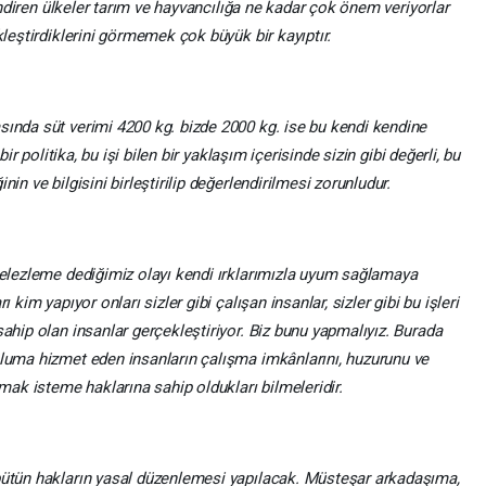
e indiren ülkeler tarım ve hayvancılığa ne kadar çok önem veriyorlar
kleştirdiklerini görmemek çok büyük bir kayıptır.
sında süt verimi 4200 kg. bizde 2000 kg. ise bu kendi kendine
bir politika, bu işi bilen bir yaklaşım içerisinde sizin gibi değerli, bu
in ve bilgisini birleştirilip değerlendirilmesi zorunludur.
 melezleme dediğimiz olayı kendi ırklarımızla uyum sağlamaya
 kim yapıyor onları sizler gibi çalışan insanlar, sizler gibi bu işleri
sahip olan insanlar gerçekleştiriyor. Biz bunu yapmalıyız. Burada
pluma hizmet eden insanların çalışma imkânlarını, huzurunu ve
lmak isteme haklarına sahip oldukları bilmeleridir.
 bütün hakların yasal düzenlemesi yapılacak. Müsteşar arkadaşıma,