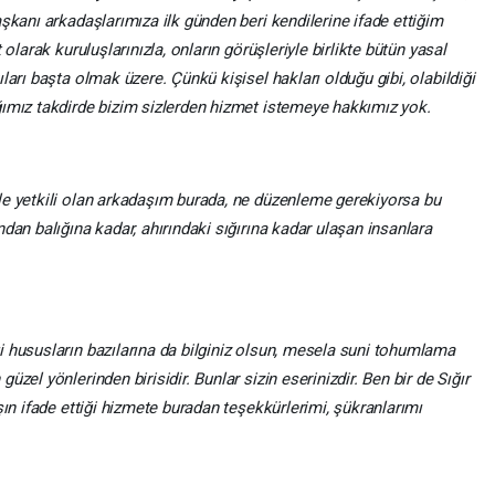
şkanı arkadaşlarımıza ilk günden beri kendilerine ifade ettiğim
olarak kuruluşlarınızla, onların görüşleriyle birlikte bütün yasal
ları başta olmak üzere. Çünkü kişisel hakları olduğu gibi, olabildiği
ğımız takdirde bizim sizlerden hizmet istemeye hakkımız yok.
le yetkili olan arkadaşım burada, ne düzenleme gerekiyorsa bu
dan balığına kadar, ahırındaki sığırına kadar ulaşan insanlara
 hususların bazılarına da bilginiz olsun, mesela suni tohumlama
zel yönlerinden birisidir. Bunlar sizin eserinizdir. Ben bir de Sığır
şın ifade ettiği hizmete buradan teşekkürlerimi, şükranlarımı