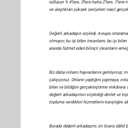
nüfusun % 4’lere, 3’lere hatta 2’lere, 1’ler
ve ulaştıkları yüksek seviyeleri nasıl gerçe
Değerli arkadaşın söyledi, Avrupa ortalama
olmuyor, bu işi bilen insanların, bu işi bilen 
alanda hizmet eden bilinçli insanların emeğin
Biz daha onların hayvanlarını getiriyoruz,
çalışıyoruz. Onların yaptığını yapmaya, onları
bilen ve bildiğini gerçekleştirme imkânına 
değerli arkadaşımın söylediği devlet ve to
topluma verdikleri hizmetlerin karşılığını a
Burada değerli arkadaşım; ön lisans dâhil