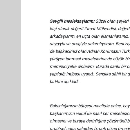
Sevgili meslektaşlarım:
Güzel olan şeyleri
kişi olarak değerli Ziraat Mühendisi, değer
arkadaşlarım, en uçta olan elamanlarsınız.
saygıyla ve sevgiyle selamlıyorum. Beni zi
de başkanımız olan Adnan Korkmazın Türkiye’n
yürüyen tarımsal meselelerine de büyük bir l
memnuniyetle dinledim. Burada sanki bir b
yapıldığı intibası uyandı. Sendika dâhil bi
birlikte açıkladı.
Bakanlığımızın bütçesi mecliste enine, boyu
başkanımızın vukuf ile nasıl her meselesin
olmasını ve buraya derinliğine çözümünü birl
örgütsel çalışmalardan birçok güzel örneği