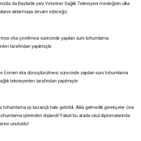
zda da Baytarlık yani Veteriner Sağlık Teknisyeni mesleğinin ülke
kılarını aktarmaya devam edeceğiz.
merinos ırka çevrilmesi sürecinde yapılan suni tohumlama
leri tarafından yapılmıştır.
İsviçre Esmeri ırka dönüştürülmesi sürecinde yapılan suni tohumlama
ğlık teknisyenleri tarafından yapılmıştır.
i tohumlama işi kazançlı hale getirildi. Akla gelmedik gerekçeler öne
i tohumlama işlerinden dışlandı! Fakat bu arada okul diplomalarında
aresi unutuldu!