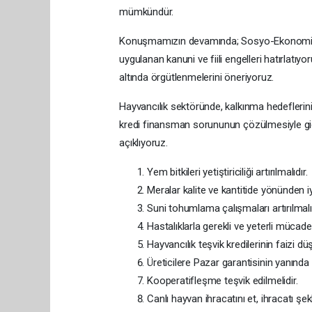
mümkündür.
Konuşmamızın devamında; Sosyo-Ekonomik ya
uygulanan kanuni ve fiili engelleri hatırlatıy
altında örgütlenmelerini öneriyoruz.
Hayvancılık sektöründe, kalkınma hedeflerini
kredi finansman sorununun çözülmesiyle gid
açıklıyoruz.
Yem bitkileri yetiştiriciliği artırılmalıdır.
Meralar kalite ve kantitide yönünden iyil
Suni tohumlama çalışmaları artırılmalı v
Hastalıklarla gerekli ve yeterli mücade
Hayvancılık teşvik kredilerinin faizi dü
Üreticilere Pazar garantisinin yanında 
Kooperatifleşme teşvik edilmelidir.
Canlı hayvan ihracatını et, ihracatı şek