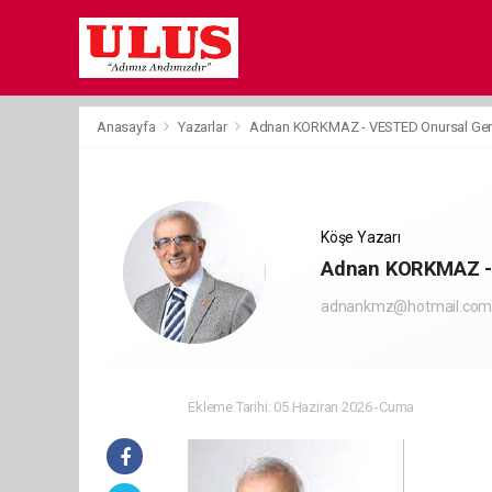
Anasayfa
Yazarlar
Adnan KORKMAZ - VESTED Onursal Gen
Köşe Yazarı
Adnan KORKMAZ - 
adnankmz@hotmail.co
Ekleme Tarihi: 05 Haziran 2026 -Cuma