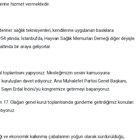
ilerine hizmet vermektedir.
iner sağlık teknisyenleri; kendilerine uygulanan baskılara
954 yılında; İstanbul’da, Hayvan Sağlık Memurları Derneği diğer deyişle
ltında bir araya geliyorlar.
ul toplantısını yapıyoruz. Mesleğimizin sesini kamuoyuna
kuruluşları davet ediyoruz. Ana Muhalefet Partisi Genel Başkanı,
 Sayın Erdal İnönü’yü kongremize getirmeyi başarıyoruz.
 17. Olağan genel kurul toplantısında gündeme getirdiğimiz konuları
atıyoruz.
iği ve ekonomik kalkınma çabalarının yoğun olarak sürdürüldüğü,