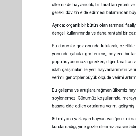
ülkemizde hayvancılık; bir taraftan yeterli v
gerekli dövizin elde edilmesi bakımından bü
Ayrıca; organik bir bütün olan tarımsal faal
dengeli kullanımında ve daha rantabıl bir ç
Bu durumlar göz önünde tutularak, özellikle 
yönünde çabalar gösterilmiş, böylece bir tar
popülâsyonumuza girerken, diğer taraftan ve
ıslah çalışmaları ile yerli hayvanlarımızın 
verimli genotipler büyük ölçüde verimi artırm
Bu gelişme ve artışlara rağmen ülkemiz hayva
söylenemez. Günümüz koşullarında; meraya da
başına elde edilen ortalama verim, gelişmiş 
80 milyona yaklaşan hayvan varlığımız olmas
kurulamadığı, yine gözlemlerimiz arasındadır