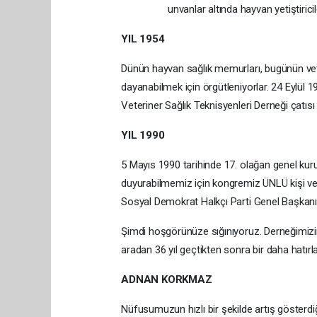
unvanlar altında hayvan yetiştiric
YIL 1954
Dünün hayvan sağlık memurları, bugünün veter
dayanabilmek için örgütleniyorlar. 24 Eylül 1
Veteriner Sağlık Teknisyenleri Derneği çatısı a
YIL 1990
5 Mayıs 1990 tarihinde 17. olağan genel kur
duyurabilmemiz için kongremiz ÜNLÜ kişi ve 
Sosyal Demokrat Halkçı Parti Genel Başkanı
Şimdi hoşgörünüze sığınıyoruz. Derneğimizin
aradan 36 yıl geçtikten sonra bir daha hatırl
ADNAN KORKMAZ
Nüfusumuzun hızlı bir şekilde artış gösterd