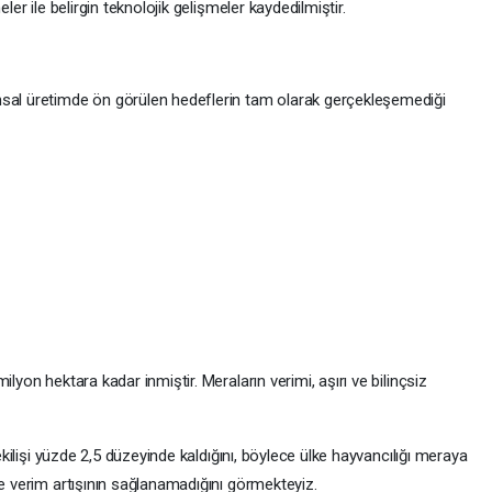
ler ile belirgin teknolojik gelişmeler kaydedilmiştir.
nsal üretimde ön görülen hedeflerin tam olarak gerçekleşemediği
lyon hektara kadar inmiştir. Meraların verimi, aşırı ve bilinçsiz
 ekilişi yüzde 2,5 düzeyinde kaldığını, böylece ülke hayvancılığı meraya
de verim artışının sağlanamadığını görmekteyiz.