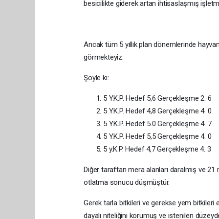
besicilikte giderek artan ihtisaslaşmış işletme
Ancak tüm 5 yıllık plan dönemlerinde hayva
görmekteyiz.
Şöyle ki:
5 Y.K:P. Hedef 5,6 Gerçekleşme 2. 6
5 Y.K.P. Hedef 4,8 Gerçekleşme 4. 0
5 Y.K.P. Hedef 5.0 Gerçekleşme 4. 7
5 Y.K.P. Hedef 5,5 Gerçekleşme 4. 0
5 y.K.P. Hedef 4,7 Gerçekleşme 4. 3
Diğer taraftan mera alanları daralmış ve 21 mi
otlatma sonucu düşmüştür.
Gerek tarla bitkileri ve gerekse yem bitkileri
dayalı niteliğini korumuş ve istenilen düzey