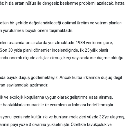
da; hızla artan nüfus ile dengesiz beslenme problemi azalacak, hatta
kin bir şekilde değerlendirileceği optimal üretim ve yatırım planları
in yürütülmesi büyük önem taşımaktadır.
leri arasında ön sıralarda yer almaktadır. 1984 verilerine göre,
on 30 yılda planlı dönemler incelendiğinde, ilk 25 yıllık planlı
ında önemli ölçüde artışlar olmuş, keçi sayısında ise düşme olduğu
ında büyük düşüş gözlemekteyiz. Ancak kültür ırklarında düşüş değil
van sayılarındaki azalmadır.
k ve ekolojik koşullarına uygun olarak geliştirme esas alınmış,
e hastalıklarla mücadele ile verimlern artırılması hedeflenmiştir.
onu içerisinde kültür ırkı ve bunların melezleri yüzde 32’ye ulaşmış,
rının payı yüze 3 civarına yükselmiştir. Özellikle tavukçuluk ve