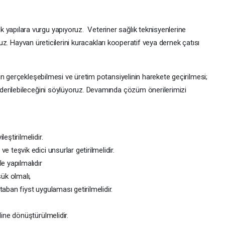
pılara vurgu yapıyoruz. Veteriner sağlık teknisyenlerine
oruz. Hayvan üreticilerini kuracakları kooperatif veya dernek çatısı
n gerçekleşebilmesi ve üretim potansiyelinin harekete geçirilmesi;
erilebileceğini söylüyoruz. Devamında çözüm önerilerimizi
eştirilmelidir.
e teşvik edici unsurlar getirilmelidir.
le yapılmalıdır
şük olmalı,
taban fiyst uygulaması getirilmelidir.
line dönüştürülmelidir.