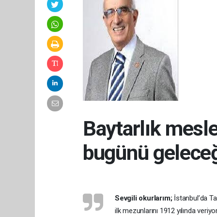
Baytarlık mesle
bugünü geleceğ
Sevgili okurlarım;
İstanbul’da Tat
ilk mezunlarını 1912 yılında veriy