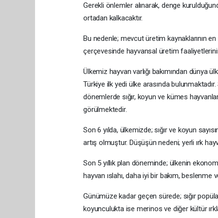
Gerekli önlemler alınarak, denge kurulduğun
ortadan kalkacaktır.
Bu nedenle; mevcut üretim kaynaklarının en et
çerçevesinde hayvansal üretim faaliyetlerin
Ülkemiz hayvan varlığı bakımından dünya ülke
Türkiye ilk yedi ülke arasında bulunmaktadır. S
dönemlerde sığır, koyun ve kümes hayvanlar
görülmektedir.
Son 6 yılda, ülkemizde; sığır ve koyun sayıs
artış olmuştur. Düşüşün nedeni; yerli ırk hay
Son 5 yıllık plan döneminde; ülkenin ekonomi
hayvan ıslahı, daha iyi bir bakım, beslenme v
Günümüze kadar geçen sürede; sığır popülasy
koyunculukta ise merinos ve diğer kültür ırkla