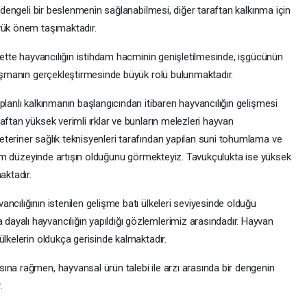
e dengeli bir beslenmenin sağlanabilmesi, diğer taraftan kalkınma için
yük önem taşımaktadır.
iyette hayvancılığın istihdam hacminin genişletilmesinde, işgücünün
alışmanın gerçekleştirmesinde büyük rolü bulunmaktadır.
planlı kalkınmanın başlangıcından itibaren hayvancılığın gelişmesi
aftan yüksek verimli ırklar ve bunların melezleri hayvan
teriner sağlık teknisyenleri tarafından yapılan suni tohumlama ve
verim düzeyinde artışın olduğunu görmekteyiz. Tavukçulukta ise yüksek
aktadır.
ncılığının istenilen gelişme batı ülkeleri seviyesinde olduğu
yalı hayvancılığın yapıldığı gözlemlerimiz arasındadır. Hayvan
ülkelerin oldukça gerisinde kalmaktadır.
ına rağmen, hayvansal ürün talebi ile arzı arasında bir dengenin
.