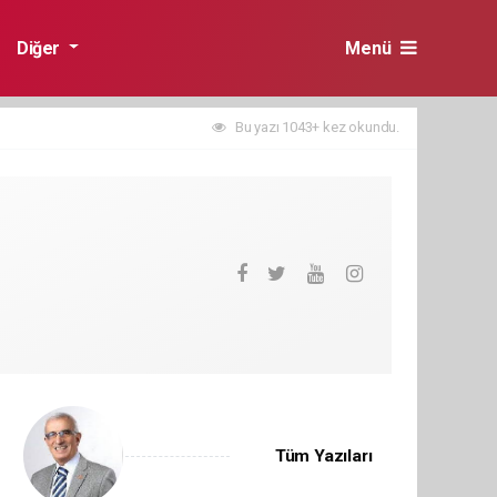
Diğer
Menü
Bu yazı 1043+ kez okundu.
Tüm Yazıları