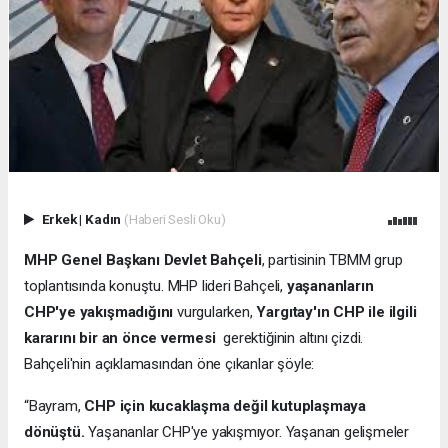
Erkek
|
Kadın
(Haberi Sesli Oku)
MHP Genel Başkanı Devlet Bahçeli
, partisinin TBMM grup
toplantısında konuştu. MHP lideri Bahçeli,
yaşananların
CHP'ye yakışmadığını
vurgularken,
Yargıtay'ın CHP ile ilgili
kararını bir an önce vermesi
gerektiğinin altını çizdi.
Bahçeli'nin açıklamasından öne çıkanlar şöyle:
“Bayram,
CHP için kucaklaşma değil kutuplaşmaya
dönüştü.
Yaşananlar CHP'ye yakışmıyor. Yaşanan gelişmeler