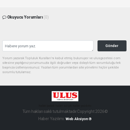
Okuyucu Yorumları
(0)
Gönder
Yorum yazarak Topluluk Kuralları’nı kabul etmiş bulunuyor ve ulusgazetesi.com
sitesine yaptığınız yorumunuzla ilgili doğrudan veya dolaylı tüm sorumluluğu tek
başınıza üstleniyorsunuz. Yazılan tüm yorumlardan site yönetimi hiçbir şekilde
sorumlu tutulamaz.
haber paketi
haber scripti
haber yazılımı
Tüm hakları saklı tutulmaktadır.Copyright 2026©
Haber Yazılımı:
Web Aksiyon ®