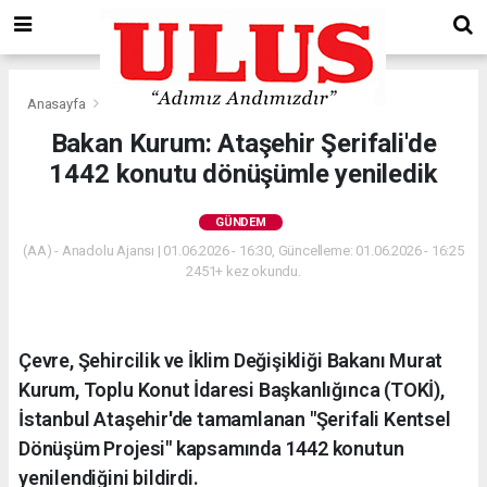
Anasayfa
Gündem
Bakan Kurum: Ataşehir Şerifali'de
1442 konutu dönüşümle yeniledik
GÜNDEM
(AA) - Anadolu Ajansı | 01.06.2026 - 16:30, Güncelleme: 01.06.2026 - 16:25
2451+ kez okundu.
Çevre, Şehircilik ve İklim Değişikliği Bakanı Murat
Kurum, Toplu Konut İdaresi Başkanlığınca (TOKİ),
İstanbul Ataşehir'de tamamlanan "Şerifali Kentsel
Dönüşüm Projesi" kapsamında 1442 konutun
yenilendiğini bildirdi.