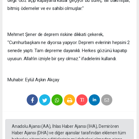
değil. Göz açıp kapayana kadar geçiyor bu süreç. Bir bakmışlar,
bitmiş ödemeler ve ev sahibi olmuşlar."
Mehmet Şener de deprem riskine dikkati çekerek,
"Cumhurbaşkanı ne diyorsa yapıyor. Deprem evlerinin hepsini 2
senede yaptı. Tam depreme dayanıklı. Herkes gözünü kapatıp
uyusun. Allah'ın izniyle bir şey olmaz." ifadelerini kullandı.
Muhabir: Eylül Aşkın Akçay
Anadolu Ajansı (AA), İhlas Haber Ajansı (İHA), Demirören
Haber Ajansı (DHA) ve diğer ajanslar tarafından eklenen tüm