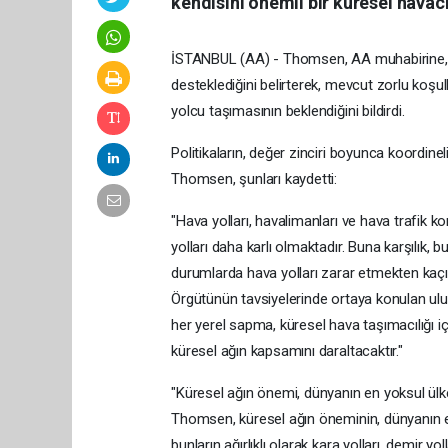
kendisini önemli bir küresel havac
İSTANBUL (AA) - Thomsen, AA muhabirine, hava
desteklediğini belirterek, mevcut zorlu koşu
yolcu taşımasının beklendiğini bildirdi.
Politikaların, değer zinciri boyunca koordineli
Thomsen, şunları kaydetti:
"Hava yolları, havalimanları ve hava trafik kon
yolları daha karlı olmaktadır. Buna karşılık
durumlarda hava yolları zarar etmekten kaçınm
Örgütünün tavsiyelerinde ortaya konulan ulus
her yerel sapma, küresel hava taşımacılığı 
küresel ağın kapsamını daraltacaktır."
"Küresel ağın önemi, dünyanın en yoksul ülke
Thomsen, küresel ağın öneminin, dünyanın en
bunların ağırlıklı olarak kara yolları, demir yol