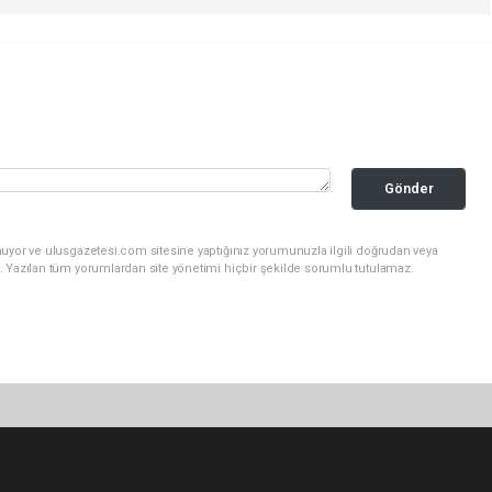
Gönder
nuyor ve ulusgazetesi.com sitesine yaptığınız yorumunuzla ilgili doğrudan veya
. Yazılan tüm yorumlardan site yönetimi hiçbir şekilde sorumlu tutulamaz.