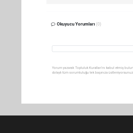
Okuyucu Yorumları
(0)
Yorum yazarak Topluluk Kuralları’nı kabul etmiş bulu
dolaylı tüm sorumluluğu tek başınıza üstleniyorsunuz