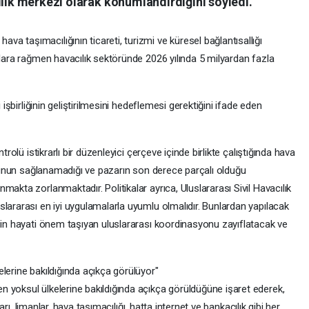
ılık merkezi olarak konumlandırdığını söyledi.
 taşımacılığının ticareti, turizmi ve küresel bağlantısallığı
llara rağmen havacılık sektöründe 2026 yılında 5 milyardan fazla
 işbirliğinin geliştirilmesini hedeflemesi gerektiğini ifade eden
trolü istikrarlı bir düzenleyici çerçeve içinde birlikte çalıştığında hava
, bunun sağlanamadığı ve pazarın son derece parçalı olduğu
akta zorlanmaktadır. Politikalar ayrıca, Uluslararası Sivil Havacılık
lararası en iyi uygulamalarla uyumlu olmalıdır. Bunlardan yapılacak
için hayati önem taşıyan uluslararası koordinasyonu zayıflatacak ve
lerine bakıldığında açıkça görülüyor"
 yoksul ülkelerine bakıldığında açıkça görüldüğüne işaret ederek,
ları, limanlar, hava taşımacılığı, hatta internet ve bankacılık gibi her