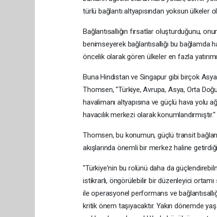
türlü bağlantı altyapısından yoksun ülkeler ol
Bağlantısallığın fırsatlar oluşturduğunu, on
benimseyerek bağlantısallığı bu bağlamda hav
öncelik olarak gören ülkeler en fazla yatırı
Buna Hindistan ve Singapur gibi birçok Asya ül
Thomsen, "Türkiye, Avrupa, Asya, Orta Doğu 
havalimanı altyapısına ve güçlü hava yolu ağl
havacılık merkezi olarak konumlandırmıştır." i
Thomsen, bu konumun, güçlü transit bağlantıla
akışlarında önemli bir merkez haline getirdiği
"Türkiye'nin bu rolünü daha da güçlendirebilm
istikrarlı, öngörülebilir bir düzenleyici orta
ile operasyonel performans ve bağlantısallı
kritik önem taşıyacaktır. Yakın dönemde yaşan