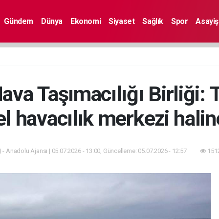
Gündem
Dünya
Ekonomi
Siyaset
Sağlık
Spor
Asayiş
ava Taşımacılığı Birliği:
l havacılık merkezi halin
 - Anadolu Ajansı | 05.07.2026 - 13:00, Güncelleme: 05.07.2026 - 12:57
1512