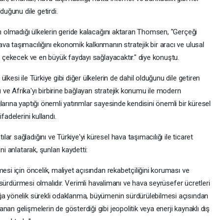
duğunu dile getirdi.
un olmadığı ülkelerin geride kalacağını aktaran Thomsen, "Gerçeği
a taşımacılığını ekonomik kalkınmanın stratejik bir aracı ve ulusal
mı çekecek ve en büyük faydayı sağlayacaktır." diye konuştu.
kesi ile Türkiye gibi diğer ülkelerin de dahil olduğunu dile getiren
ve Afrika'yı birbirine bağlayan stratejik konumu ile modern
arına yaptığı önemli yatırımlar sayesinde kendisini önemli bir küresel
fadelerini kullandı.
r sağladığını ve Türkiye'yi küresel hava taşımacılığı ile ticaret
ni anlatarak, şunları kaydetti:
esi için öncelik, maliyet açısından rekabetçiliğini koruması ve
mı sürdürmesi olmalıdır. Verimli havalimanı ve hava seyrüsefer ücretleri
ğa yönelik sürekli odaklanma, büyümenin sürdürülebilmesi açısından
an gelişmelerin de gösterdiği gibi jeopolitik veya enerji kaynaklı dış