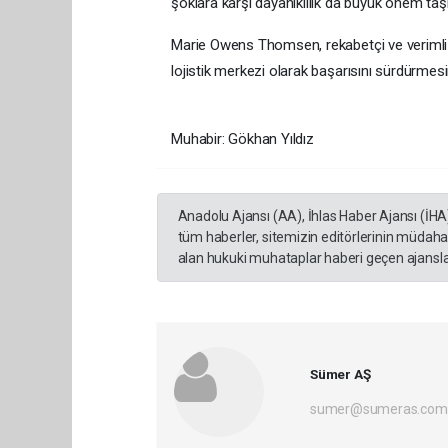
şoklara karşı dayanıklılık da büyük önem taş
Marie Owens Thomsen, rekabetçi ve verimli bi
lojistik merkezi olarak başarısını sürdürmes
Muhabir: Gökhan Yıldız
Anadolu Ajansı (AA), İhlas Haber Ajansı (İHA
tüm haberler, sitemizin editörlerinin müdaha
alan hukuki muhataplar haberi geçen ajanslar
Sümer AŞ
sumer@sumeras.com