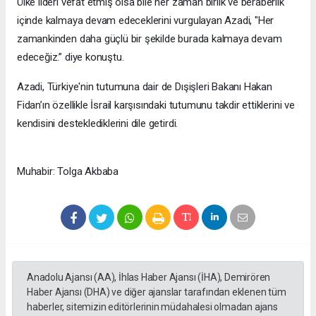
Ülke lideri vefat etmiş olsa bile her zaman birlik ve beraberlik
içinde kalmaya devam edeceklerini vurgulayan Azadi, "Her
zamankinden daha güçlü bir şekilde burada kalmaya devam
edeceğiz.” diye konuştu.
Azadi, Türkiye'nin tutumuna dair de Dışişleri Bakanı Hakan
Fidan’ın özellikle İsrail karşısındaki tutumunu takdir ettiklerini ve
kendisini desteklediklerini dile getirdi.
Muhabir: Tolga Akbaba
Anadolu Ajansı (AA), İhlas Haber Ajansı (İHA), Demirören
Haber Ajansı (DHA) ve diğer ajanslar tarafından eklenen tüm
haberler, sitemizin editörlerinin müdahalesi olmadan ajans