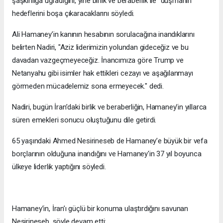
şaşkınlığa uğradığını, yine birlik ve beraberlik ile “düşmanın”
hedeflerini boşa çıkaracaklarını söyledi.
Ali Hamaney’in kanının hesabının sorulacağına inandıklarını
belirten Nadiri, "Aziz liderimizin yolundan gideceğiz ve bu
davadan vazgeçmeyeceğiz. İnancımıza göre Trump ve
Netanyahu gibi isimler hak ettikleri cezayı ve aşağılanmayı
görmeden mücadelemiz sona ermeyecek." dedi.
Nadiri, bugün İran’daki birlik ve beraberliğin, Hamaney’in yıllarca
süren emekleri sonucu oluştuğunu dile getirdi.
65 yaşındaki Ahmed Nesirineseb de Hamaney’e büyük bir vefa
borçlarının olduğuna inandığını ve Hamaney'in 37 yıl boyunca
ülkeye liderlik yaptığını söyledi.
Hamaney’in, İran’ı güçlü bir konuma ulaştırdığını savunan
Nesirineseb, şöyle devam etti: