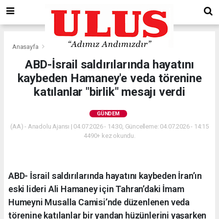
Anasayfa
Gündem
ABD-İsrail saldırılarında hayatını
kaybeden Hamaney'e veda törenine
katılanlar "birlik" mesajı verdi
GÜNDEM
(AA) - Anadolu Ajansı | 04.07.2026 - 14:30, Güncelleme: 04.07.2026 - 14:15
4490+ kez okundu.
ABD- İsrail saldırılarında hayatını kaybeden İran’ın
eski lideri Ali Hamaney için Tahran’daki İmam
Humeyni Musalla Camisi’nde düzenlenen veda
törenine katılanlar bir yandan hüzünlerini yaşarken