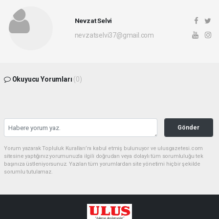
Nevzat Selvi
nevzatselvi37@gmail.com
Okuyucu Yorumları
(0)
Gönder
Yorum yazarak Topluluk Kuralları’nı kabul etmiş bulunuyor ve ulusgazetesi.com
sitesine yaptığınız yorumunuzla ilgili doğrudan veya dolaylı tüm sorumluluğu tek
başınıza üstleniyorsunuz. Yazılan tüm yorumlardan site yönetimi hiçbir şekilde
sorumlu tutulamaz.