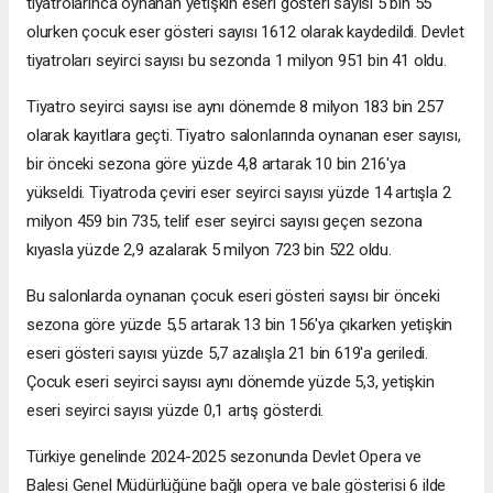
tiyatrolarınca oynanan yetişkin eseri gösteri sayısı 5 bin 55
olurken çocuk eser gösteri sayısı 1612 olarak kaydedildi. Devlet
tiyatroları seyirci sayısı bu sezonda 1 milyon 951 bin 41 oldu.
Tiyatro seyirci sayısı ise aynı dönemde 8 milyon 183 bin 257
olarak kayıtlara geçti. Tiyatro salonlarında oynanan eser sayısı,
bir önceki sezona göre yüzde 4,8 artarak 10 bin 216'ya
yükseldi. Tiyatroda çeviri eser seyirci sayısı yüzde 14 artışla 2
milyon 459 bin 735, telif eser seyirci sayısı geçen sezona
kıyasla yüzde 2,9 azalarak 5 milyon 723 bin 522 oldu.
Bu salonlarda oynanan çocuk eseri gösteri sayısı bir önceki
sezona göre yüzde 5,5 artarak 13 bin 156'ya çıkarken yetişkin
eseri gösteri sayısı yüzde 5,7 azalışla 21 bin 619'a geriledi.
Çocuk eseri seyirci sayısı aynı dönemde yüzde 5,3, yetişkin
eseri seyirci sayısı yüzde 0,1 artış gösterdi.
Türkiye genelinde 2024-2025 sezonunda Devlet Opera ve
Balesi Genel Müdürlüğüne bağlı opera ve bale gösterisi 6 ilde