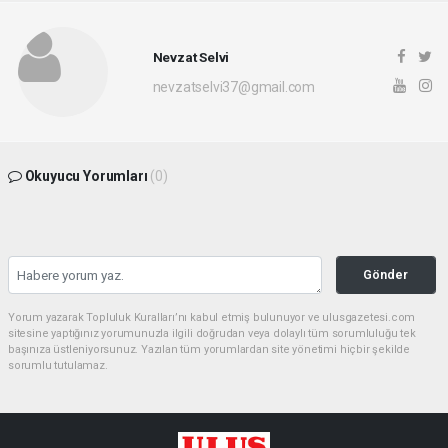
Nevzat Selvi
nevzatselvi37@gmail.com
Okuyucu Yorumları
(0)
Gönder
Yorum yazarak Topluluk Kuralları’nı kabul etmiş bulunuyor ve ulusgazetesi.com
sitesine yaptığınız yorumunuzla ilgili doğrudan veya dolaylı tüm sorumluluğu tek
başınıza üstleniyorsunuz. Yazılan tüm yorumlardan site yönetimi hiçbir şekilde
sorumlu tutulamaz.