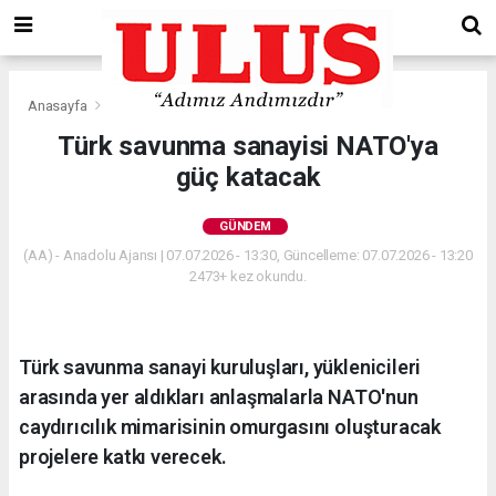
Anasayfa
Gündem
Türk savunma sanayisi NATO'ya
güç katacak
GÜNDEM
(AA) - Anadolu Ajansı | 07.07.2026 - 13:30, Güncelleme: 07.07.2026 - 13:20
2473+ kez okundu.
Türk savunma sanayi kuruluşları, yüklenicileri
arasında yer aldıkları anlaşmalarla NATO'nun
caydırıcılık mimarisinin omurgasını oluşturacak
projelere katkı verecek.