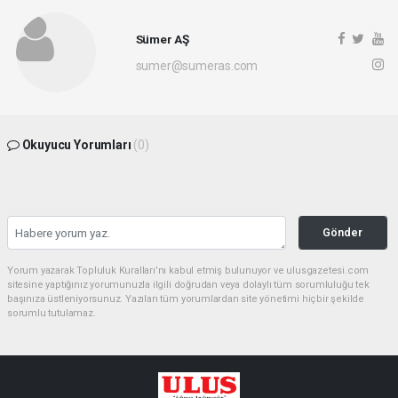
Sümer AŞ
sumer@sumeras.com
Okuyucu Yorumları
(0)
Gönder
Yorum yazarak Topluluk Kuralları’nı kabul etmiş bulunuyor ve ulusgazetesi.com
sitesine yaptığınız yorumunuzla ilgili doğrudan veya dolaylı tüm sorumluluğu tek
başınıza üstleniyorsunuz. Yazılan tüm yorumlardan site yönetimi hiçbir şekilde
sorumlu tutulamaz.