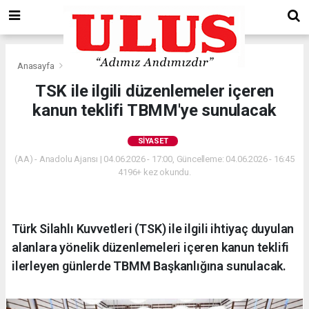
Anasayfa
Siyaset
TSK ile ilgili düzenlemeler içeren
kanun teklifi TBMM'ye sunulacak
SIYASET
(AA) - Anadolu Ajansı | 04.06.2026 - 17:00, Güncelleme: 04.06.2026 - 16:45
4196+ kez okundu.
Türk Silahlı Kuvvetleri (TSK) ile ilgili ihtiyaç duyulan
alanlara yönelik düzenlemeleri içeren kanun teklifi
ilerleyen günlerde TBMM Başkanlığına sunulacak.