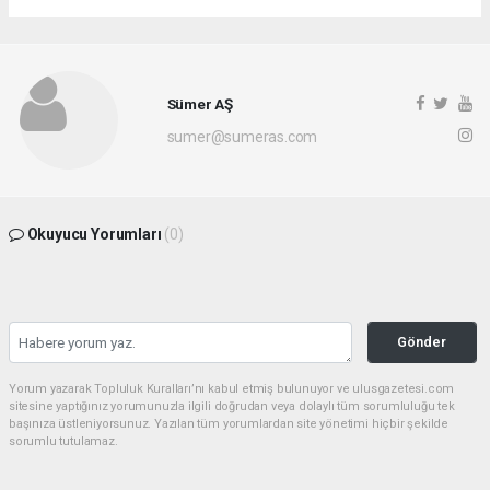
Sümer AŞ
sumer@sumeras.com
Okuyucu Yorumları
(0)
Gönder
Yorum yazarak Topluluk Kuralları’nı kabul etmiş bulunuyor ve ulusgazetesi.com
sitesine yaptığınız yorumunuzla ilgili doğrudan veya dolaylı tüm sorumluluğu tek
başınıza üstleniyorsunuz. Yazılan tüm yorumlardan site yönetimi hiçbir şekilde
sorumlu tutulamaz.