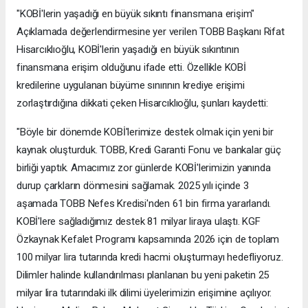
"KOBİ'lerin yaşadığı en büyük sıkıntı finansmana erişim"
Açıklamada değerlendirmesine yer verilen TOBB Başkanı Rifat
Hisarcıklıoğlu, KOBİ'lerin yaşadığı en büyük sıkıntının
finansmana erişim olduğunu ifade etti. Özellikle KOBİ
kredilerine uygulanan büyüme sınırının krediye erişimi
zorlaştırdığına dikkati çeken Hisarcıklıoğlu, şunları kaydetti:
"Böyle bir dönemde KOBİ'lerimize destek olmak için yeni bir
kaynak oluşturduk. TOBB, Kredi Garanti Fonu ve bankalar güç
birliği yaptık. Amacımız zor günlerde KOBİ'lerimizin yanında
durup çarkların dönmesini sağlamak. 2025 yılı içinde 3
aşamada TOBB Nefes Kredisi'nden 61 bin firma yararlandı.
KOBİ'lere sağladığımız destek 81 milyar liraya ulaştı. KGF
Özkaynak Kefalet Programı kapsamında 2026 için de toplam
100 milyar lira tutarında kredi hacmi oluşturmayı hedefliyoruz.
Dilimler halinde kullandırılması planlanan bu yeni paketin 25
milyar lira tutarındaki ilk dilimi üyelerimizin erişimine açılıyor.