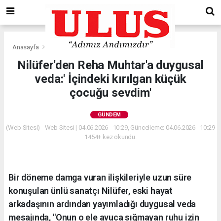
Anasayfa
Gündem
Nilüfer'den Reha Muhtar'a duygusal
veda:' İçindeki kırılgan küçük
çocuğu sevdim'
GÜNDEM
(Web Sitesi) - Web Sitesi | 04.06.2026 - 10:29, Güncelleme: 04.06.2026 - 10:29
1454+ kez okundu.
Bir döneme damga vuran ilişkileriyle uzun süre
konuşulan ünlü sanatçı Nilüfer, eski hayat
arkadaşının ardından yayımladığı duygusal veda
mesajında, "Onun o ele avuca sığmayan ruhu izin