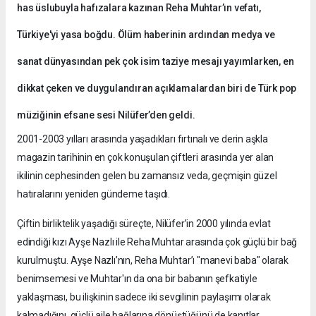
has üslubuyla hafızalara kazınan Reha Muhtar’ın vefatı,
Türkiye'yi yasa boğdu. Ölüm haberinin ardından medya ve
sanat dünyasından pek çok isim taziye mesajı yayımlarken, en
dikkat çeken ve duygulandıran açıklamalardan biri de Türk pop
müziğinin efsane sesi Nilüfer’den geldi.
2001-2003 yılları arasında yaşadıkları fırtınalı ve derin aşkla
magazin tarihinin en çok konuşulan çiftleri arasında yer alan
ikilinin cephesinden gelen bu zamansız veda, geçmişin güzel
hatıralarını yeniden gündeme taşıdı.
Çiftin birliktelik yaşadığı süreçte, Nilüfer’in 2000 yılında evlat
edindiği kızı Ayşe Nazlı ile Reha Muhtar arasında çok güçlü bir bağ
kurulmuştu. Ayşe Nazlı’nın, Reha Muhtar’ı "manevi baba" olarak
benimsemesi ve Muhtar'ın da ona bir babanın şefkatiyle
yaklaşması, bu ilişkinin sadece iki sevgilinin paylaşımı olarak
kalmadığını, güçlü aile bağlarına dönüştüğünü de kanıtlar