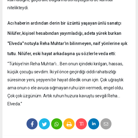
nitelikteydi.
Acı haberin ardından derin bir üzüntü yaşayan ünlü sanatçı
Nilüfer, kişisel hesabından yayımladığı, adeta yürek burkan
"Elveda" notuyla Reha Muhtar'ın bilinmeyen, naif yönlerine ışık
tuttu. Nilüfer, eski hayat arkadaşına şu sözlerle veda etti:
“Türkiye'nin Reha Muhtar'ı... Ben onun içindeki kırılgan, hassas,
küçük çocuğu sevdim. İki yıl önce geçirdiği ciddi rahatsızlığı
süresince yeni, yepyeni bir hayat diledik onun için. Çok uğraştık
ama onun o ele avuca sığmayan ruhu izin vermedi, engel oldu.
Çok çok üzgünüm. Artık ruhun huzura kavuştu sevgili Reha...
Elveda.”