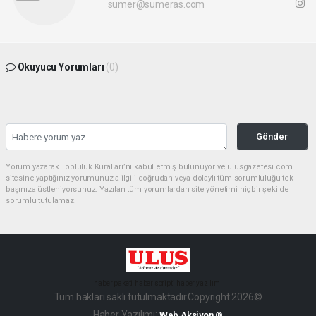
sumer@sumeras.com
Okuyucu Yorumları
(0)
Gönder
Yorum yazarak Topluluk Kuralları’nı kabul etmiş bulunuyor ve ulusgazetesi.com
sitesine yaptığınız yorumunuzla ilgili doğrudan veya dolaylı tüm sorumluluğu tek
başınıza üstleniyorsunuz. Yazılan tüm yorumlardan site yönetimi hiçbir şekilde
sorumlu tutulamaz.
haber paketi
haber scripti
haber yazılımı
Tüm hakları saklı tutulmaktadır.Copyright 2026©
Haber Yazılımı:
Web Aksiyon ®