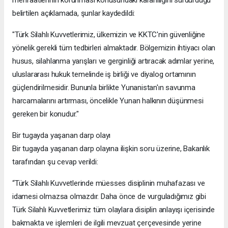
menfaatlerinin korunması konusundaki kararlılığını sürdürdüğü
belirtilen açıklamada, şunlar kaydedildi:
"Türk Silahlı Kuvvetlerimiz, ülkemizin ve KKTC'nin güvenliğine
yönelik gerekli tüm tedbirleri almaktadır. Bölgemizin ihtiyacı olan
husus, silahlanma yarışları ve gerginliği artıracak adımlar yerine,
uluslararası hukuk temelinde iş birliği ve diyalog ortamının
güçlendirilmesidir. Bununla birlikte Yunanistan'ın savunma
harcamalarını artırması, öncelikle Yunan halkının düşünmesi
gereken bir konudur."
Bir tugayda yaşanan darp olayı
Bir tugayda yaşanan darp olayına ilişkin soru üzerine, Bakanlık
tarafından şu cevap verildi:
“Türk Silahlı Kuvvetlerinde müesses disiplinin muhafazası ve
idamesi olmazsa olmazdır. Daha önce de vurguladığımız gibi
Türk Silahlı Kuvvetlerimiz tüm olaylara disiplin anlayışı içerisinde
bakmakta ve işlemleri de ilgili mevzuat çerçevesinde yerine