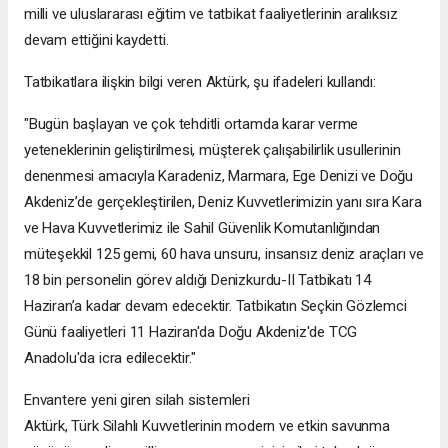
milli ve uluslararası eğitim ve tatbikat faaliyetlerinin aralıksız
devam ettiğini kaydetti.
Tatbikatlara ilişkin bilgi veren Aktürk, şu ifadeleri kullandı:
"Bugün başlayan ve çok tehditli ortamda karar verme
yeteneklerinin geliştirilmesi, müşterek çalışabilirlik usullerinin
denenmesi amacıyla Karadeniz, Marmara, Ege Denizi ve Doğu
Akdeniz’de gerçekleştirilen, Deniz Kuvvetlerimizin yanı sıra Kara
ve Hava Kuvvetlerimiz ile Sahil Güvenlik Komutanlığından
müteşekkil 125 gemi, 60 hava unsuru, insansız deniz araçları ve
18 bin personelin görev aldığı Denizkurdu-II Tatbikatı 14
Haziran’a kadar devam edecektir. Tatbikatın Seçkin Gözlemci
Günü faaliyetleri 11 Haziran'da Doğu Akdeniz'de TCG
Anadolu'da icra edilecektir."
Envantere yeni giren silah sistemleri
Aktürk, Türk Silahlı Kuvvetlerinin modern ve etkin savunma