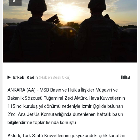
Erkek
|
Kadın
(Haberi Sesli Oku)
ANKARA (AA) - MSB Basın ve Halkla İlişkiler Müşaviri ve
Bakanlık Sözcüsü Tuğamiral Zeki Aktürk, Hava Kuvvetlerinin
115'inci kuruluş yıl dönümü nedeniyle İzmir Çiğli'de bulunan
2'nci Ana Jet Üs Komutanlığında düzenlenen haftalık basın
bilgilendirme toplantısında konuştu.
Aktürk, Türk Silahlı Kuvvetlerinin gökyüzündeki çelik kanatları