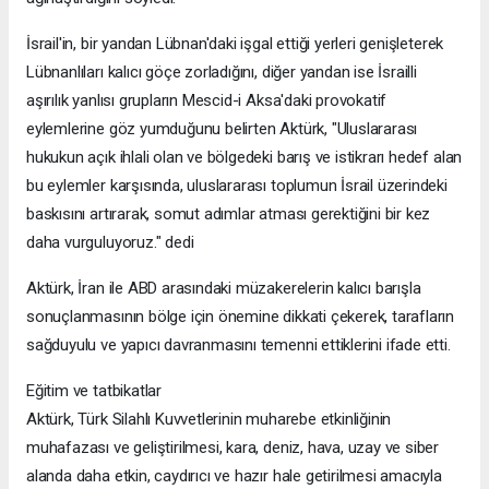
İsrail'in, bir yandan Lübnan'daki işgal ettiği yerleri genişleterek
Lübnanlıları kalıcı göçe zorladığını, diğer yandan ise İsrailli
aşırılık yanlısı grupların Mescid-i Aksa'daki provokatif
eylemlerine göz yumduğunu belirten Aktürk, "Uluslararası
hukukun açık ihlali olan ve bölgedeki barış ve istikrarı hedef alan
bu eylemler karşısında, uluslararası toplumun İsrail üzerindeki
baskısını artırarak, somut adımlar atması gerektiğini bir kez
daha vurguluyoruz." dedi
Aktürk, İran ile ABD arasındaki müzakerelerin kalıcı barışla
sonuçlanmasının bölge için önemine dikkati çekerek, tarafların
sağduyulu ve yapıcı davranmasını temenni ettiklerini ifade etti.
Eğitim ve tatbikatlar
Aktürk, Türk Silahlı Kuvvetlerinin muharebe etkinliğinin
muhafazası ve geliştirilmesi, kara, deniz, hava, uzay ve siber
alanda daha etkin, caydırıcı ve hazır hale getirilmesi amacıyla