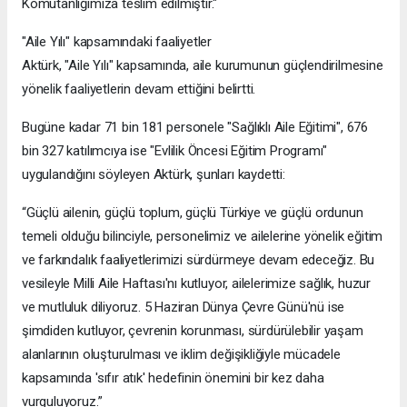
Komutanlığımıza teslim edilmiştir."
"Aile Yılı" kapsamındaki faaliyetler
Aktürk, "Aile Yılı" kapsamında, aile kurumunun güçlendirilmesine
yönelik faaliyetlerin devam ettiğini belirtti.
Bugüne kadar 71 bin 181 personele "Sağlıklı Aile Eğitimi", 676
bin 327 katılımcıya ise "Evlilik Öncesi Eğitim Programı"
uygulandığını söyleyen Aktürk, şunları kaydetti:
“Güçlü ailenin, güçlü toplum, güçlü Türkiye ve güçlü ordunun
temeli olduğu bilinciyle, personelimiz ve ailelerine yönelik eğitim
ve farkındalık faaliyetlerimizi sürdürmeye devam edeceğiz. Bu
vesileyle Milli Aile Haftası'nı kutluyor, ailelerimize sağlık, huzur
ve mutluluk diliyoruz. 5 Haziran Dünya Çevre Günü'nü ise
şimdiden kutluyor, çevrenin korunması, sürdürülebilir yaşam
alanlarının oluşturulması ve iklim değişikliğiyle mücadele
kapsamında 'sıfır atık' hedefinin önemini bir kez daha
vurguluyoruz.”