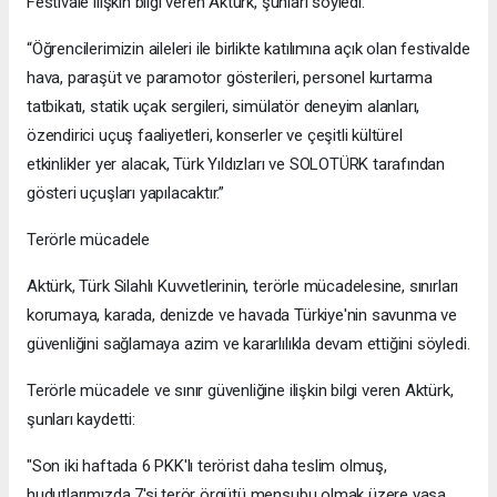
Festivale ilişkin bilgi veren Aktürk, şunları söyledi:
“Öğrencilerimizin aileleri ile birlikte katılımına açık olan festivalde
hava, paraşüt ve paramotor gösterileri, personel kurtarma
tatbikatı, statik uçak sergileri, simülatör deneyim alanları,
özendirici uçuş faaliyetleri, konserler ve çeşitli kültürel
etkinlikler yer alacak, Türk Yıldızları ve SOLOTÜRK tarafından
gösteri uçuşları yapılacaktır.”
Terörle mücadele
Aktürk, Türk Silahlı Kuvvetlerinin, terörle mücadelesine, sınırları
korumaya, karada, denizde ve havada Türkiye'nin savunma ve
güvenliğini sağlamaya azim ve kararlılıkla devam ettiğini söyledi.
Terörle mücadele ve sınır güvenliğine ilişkin bilgi veren Aktürk,
şunları kaydetti:
"Son iki haftada 6 PKK'lı terörist daha teslim olmuş,
hudutlarımızda 7'si terör örgütü mensubu olmak üzere yasa