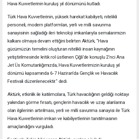
Hava Kuvvetlerinin kuruluş yıl dönümünü kutladı.
Türk Hava Kuvvetlerinin, yüksek harekat kabiliyeti, nitelikli
personeli, modern platformları, yerli ve milli savunma
sanayisinin sağladığı ileri teknoloji imkanlarıyla semalarımızın
kalkanı olmaya devam ettiğini belirten Aktürk, "Hava
gücümüzün temelini oluşturan nitelikli insan kaynağının
yetiştirilmesinde kritik rol üstlenen Çiğli'de konuşlu 2'nci Ana
Jet Üs Komutanlığımızda, Hava Kuvvetlerimizin kuruluş yıl
dönümü kapsamında 6-7 Haziran'da Gençlik ve Havacılık
Festivali düzenlenecektir." dedi.
Aktürk, etkinlik ile katılımcılara, Türk havacılığının geldiği noktayı
yakından görme fırsatı, gençlerin havacılık ve uzay alanlarına
olan ilgilerinin artırılması, yerli ve milli savunma sanayisi ile Türk
Hava Kuvvetlerinin imkan ve kabiliyetlerinin tanıtılmasının
amaçlandığını vurguladı.