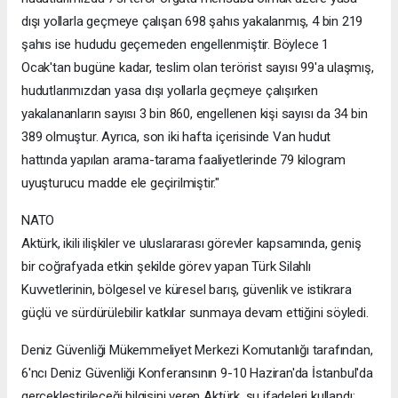
dışı yollarla geçmeye çalışan 698 şahıs yakalanmış, 4 bin 219
şahıs ise hududu geçemeden engellenmiştir. Böylece 1
Ocak'tan bugüne kadar, teslim olan terörist sayısı 99'a ulaşmış,
hudutlarımızdan yasa dışı yollarla geçmeye çalışırken
yakalananların sayısı 3 bin 860, engellenen kişi sayısı da 34 bin
389 olmuştur. Ayrıca, son iki hafta içerisinde Van hudut
hattında yapılan arama-tarama faaliyetlerinde 79 kilogram
uyuşturucu madde ele geçirilmiştir."
NATO
Aktürk, ikili ilişkiler ve uluslararası görevler kapsamında, geniş
bir coğrafyada etkin şekilde görev yapan Türk Silahlı
Kuvvetlerinin, bölgesel ve küresel barış, güvenlik ve istikrara
güçlü ve sürdürülebilir katkılar sunmaya devam ettiğini söyledi.
Deniz Güvenliği Mükemmeliyet Merkezi Komutanlığı tarafından,
6'ncı Deniz Güvenliği Konferansının 9-10 Haziran'da İstanbul'da
gerçekleştirileceği bilgisini veren Aktürk, şu ifadeleri kullandı: