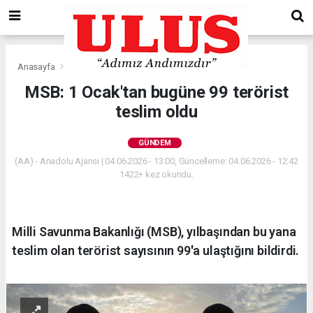
Anasayfa
Gündem
MSB: 1 Ocak'tan bugüne 99 terörist
teslim oldu
GÜNDEM
(AA) - Anadolu Ajansı | 04.06.2026 - 13:00, Güncelleme: 04.06.2026 - 12:42
1422+ kez okundu.
Milli Savunma Bakanlığı (MSB), yılbaşından bu yana
teslim olan terörist sayısının 99'a ulaştığını bildirdi.