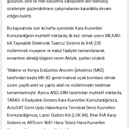
gücünün, yerli ve milli savunma sanayisinin ileri teknoloji
ürünleriyle güçlendirilmesi çalışmalarının kararlılıkla devam
ettiğini belirtti.
Bu kapsamda son iki hafta içerisinde Kara Kuvvetleri
Komutanlığının muhtelif miktarda, ilk kez olmak üzere MİLKAR-
6A Taşınabilir Elektronik Taarruz Sistemi ile İHA-230
mühimmatı muayene ve kabul faaliyeti tamamlanarak
envantere alındığı bilgisini veren Aktürk, şunları söyledi:
"Makine ve Kimya Endüstrisi Anonim Şirketimiz (MKE)
tarafından başta MK-82 genel maksat uçak bombası olmak
üzere çeşitli adet ve çapta silah ve mühimmatın teslimatı
tamamlanmıştır. Ayrıca ASELSAN tarafından muhtelif miktarda,
TARAS-II Radyolink Sistemi Kara Kuvvetleri Komutanlığımıza,
AcroSAT Gemi Uydu Haberleşme Terminali Deniz Kuvvetleri
Komutanlığımıza, Lazer Güdüm Kiti (LGK 84), İhtar İHA Karşı
Sistemi ve ARTcom 9681 Hava Telsizi Hava Kuvvetleri