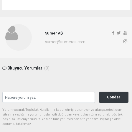
Sümer AŞ
sumer@sumeras.com
Okuyucu Yorumları
(0)
Gönder
Yorum yazarak Topluluk Kuralları’nı kabul etmiş bulunuyor ve ulusgazetesi.com
sitesine yaptığınız yorumunuzla ilgili doğrudan veya dolaylı tüm sorumluluğu tek
başınıza üstleniyorsunuz. Yazılan tüm yorumlardan site yönetimi hiçbir şekilde
sorumlu tutulamaz.