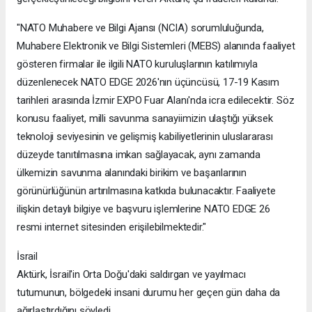
"NATO Muhabere ve Bilgi Ajansı (NCIA) sorumluluğunda,
Muhabere Elektronik ve Bilgi Sistemleri (MEBS) alanında faaliyet
gösteren firmalar ile ilgili NATO kuruluşlarının katılımıyla
düzenlenecek NATO EDGE 2026'nın üçüncüsü, 17-19 Kasım
tarihleri arasında İzmir EXPO Fuar Alanı'nda icra edilecektir. Söz
konusu faaliyet, milli savunma sanayiimizin ulaştığı yüksek
teknoloji seviyesinin ve gelişmiş kabiliyetlerinin uluslararası
düzeyde tanıtılmasına imkan sağlayacak, aynı zamanda
ülkemizin savunma alanındaki birikim ve başarılarının
görünürlüğünün artırılmasına katkıda bulunacaktır. Faaliyete
ilişkin detaylı bilgiye ve başvuru işlemlerine NATO EDGE 26
resmi internet sitesinden erişilebilmektedir."
İsrail
Aktürk, İsrail'in Orta Doğu'daki saldırgan ve yayılmacı
tutumunun, bölgedeki insani durumu her geçen gün daha da
ağırlaştırdığını söyledi.