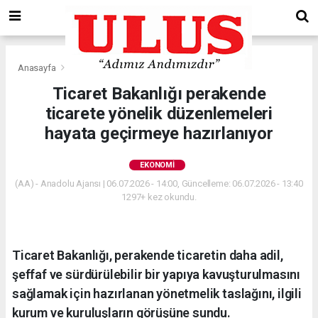
Anasayfa
Ekonomi
Ticaret Bakanlığı perakende
ticarete yönelik düzenlemeleri
hayata geçirmeye hazırlanıyor
EKONOMI
(AA) - Anadolu Ajansı | 06.07.2026 - 14:00, Güncelleme: 06.07.2026 - 13:40
1297+ kez okundu.
Ticaret Bakanlığı, perakende ticaretin daha adil,
şeffaf ve sürdürülebilir bir yapıya kavuşturulmasını
sağlamak için hazırlanan yönetmelik taslağını, ilgili
kurum ve kuruluşların görüşüne sundu.