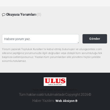
Okuyucu Yorumları
(0)
Gönder
Yorum yazarak Topluluk Kuralları’nı kabul etmiş bulunuyor ve ulusgazetesi.com
sitesine yaptığınız yorumunuzla ilgili doğrudan veya dolaylı tüm sorumluluğu tek
başınıza üstleniyorsunuz. Yazılan tüm yorumlardan site yönetimi hiçbir şekilde
sorumlu tutulamaz.
haber paketi
haber scripti
haber yazılımı
Tüm hakları saklı tutulmaktadır.Copyright 2026©
Haber Yazılımı:
Web Aksiyon ®