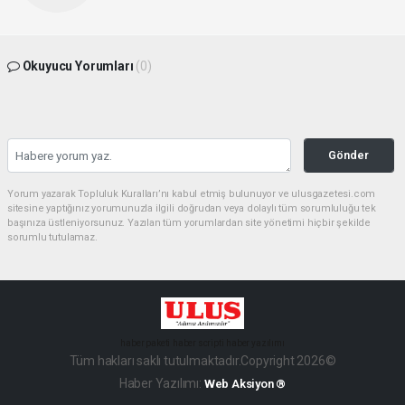
Okuyucu Yorumları
(0)
Gönder
Yorum yazarak Topluluk Kuralları’nı kabul etmiş bulunuyor ve ulusgazetesi.com
sitesine yaptığınız yorumunuzla ilgili doğrudan veya dolaylı tüm sorumluluğu tek
başınıza üstleniyorsunuz. Yazılan tüm yorumlardan site yönetimi hiçbir şekilde
sorumlu tutulamaz.
haber paketi
haber scripti
haber yazılımı
Tüm hakları saklı tutulmaktadır.Copyright 2026©
Haber Yazılımı:
Web Aksiyon ®