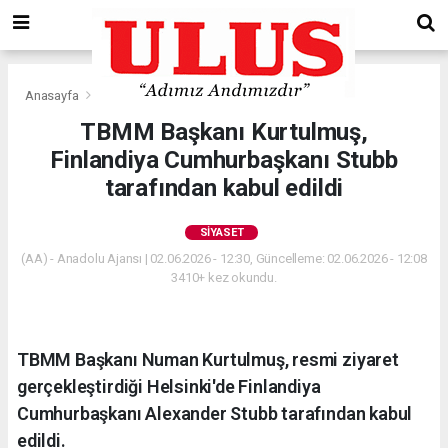
Anasayfa
Siyaset
TBMM Başkanı Kurtulmuş,
Finlandiya Cumhurbaşkanı Stubb
tarafından kabul edildi
SIYASET
(AA) - Anadolu Ajansı | 02.06.2026 - 12:30, Güncelleme: 02.06.2026 - 12:08
3410+ kez okundu.
TBMM Başkanı Numan Kurtulmuş, resmi ziyaret
gerçekleştirdiği Helsinki'de Finlandiya
Cumhurbaşkanı Alexander Stubb tarafından kabul
edildi.