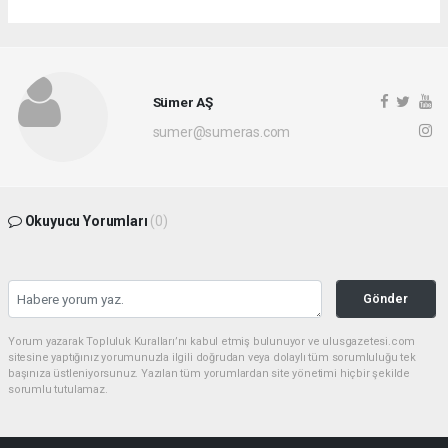
Sümer AŞ
sumer@sumeras.com
Okuyucu Yorumları
(0)
Gönder
Yorum yazarak Topluluk Kuralları’nı kabul etmiş bulunuyor ve ulusgazetesi.com
sitesine yaptığınız yorumunuzla ilgili doğrudan veya dolaylı tüm sorumluluğu tek
başınıza üstleniyorsunuz. Yazılan tüm yorumlardan site yönetimi hiçbir şekilde
sorumlu tutulamaz.