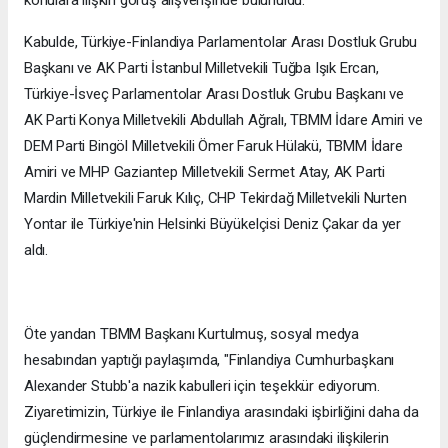
konulara ilişkin görüş alışverişinde bulunuldu.
Kabulde, Türkiye-Finlandiya Parlamentolar Arası Dostluk Grubu
Başkanı ve AK Parti İstanbul Milletvekili Tuğba Işık Ercan,
Türkiye-İsveç Parlamentolar Arası Dostluk Grubu Başkanı ve
AK Parti Konya Milletvekili Abdullah Ağralı, TBMM İdare Amiri ve
DEM Parti Bingöl Milletvekili Ömer Faruk Hülakü, TBMM İdare
Amiri ve MHP Gaziantep Milletvekili Sermet Atay, AK Parti
Mardin Milletvekili Faruk Kılıç, CHP Tekirdağ Milletvekili Nurten
Yontar ile Türkiye'nin Helsinki Büyükelçisi Deniz Çakar da yer
aldı.
Öte yandan TBMM Başkanı Kurtulmuş, sosyal medya
hesabından yaptığı paylaşımda, "Finlandiya Cumhurbaşkanı
Alexander Stubb'a nazik kabulleri için teşekkür ediyorum.
Ziyaretimizin, Türkiye ile Finlandiya arasındaki işbirliğini daha da
güçlendirmesine ve parlamentolarımız arasındaki ilişkilerin