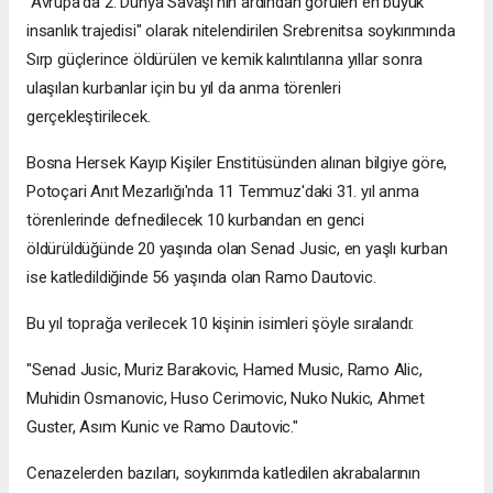
"Avrupa'da 2. Dünya Savaşı'nın ardından görülen en büyük
insanlık trajedisi" olarak nitelendirilen Srebrenitsa soykırımında
Sırp güçlerince öldürülen ve kemik kalıntılarına yıllar sonra
ulaşılan kurbanlar için bu yıl da anma törenleri
gerçekleştirilecek.
Bosna Hersek Kayıp Kişiler Enstitüsünden alınan bilgiye göre,
Potoçari Anıt Mezarlığı'nda 11 Temmuz'daki 31. yıl anma
törenlerinde defnedilecek 10 kurbandan en genci
öldürüldüğünde 20 yaşında olan Senad Jusic, en yaşlı kurban
ise katledildiğinde 56 yaşında olan Ramo Dautovic.
Bu yıl toprağa verilecek 10 kişinin isimleri şöyle sıralandı:
"Senad Jusic, Muriz Barakovic, Hamed Music, Ramo Alic,
Muhidin Osmanovic, Huso Cerimovic, Nuko Nukic, Ahmet
Guster, Asım Kunic ve Ramo Dautovic."
Cenazelerden bazıları, soykırımda katledilen akrabalarının