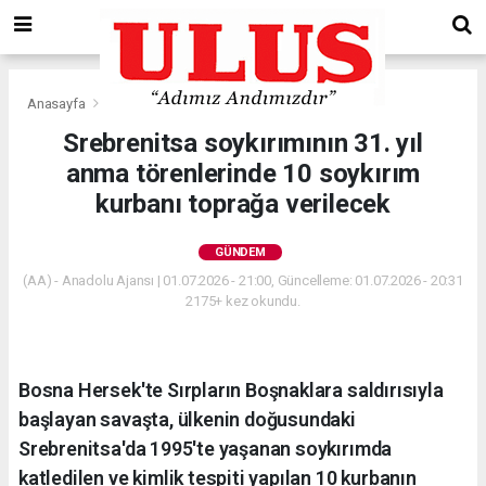
Anasayfa
Gündem
Srebrenitsa soykırımının 31. yıl
anma törenlerinde 10 soykırım
kurbanı toprağa verilecek
GÜNDEM
(AA) - Anadolu Ajansı | 01.07.2026 - 21:00, Güncelleme: 01.07.2026 - 20:31
2175+ kez okundu.
Bosna Hersek'te Sırpların Boşnaklara saldırısıyla
başlayan savaşta, ülkenin doğusundaki
Srebrenitsa'da 1995'te yaşanan soykırımda
katledilen ve kimlik tespiti yapılan 10 kurbanın