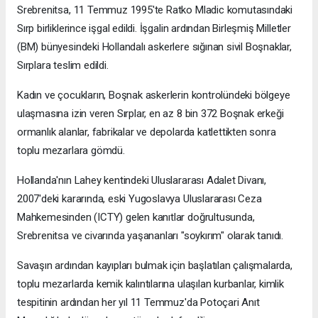
Srebrenitsa, 11 Temmuz 1995'te Ratko Mladic komutasındaki
Sırp birliklerince işgal edildi. İşgalin ardından Birleşmiş Milletler
(BM) bünyesindeki Hollandalı askerlere sığınan sivil Boşnaklar,
Sırplara teslim edildi.
Kadın ve çocukların, Boşnak askerlerin kontrolündeki bölgeye
ulaşmasına izin veren Sırplar, en az 8 bin 372 Boşnak erkeği
ormanlık alanlar, fabrikalar ve depolarda katlettikten sonra
toplu mezarlara gömdü.
Hollanda'nın Lahey kentindeki Uluslararası Adalet Divanı,
2007'deki kararında, eski Yugoslavya Uluslararası Ceza
Mahkemesinden (ICTY) gelen kanıtlar doğrultusunda,
Srebrenitsa ve civarında yaşananları "soykırım" olarak tanıdı.
Savaşın ardından kayıpları bulmak için başlatılan çalışmalarda,
toplu mezarlarda kemik kalıntılarına ulaşılan kurbanlar, kimlik
tespitinin ardından her yıl 11 Temmuz'da Potoçari Anıt