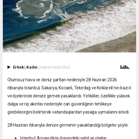
Erkek
|
Kadın
(Haberi Sesli Oku)
Olumsuz hava ve deniz şartları nedeniyle 28 Haziran 2026
itibarıyla İstanbul, Sakarya, Kocaeli, Tekirdağ ve Kırklareli'nin bazı il
ve ilçelerinde denize girmek yasaklandı. Yetkililer, özellikle yüksek
dalga ve rip akıntısı nedeniyle can güvenliğinin tehlikeye
girebileceğini belirterek vatandaşlardan yasağa uymalarını istedi.
28 Haziran itibarıyla denize girmenin yasaklandığı bölgeler şöyle:
İstanbul: Arnavutköy ilçesindeki sahil ve plajlar