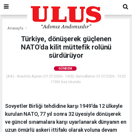
Anasayfa
Gündem
Türkiye, dönüşerek güçlenen
NATO'da kilit müttefik rolünü
sürdürüyor
GÜNDEM
(AA) - Anadolu Ajansı | 01.07.2026 - 14:00, Güncelleme: 01.07.2026 - 13:32
1745+ kez okundu.
Sovyetler Birliği tehdidine karşı 1949'da 12 ülkeyle
kurulan NATO, 77 yıl sonra 32 üyesiyle dönüşerek
ve güncel sınamalara karşı uyarlanarak dünyanın en
uzun ömürlü askeri ittifakı olarak yoluna devam