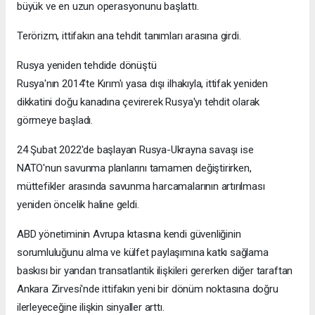
büyük ve en uzun operasyonunu başlattı.
Terörizm, ittifakın ana tehdit tanımları arasına girdi.
Rusya yeniden tehdide dönüştü
Rusya'nın 2014'te Kırım'ı yasa dışı ilhakıyla, ittifak yeniden
dikkatini doğu kanadına çevirerek Rusya'yı tehdit olarak
görmeye başladı.
24 Şubat 2022'de başlayan Rusya-Ukrayna savaşı ise
NATO'nun savunma planlarını tamamen değiştirirken,
müttefikler arasında savunma harcamalarının artırılması
yeniden öncelik haline geldi.
ABD yönetiminin Avrupa kıtasına kendi güvenliğinin
sorumluluğunu alma ve külfet paylaşımına katkı sağlama
baskısı bir yandan transatlantik ilişkileri gererken diğer taraftan
Ankara Zirvesi'nde ittifakın yeni bir dönüm noktasına doğru
ilerleyeceğine ilişkin sinyaller arttı.