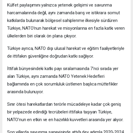
Külfet paylaşımını yalnızca yetenek gelişimi ve savunma
harcamalarında değil, aynı zamanda barış ve istikrara somut
katkılarda bulunarak bölgesel sahiplenme ilkesiyle sürdüren
Türkiye, NATO'nun harekat ve misyonlarına en fazla katkı veren
ülkelerden biri olarak ön plana çıkıyor.
Türkiye ayrıca, NATO dışı ulusal harekat ve eğitim faaliyetleriyle
de ittifakın güvenliğine doğrudan katkı sağlıyor.
İttifak bünyesindeki katkı payı sıralamasında 7'nci sırada yer
alan Türkiye, aynı zamanda NATO Yetenek Hedefleri
bağlamında en çok sorumluluk üstlenen başlıca müttefikler
arasında bulunuyor.
Sınır ötesi harekatlardan terörle mücadeleye kadar çok geniş
bir yelpazede edindiği tecrübeleri ittifaka taşıyan Türkiye,
NATO'nun en etkin ve en hazırlıklı kuvvetleri arasında yer alıyor.
Son yıllarda savunma sanayisinde attığı dev adımla 2020-2024