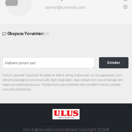
sumer@sumeras.com
Okuyucu Yorumları
(0)
Gönder
Yorum yazarak Topluluk Kuralları’nı kabul etmiş bulunuyor ve ulusgazetesi.com
sitesine yaptığınız yorumunuzla ilgili doğrudan veya dolaylı tüm sorumluluğu tek
başınıza üstleniyorsunuz. Yazılan tüm yorumlardan site yönetimi hiçbir şekilde
sorumlu tutulamaz.
haber paketi
haber scripti
haber yazılımı
Tüm hakları saklı tutulmaktadır.Copyright 2026©