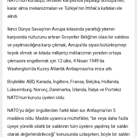
NATO'nun kuruluşu, tehditler karşısında yaşadığı dönüşümler,
karar alma mekanizmaları ve Türkiye'nin İttifak'a katkıları ele
alındı.
İkinci Dünya Savaşı'nın Avrupa kıtasında yarattığı yıkımın
karşısında nüfuzunu artıran Sovyetler Birliği'nin olası bir saldırısı
ve yayılmacılığına karşı çıkmak, Avrupa'da siyasi bütünleşmeyi
teşvik etmek ve kıtada milliyetçi militarizmin yeniden ortaya
çıkmasını engellemek için 12 ülke, 4 Nisan 1949'da
Washington'da Kuzey Atlantik Antlaşması'na imza attı.
Böylelikle ABD, Kanada, İngiltere, Fransa, Belçika, Hollanda,
Lüksemburg, Norveç, Danimarka, İzlanda, İtalya ve Portekiz
NATO'nun kurucu üyeleri oldu.
NATO'yu diğer örgütlerden farklı kılan ise Antlaşma'nın 5.
maddesi oldu. Madde uyarınca müttefikler, "bir veya daha fazla
üyeye yönelik silahlı bir saldırının tüm üyelere yapılmış bir saldırı
olarak değerlendirileceği" konusunda uzlaşırken, böyle bir saldırı