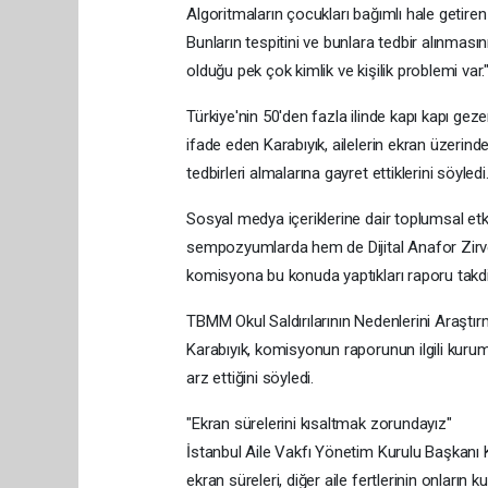
Algoritmaların çocukları bağımlı hale getiren
Bunların tespitini ve bunlara tedbir alınmasın
olduğu pek çok kimlik ve kişilik problemi va
Türkiye'nin 50'den fazla ilinde kapı kapı gezere
ifade eden Karabıyık, ailelerin ekran üzerinden
tedbirleri almalarına gayret ettiklerini söyledi
Sosyal medya içeriklerine dair toplumsal et
sempozyumlarda hem de Dijital Anafor Zirve
komisyona bu konuda yaptıkları raporu takdim 
TBMM Okul Saldırılarının Nedenlerini Araşt
Karabıyık, komisyonun raporunun ilgili kuru
arz ettiğini söyledi.
"Ekran sürelerini kısaltmak zorundayız"
İstanbul Aile Vakfı Yönetim Kurulu Başkanı K
ekran süreleri, diğer aile fertlerinin onların 