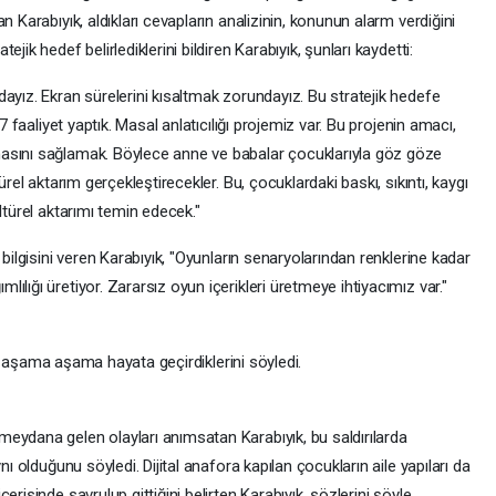
n Karabıyık, aldıkları cevapların analizinin, konunun alarm verdiğini
jik hedef belirlediklerini bildiren Karabıyık, şunları kaydetti:
ayız. Ekran sürelerini kısaltmak zorundayız. Bu stratejik hedefe
7 faaliyet yaptık. Masal anlatıcılığı projemiz var. Bu projenin amacı,
asını sağlamak. Böylece anne ve babalar çocuklarıyla göz göze
ürel aktarım gerçekleştirecekler. Bu, çocuklardaki baskı, sıkıntı, kaygı
ltürel aktarımı temin edecek."
 bilgisini veren Karabıyık, "Oyunların senaryolarından renklerine kadar
lığı üretiyor. Zararsız oyun içerikleri üretmeye ihtiyacımız var."
leri aşama aşama hayata geçirdiklerini söyledi.
eydana gelen olayları anımsatan Karabıyık, bu saldırılarda
nı olduğunu söyledi. Dijital anafora kapılan çocukların aile yapıları da
risinde savrulup gittiğini belirten Karabıyık, sözlerini şöyle