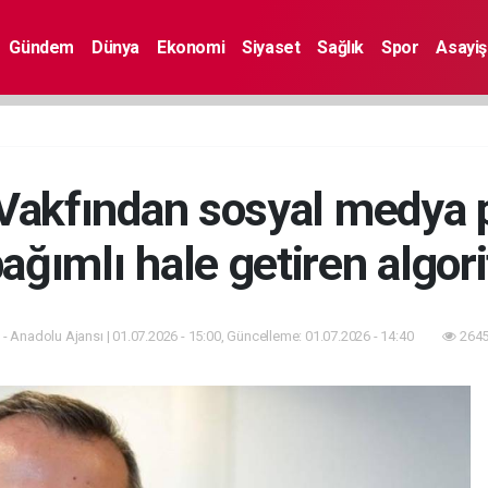
Gündem
Dünya
Ekonomi
Siyaset
Sağlık
Spor
Asayiş
 Vakfından sosyal medya 
bağımlı hale getiren algor
- Anadolu Ajansı | 01.07.2026 - 15:00, Güncelleme: 01.07.2026 - 14:40
2645