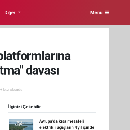
Diğer
Menü
platformlarına
itma" davası
+ kez okundu.
İlginizi Çekebilir
Avrupa'da kısa mesafeli
elektrikli uçuşların 4 yıl içinde