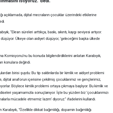
lınmasını istiyoruz." dedi.
 açıklamada, dijital mecraların çocuklar üzerindeki etkilerine
edi.
yık, "Ekran süreleri arttıkça, baskı, sıkıntı, kaygı seviyesi artıyor.
yet düşüyor. Ülkeye olan aidiyet düşüyor, 'geleceğimi başka ülkede
ma Komisyonu'nu bu konuda bilgilendirdiklerini anlatan Karabıyık,
an konulara değindi.
an birisi şuydu: Bu tip saldırılarda bir kimlik ve aidiyet problemi
de, dijital anaforun içerisine çekilmiş çocuklarımız ve gençlerimiz,
ışıyorlar. Böylece kimlik problemi ortaya çıkmaya başlıyor. Bu kimlik ve
diseleri yaşamamızla sonuçlanıyor. İşte bu yüzden biz 'çocuklarımızı
alarla mücadele etmemiz lazım' diyoruz." ifadelerini kullandı.
arabıyık, "Özellikle dikkat bağımlılığı, dopamin bağımlılığı.