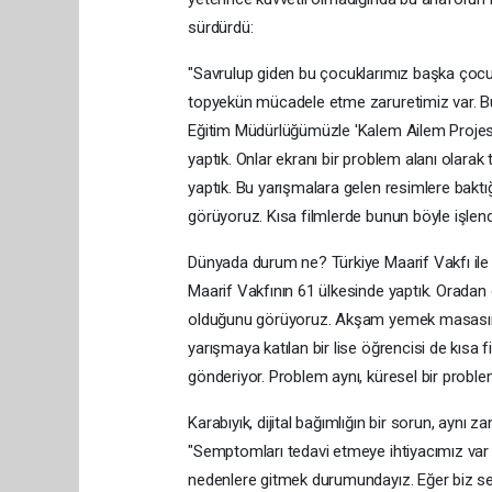
sürdürdü:
"Savrulup giden bu çocuklarımız başka çocuk
topyekün mücadele etme zaruretimiz var. Bunu
Eğitim Müdürlüğümüzle 'Kalem Ailem Projesi'
yaptık. Onlar ekranı bir problem alanı olarak 
yaptık. Bu yarışmalara gelen resimlere baktığ
görüyoruz. Kısa filmlerde bunun böyle işlendi
Dünyada durum ne? Türkiye Maarif Vakfı ile 
Maarif Vakfının 61 ülkesinde yaptık. Oradan g
olduğunu görüyoruz. Akşam yemek masasınd
yarışmaya katılan bir lise öğrencisi de kısa f
gönderiyor. Problem aynı, küresel bir proble
Karabıyık, dijital bağımlığın bir sorun, ay
"Semptomları tedavi etmeye ihtiyacımız var
nedenlere gitmek durumundayız. Eğer biz