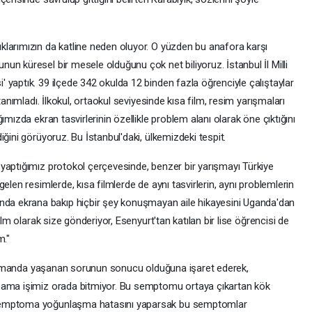
larımızın da katline neden oluyor. O yüzden bu anafora karşı
n küresel bir mesele olduğunu çok net biliyoruz. İstanbul İl Milli
 yaptık. 39 ilçede 342 okulda 12 binden fazla öğrenciyle çalıştaylar
tanımladı. İlkokul, ortaokul seviyesinde kısa film, resim yarışmaları
ımızda ekran tasvirlerinin özellikle problem alanı olarak öne çıktığını
ğini görüyoruz. Bu İstanbul'daki, ülkemizdeki tespit.
yaptığımız protokol çerçevesinde, benzer bir yarışmayı Türkiye
elen resimlerde, kısa filmlerde de aynı tasvirlerin, aynı problemlerin
a ekrana bakıp hiçbir şey konuşmayan aile hikayesini Uganda'dan
ilm olarak size gönderiyor, Esenyurt'tan katılan bir lise öğrencisi de
m."
nı zamanda yaşanan sorunun sonucu olduğuna işaret ederek,
 ama işimiz orada bitmiyor. Bu semptomu ortaya çıkartan kök
 semptoma yoğunlaşma hatasını yaparsak bu semptomlar