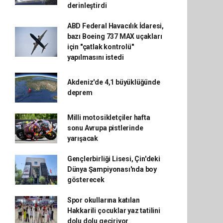
derinleştirdi
ABD Federal Havacılık İdaresi,
bazı Boeing 737 MAX uçakları
için "çatlak kontrolü"
yapılmasını istedi
Akdeniz'de 4,1 büyüklüğünde
deprem
Milli motosikletçiler hafta
sonu Avrupa pistlerinde
yarışacak
Gençlerbirliği Lisesi, Çin'deki
Dünya Şampiyonası'nda boy
gösterecek
Spor okullarına katılan
Hakkarili çocuklar yaz tatilini
dolu dolu geçiriyor