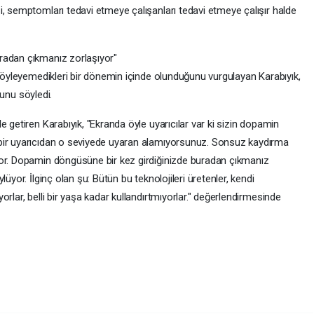
i, semptomları tedavi etmeye çalışanları tedavi etmeye çalışır halde
radan çıkmanız zorlaşıyor"
 söyleyemedikleri bir dönemin içinde olunduğunu vurgulayan Karabıyık,
uğunu söyledi.
 getiren Karabıyık, "Ekranda öyle uyarıcılar var ki sizin dopamin
bir uyarıcıdan o seviyede uyaran alamıyorsunuz. Sonsuz kaydırma
yor. Dopamin döngüsüne bir kez girdiğinizde buradan çıkmanız
üyor. İlginç olan şu: Bütün bu teknolojileri üretenler, kendi
rlar, belli bir yaşa kadar kullandırtmıyorlar." değerlendirmesinde