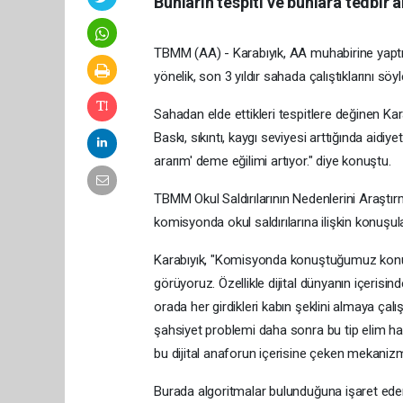
Bunların tespiti ve bunlara tedbir a
TBMM (AA) - Karabıyık, AA muhabirine yaptığı
yönelik, son 3 yıldır sahada çalıştıklarını söyl
Sahadan elde ettikleri tespitlere değinen Karabı
Baskı, sıkıntı, kaygı seviyesi arttığında aidi
ararım' deme eğilimi artıyor." diye konuştu.
TBMM Okul Saldırılarının Nedenlerini Araştır
komisyonda okul saldırılarına ilişkin konuşul
Karabıyık, "Komisyonda konuştuğumuz konulard
görüyoruz. Özellikle dijital dünyanın içerisin
orada her girdikleri kabın şeklini almaya çal
şahsiyet problemi daha sonra bu tip elim ha
bu dijital anaforun içerisine çeken mekanizm
Burada algoritmalar bulunduğuna işaret eden K