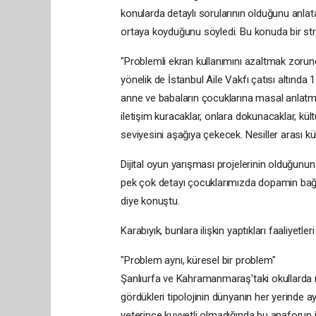
konularda detaylı sorularının olduğunu anlata
ortaya koyduğunu söyledi. Bu konuda bir strate
"Problemli ekran kullanımını azaltmak zorund
yönelik de İstanbul Aile Vakfı çatısı altında 1
anne ve babaların çocuklarına masal anlatm
iletişim kuracaklar, onlara dokunacaklar, kült
seviyesini aşağıya çekecek. Nesiller arası kü
Dijital oyun yarışması projelerinin olduğunun
pek çok detayı çocuklarımızda dopamin bağımlı
diye konuştu.
Karabıyık, bunlara ilişkin yaptıkları faaliyet
"Problem aynı, küresel bir problem"
Şanlıurfa ve Kahramanmaraş'taki okullarda m
gördükleri tipolojinin dünyanın her yerinde ay
yeterince kuvvetli olmadığında bu anaforun içe