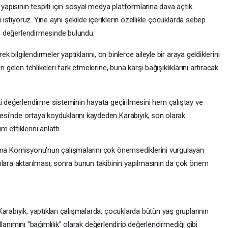
 yapısının tespiti için sosyal medya platformlarına dava açtık.
ı istiyoruz. Yine aynı şekilde içeriklerin özellikle çocuklarda sebep
r." değerlendirmesinde bulundu.
k bilgilendirmeler yaptıklarını, on binlerce aileyle bir araya geldiklerini
 gelen tehlikeleri fark etmelerine, buna karşı bağışıklıklarını artıracak
.
ki değerlendirme sisteminin hayata geçirilmesini hem çalıştay ve
si'nde ortaya koyduklarını kaydeden Karabıyık, son olarak
ettiklerini anlattı.
ırma Komisyonu'nun çalışmalarını çok önemsediklerini vurgulayan
mlara aktarılması, sonra bunun takibinin yapılmasının da çok önem
arabıyık, yaptıkları çalışmalarda, çocuklarda bütün yaş gruplarının
kullanımını "bağımlılık" olarak değerlendirip değerlendirmediği gibi