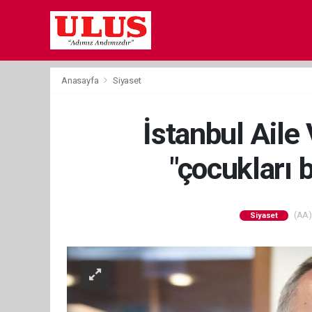
Anasayfa
Siyaset
İstanbul Aile
"çocukları 
(AA) 
Siyaset