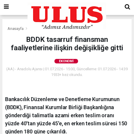
Anasayfa
Ekonomi
BDDK tasarruf finansman
faaliyetlerine ilişkin değişikliğe gitti
EKONOMI
(AA) - Anadolu Ajansı | 01.07.2026 - 15:00, Güncelleme: 01.07.2026 - 14:39
1933+ kez okundu.
Bankacılık Düzenleme ve Denetleme Kurumunun
(BDDK), Finansal Kurumlar Birliği Başkanlığına
gönderdiği talimatla azami erken teslim oranı
yüzde 40'tan yüzde 45'e, en erken teslim süresi 150
günden 180 güne çıkarıldı.