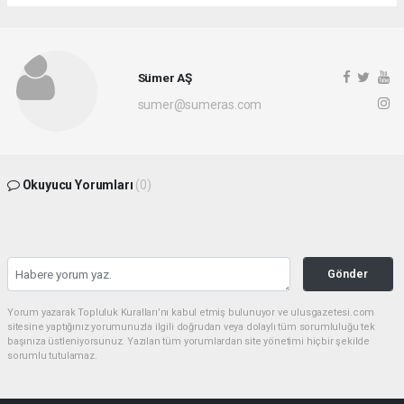
Sümer AŞ
sumer@sumeras.com
Okuyucu Yorumları
(0)
Gönder
Yorum yazarak Topluluk Kuralları’nı kabul etmiş bulunuyor ve ulusgazetesi.com
sitesine yaptığınız yorumunuzla ilgili doğrudan veya dolaylı tüm sorumluluğu tek
başınıza üstleniyorsunuz. Yazılan tüm yorumlardan site yönetimi hiçbir şekilde
sorumlu tutulamaz.