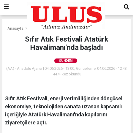
Anasayfa
Gündem
Sıfır Atık Festivali Atatürk
Havalimanı'nda başladı
GÜNDEM
(AA) - Anadolu Ajansı | 04.06.2026 - 13:00, Güncelleme: 04.06.2026 - 12:43
1447+ kez okundu.
Sıfır Atık Festivali, enerji verimliliğinden döngüsel
ekonomiye, teknolojiden sanata uzanan kapsamlı
içeriğiyle Atatürk Havalimanı'nda kapılarını
ziyaretçilere açtı.