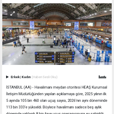
Erkek
|
Kadın
(Haberi Sesli Oku)
İSTANBUL (AA) - Havalimanı meydan otoritesi HEAŞ Kurumsal
İletişim Müdürlüğünden yapılan açıklamaya göre, 2025 yılının ilk
5 ayında 105 bin 460 olan uçuş sayısı, 2026'nın aynı döneminde
113 bin 333'e yükseldi. Böylece havalimanı sadece beş aylık
dönemde yaklaşık 8 bin ilave uçuş operasyonuna ev sahipliği