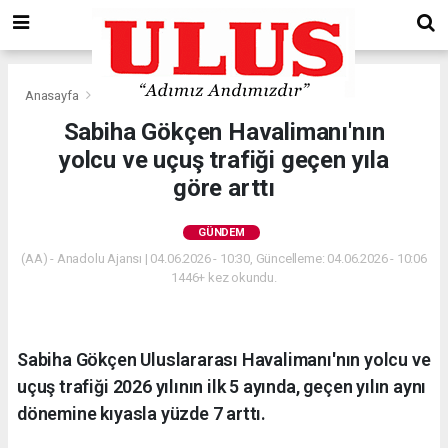
Anasayfa
Gündem
Sabiha Gökçen Havalimanı'nın
yolcu ve uçuş trafiği geçen yıla
göre arttı
GÜNDEM
(AA) - Anadolu Ajansı | 04.06.2026 - 10:30, Güncelleme: 04.06.2026 - 10:06
1446+ kez okundu.
Sabiha Gökçen Uluslararası Havalimanı'nın yolcu ve
uçuş trafiği 2026 yılının ilk 5 ayında, geçen yılın aynı
dönemine kıyasla yüzde 7 arttı.