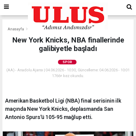
Anasayfa
Spor
New York Knicks, NBA finallerinde
galibiyetle başladı
SPOR
(AA) - Anadolu Ajansı | 04.06.2026 - 10:30, Güncelleme: 04.06.2026 - 10:01
1766+ kez okundu.
Amerikan Basketbol Ligi (NBA) final serisinin ilk
maçında New York Knicks, deplasmanda San
Antonio Spurs'ü 105-95 mağlup etti.