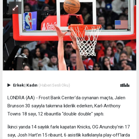
Erkek
|
Kadın
(Haberi Sesli Oku)
LONDRA (AA) - Frost Bank Center'da oynanan maçta, Jalen
Brunson 30 sayıyla takımına liderlik ederken, Karl-Anthony
Towns 18 sayı, 12 ribauntla "double double" yaptı.
İkinci yarıda 14 sayılık farkı kapatan Knicks, OG Anunoby'nin 17
sayı, Josh Hart'ın 15 ribaunt, 6 asistlik katkılarıyla play-off'larda