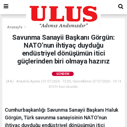
Anasayfa
Gündem
Savunma Sanayii Başkanı Görgün:
NATO’nun ihtiyaç duyduğu
endüstriyel dönüşümün itici
güçlerinden biri olmaya hazırız
GÜNDEM
(AA) - Anadolu Ajansı | 07.07.2026 - 13:30, Güncelleme: 07.07.2026 - 13:14
4131+ kez okundu.
Cumhurbaşkanlığı Savunma Sanayii Başkanı Haluk
Görgün, Türk savunma sanayisinin NATO'nun
ihtiyaç duyduğu endüstriyel dönüşümün itici