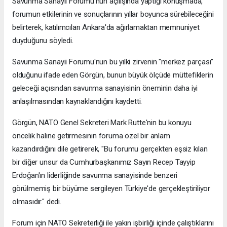
Savunma Sanayii Forumu'nun açılışında yaptığı konuşmada,
forumun etkilerinin ve sonuçlarının yıllar boyunca sürebileceğini
belirterek, katılımcıları Ankara'da ağırlamaktan memnuniyet
duyduğunu söyledi.
Savunma Sanayii Forumu'nun bu yılki zirvenin "merkez parçası"
olduğunu ifade eden Görgün, bunun büyük ölçüde müttefiklerin
geleceği açısından savunma sanayisinin öneminin daha iyi
anlaşılmasından kaynaklandığını kaydetti.
Görgün, NATO Genel Sekreteri Mark Rutte'nin bu konuyu
öncelik haline getirmesinin foruma özel bir anlam
kazandırdığını dile getirerek, "Bu forumu gerçekten eşsiz kılan
bir diğer unsur da Cumhurbaşkanımız Sayın Recep Tayyip
Erdoğan'ın liderliğinde savunma sanayisinde benzeri
görülmemiş bir büyüme sergileyen Türkiye'de gerçekleştiriliyor
olmasıdır." dedi.
Forum için NATO Sekreterliği ile yakın işbirliği içinde çalıştıklarını