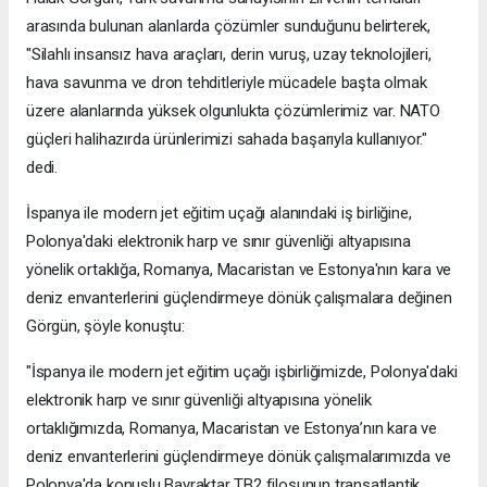
arasında bulunan alanlarda çözümler sunduğunu belirterek,
"Silahlı insansız hava araçları, derin vuruş, uzay teknolojileri,
hava savunma ve dron tehditleriyle mücadele başta olmak
üzere alanlarında yüksek olgunlukta çözümlerimiz var. NATO
güçleri halihazırda ürünlerimizi sahada başarıyla kullanıyor."
dedi.
İspanya ile modern jet eğitim uçağı alanındaki iş birliğine,
Polonya'daki elektronik harp ve sınır güvenliği altyapısına
yönelik ortaklığa, Romanya, Macaristan ve Estonya'nın kara ve
deniz envanterlerini güçlendirmeye dönük çalışmalara değinen
Görgün, şöyle konuştu:
"İspanya ile modern jet eğitim uçağı işbirliğimizde, Polonya'daki
elektronik harp ve sınır güvenliği altyapısına yönelik
ortaklığımızda, Romanya, Macaristan ve Estonya’nın kara ve
deniz envanterlerini güçlendirmeye dönük çalışmalarımızda ve
Polonya'da konuşlu Bayraktar TB2 filosunun transatlantik