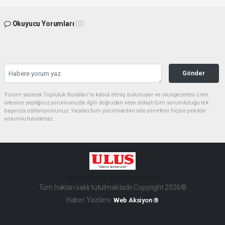
Okuyucu Yorumları
(0)
Gönder
Yorum yazarak Topluluk Kuralları’nı kabul etmiş bulunuyor ve ulusgazetesi.com
sitesine yaptığınız yorumunuzla ilgili doğrudan veya dolaylı tüm sorumluluğu tek
başınıza üstleniyorsunuz. Yazılan tüm yorumlardan site yönetimi hiçbir şekilde
sorumlu tutulamaz.
haber paketi
haber scripti
haber yazılımı
Tüm hakları saklı tutulmaktadır.Copyright 2026©
Haber Yazılımı:
Web Aksiyon ®