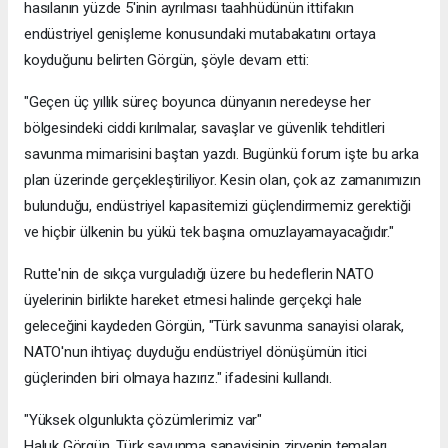
hasılanın yüzde 5'inin ayrılması taahhüdünün ittifakın
endüstriyel genişleme konusundaki mutabakatını ortaya
koyduğunu belirten Görgün, şöyle devam etti:
"Geçen üç yıllık süreç boyunca dünyanın neredeyse her
bölgesindeki ciddi kırılmalar, savaşlar ve güvenlik tehditleri
savunma mimarisini baştan yazdı. Bugünkü forum işte bu arka
plan üzerinde gerçekleştiriliyor. Kesin olan, çok az zamanımızın
bulunduğu, endüstriyel kapasitemizi güçlendirmemiz gerektiği
ve hiçbir ülkenin bu yükü tek başına omuzlayamayacağıdır."
Rutte'nin de sıkça vurguladığı üzere bu hedeflerin NATO
üyelerinin birlikte hareket etmesi halinde gerçekçi hale
geleceğini kaydeden Görgün, "Türk savunma sanayisi olarak,
NATO'nun ihtiyaç duyduğu endüstriyel dönüşümün itici
güçlerinden biri olmaya hazırız." ifadesini kullandı.
"Yüksek olgunlukta çözümlerimiz var"
Haluk Görgün, Türk savunma sanayisinin zirvenin temaları