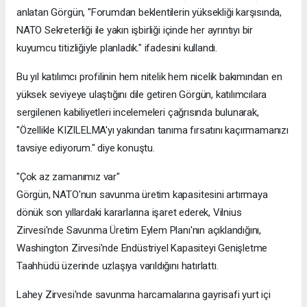
anlatan Görgün, "Forumdan beklentilerin yüksekliği karşısında,
NATO Sekreterliği ile yakın işbirliği içinde her ayrıntıyı bir
kuyumcu titizliğiyle planladık." ifadesini kullandı.
Bu yıl katılımcı profilinin hem nitelik hem nicelik bakımından en
yüksek seviyeye ulaştığını dile getiren Görgün, katılımcılara
sergilenen kabiliyetleri incelemeleri çağrısında bulunarak,
"Özellikle KIZILELMA'yı yakından tanıma fırsatını kaçırmamanızı
tavsiye ediyorum." diye konuştu.
"Çok az zamanımız var"
Görgün, NATO'nun savunma üretim kapasitesini artırmaya
dönük son yıllardaki kararlarına işaret ederek, Vilnius
Zirvesi'nde Savunma Üretim Eylem Planı'nın açıklandığını,
Washington Zirvesi'nde Endüstriyel Kapasiteyi Genişletme
Taahhüdü üzerinde uzlaşıya varıldığını hatırlattı.
Lahey Zirvesi'nde savunma harcamalarına gayrisafi yurt içi